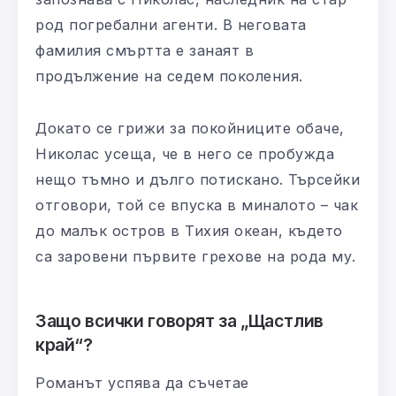
род погребални агенти. В неговата
фамилия смъртта е занаят в
продължение на седем поколения.
Докато се грижи за покойниците обаче,
Николас усеща, че в него се пробужда
нещо тъмно и дълго потискано. Търсейки
отговори, той се впуска в миналото – чак
до малък остров в Тихия океан, където
са заровени първите грехове на рода му.
Защо всички говорят за „Щастлив
край“?
Романът успява да съчетае