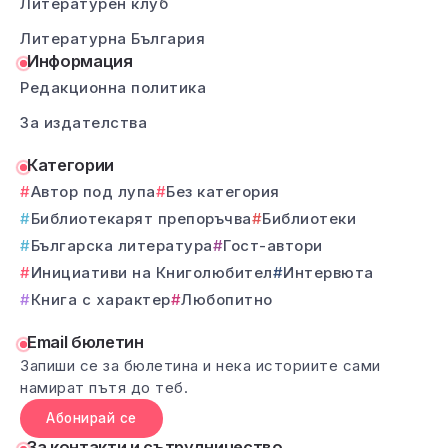
Литературен клуб
Литературна България
Информация
Редакционна политика
За издателства
Категории
Автор под лупа
Без категория
Библиотекарят препоръчва
Библиотеки
Българска литература
Гост-автори
Инициативи на Книголюбител
Интервюта
Книга с характер
Любопитно
Email бюлетин
Запиши се за бюлетина и нека историите сами
намират пътя до теб.
Абонирай се
За контакти и сътрудничество