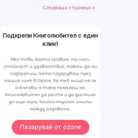
Следваща страница »
Подкрепи Книголюбител с един
клик!
Ако това, което правим, ти носи
стойност и удоволствие, можеш да ни
подкрепиш, като пазаруваш през
нашия линк в Ozone. За теб нищо не се
оскъпява, а така помагаш на
Книголюбител да расте и да достига
до още хора, които търсят смисъл
между редовете.
Пазарувай от ozone