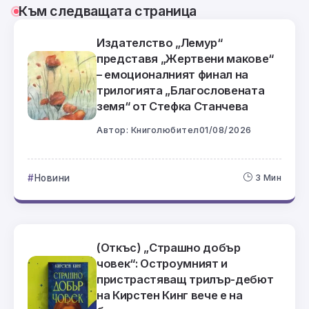
Към следващата страница
Издателство „Лемур“
представя „Жертвени макове“
– емоционалният финал на
трилогията „Благословената
земя“ от Стефка Станчева
Автор:
Книголюбител
01/08/2026
Новини
3 Мин
(Откъс) „Страшно добър
човек“: Остроумният и
пристрастяващ трилър-дебют
на Кирстен Кинг вече е на