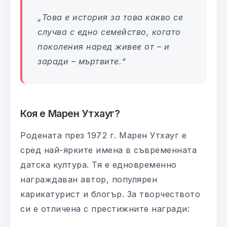
„Това е история за това какво се
случва с едно семейство, когато
поколения наред живее от – и
заради – мъртвите.“
Коя е Марен Утхауг?
Родената през 1972 г. Марен Утхауг е
сред най-ярките имена в съвременната
датска култура. Тя е едновременно
награждаван автор, популярен
карикатурист и блогър. За творчеството
си е отличена с престижните награди: