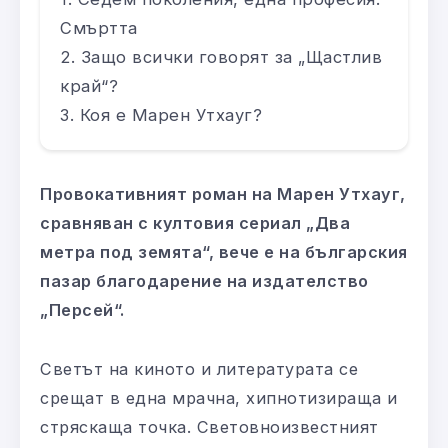
Смъртта
Защо всички говорят за „Щастлив
край“?
Коя е Марен Утхауг?
Провокативният роман на Марен Утхауг,
сравняван с култовия сериал „Два
метра под земята“, вече е на българския
пазар благодарение на издателство
„Персей“.
Светът на киното и литературата се
срещат в една мрачна, хипнотизираща и
стряскаща точка. Световноизвестният