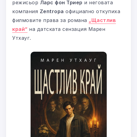
режисьор
Ларс фон Триер
и неговата
компания
Zentropa
официално откупиха
филмовите права за романа
„Щастлив
край“
на датската сензация Марен
Утхауг.