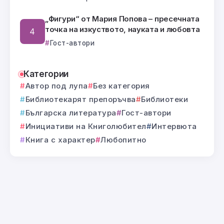
„Фигури“ от Мария Попова – пресечната
точка на изкуството, науката и любовта
Гост-автори
Категории
Автор под лупа
Без категория
Библиотекарят препоръчва
Библиотеки
Българска литература
Гост-автори
Инициативи на Книголюбител
Интервюта
Книга с характер
Любопитно