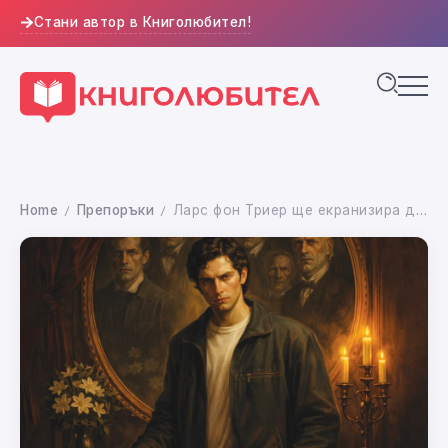
Стани автор в Книголюбител!
Home
Препоръки
Ларс фон Триер ще екранизира датския литературен хит „Щастлив край“
/
/