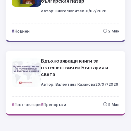
българския пазар
Автор:
Книголюбител
31/07/2026
Новини
2 Мин
Вдъхновяващи книги за
пътешествия из България и
света
Автор:
Валентина Казакова
20/07/2026
Гост-автори
Препоръки
5 Мин