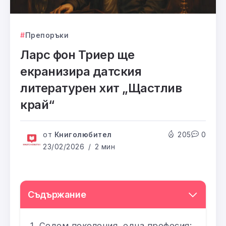
Препоръки
Ларс фон Триер ще
екранизира датския
литературен хит „Щастлив
край“
от
Книголюбител
205
0
23/02/2026
2 мин
Съдържание
Седем поколения, една професия: