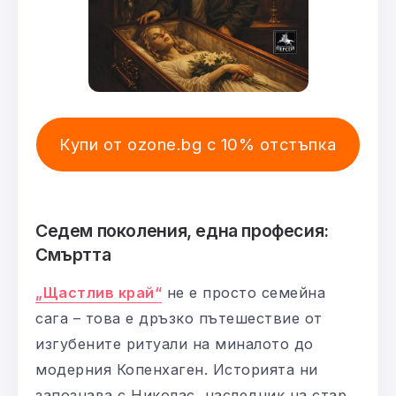
Купи от ozone.bg с 10% отстъпка
Седем поколения, една професия:
Смъртта
„Щастлив край“
не е просто семейна
сага – това е дръзко пътешествие от
изгубените ритуали на миналото до
модерния Копенхаген. Историята ни
запознава с Николас, наследник на стар