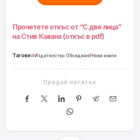
Прочетете откъс от “С две лица”
на Стив Кавана (откъс в pdf)
Тагове:
Издателство Обсидиан
Нови книги
Предай нататък