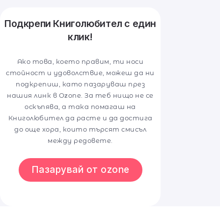
Подкрепи Книголюбител с един
клик!
Ако това, което правим, ти носи
стойност и удоволствие, можеш да ни
подкрепиш, като пазаруваш през
нашия линк в Ozone. За теб нищо не се
оскъпява, а така помагаш на
Книголюбител да расте и да достига
до още хора, които търсят смисъл
между редовете.
Пазарувай от ozone