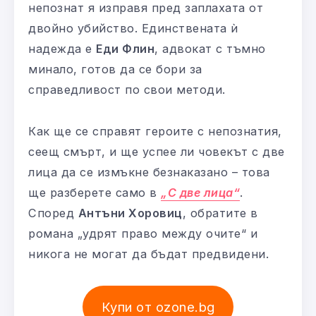
непознат я изправя пред заплахата от
двойно убийство. Единствената ѝ
надежда е
Еди Флин
, адвокат с тъмно
минало, готов да се бори за
справедливост по свои методи.
Как ще се справят героите с непознатия,
сеещ смърт, и ще успее ли човекът с две
лица да се измъкне безнаказано – това
ще разберете само в
„С две лица“
.
Според
Антъни Хоровиц
, обратите в
романа „удрят право между очите“ и
никога не могат да бъдат предвидени.
Купи от ozone.bg