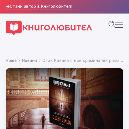
Стани автор в Книголюбител!
Home
Новини
Стив Кавана с нов криминален роман „С две лица“ (откъс)
/
/