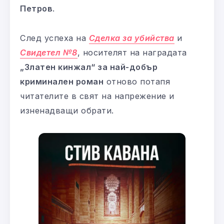
Петров
.
След успеха на
Сделка за убийства
и
Свидетел №8
, носителят на наградата
„Златен кинжал“ за най-добър
криминален роман
отново потапя
читателите в свят на напрежение и
изненадващи обрати.