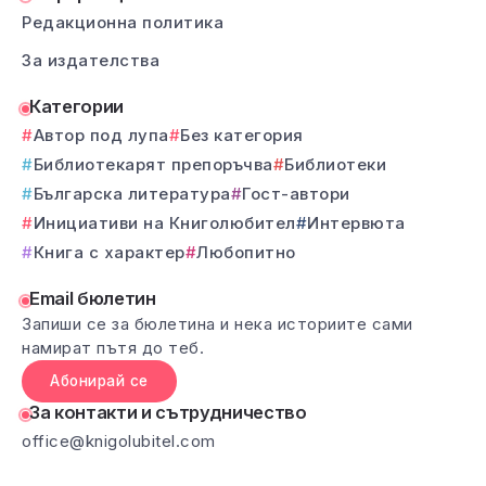
Редакционна политика
За издателства
Категории
Автор под лупа
Без категория
Библиотекарят препоръчва
Библиотеки
Българска литература
Гост-автори
Инициативи на Книголюбител
Интервюта
Книга с характер
Любопитно
Email бюлетин
Запиши се за бюлетина и нека историите сами
намират пътя до теб.
Абонирай се
За контакти и сътрудничество
office@knigolubitel.com