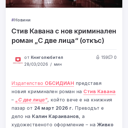
Новини
Стив Кавана с нов криминален
роман „С две лица“ (откъс)
от
Книголюбител
159
0
28/03/2026
мин
Издателство
ОБСИДИАН
представя
новия криминален роман на
Стив Кавана
–
„С две лица“
, който вече е на книжния
пазар от
24 март 2026 г.
Преводът е
дело на
Калин Караиванов
, а
художественото оформление – на
Живко