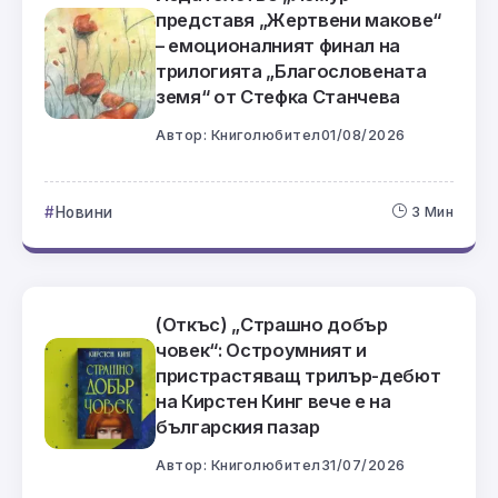
представя „Жертвени макове“
– емоционалният финал на
трилогията „Благословената
земя“ от Стефка Станчева
Автор:
Книголюбител
01/08/2026
Новини
3 Мин
(Откъс) „Страшно добър
човек“: Остроумният и
пристрастяващ трилър-дебют
на Кирстен Кинг вече е на
българския пазар
Автор:
Книголюбител
31/07/2026