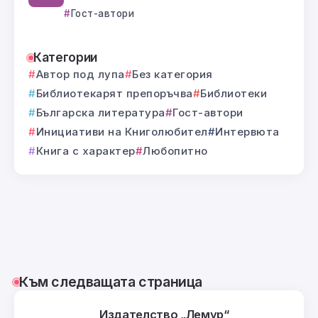
Гост-автори
Категории
Автор под лупа
Без категория
Библиотекарят препоръчва
Библиотеки
Българска литература
Гост-автори
Инициативи на Книголюбител
Интервюта
Книга с характер
Любопитно
Към следващата страница
Издателство „Лемур“