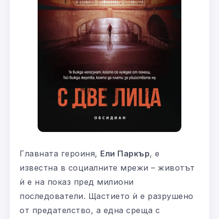
Главната героиня,
Ели Паркър
, е
известна в социалните мрежи – животът
ѝ е на показ пред милиони
последователи. Щастието ѝ е разрушено
от предателство, а една среща с