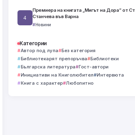
Премиера на книгата „Мигът на Дора“ от С
Станчева във Варна
Новини
Категории
Автор под лупа
Без категория
Библиотекарят препоръчва
Библиотеки
Българска литература
Гост-автори
Инициативи на Книголюбител
Интервюта
Книга с характер
Любопитно