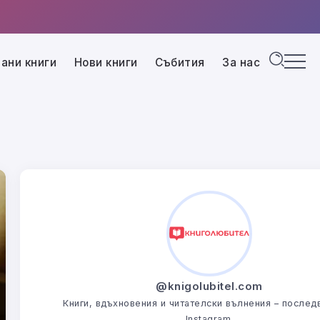
ани книги
Нови книги
Събития
За нас
@knigolubitel.com
Книги, вдъхновения и читателски вълнения – последв
Instagram.