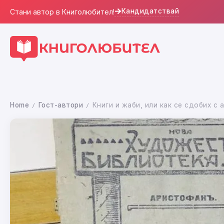
Кандидатствай
Стани автор в Книголюбител!
Home
Гост-автори
Книги и жаби, или как се сдобих с 
/
/