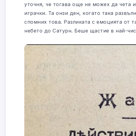
уточня, че тогава още не можех да чета и
играчки. Та онзи ден, когато така развъл
спомних това. Разликата с емоцията от та
небето до Сатурн. Беше щастие в най-чис