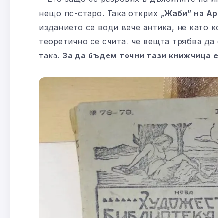
нещо по-старо. Така открих
„Жаби” на Ар
изданието се води вече антика, не като к
теоретично се счита, че вещта трябва да 
така.
За да бъдем точни тази книжчица е 