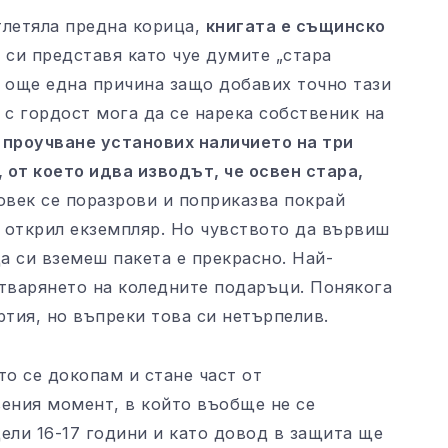
тлетяла предна корица,
книгата е същинско
и си представя като чуе думите „стара
 е още една причина защо добавих точно тази
 с гордост мога да се нарека собственик на
 проучване установих наличието на три
, от което идва изводът, че освен стара,
овек се поразрови и поприказва покрай
 открил екземпляр. Но чувството да вървиш
да си вземеш пакета е прекрасно. Най-
отварянето на коледните подаръци. Понякога
ртия, но въпреки това си нетърпелив.
о се докопам и стане част от
ения момент, в който въобще не се
ели 16-17 години и като довод в защита ще