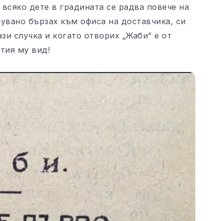
 всяко дете в градината се радва повече на
нувано бързах към офиса на доставчика, си
зи случка и когато отворих „Жаби” е от
тия му вид!