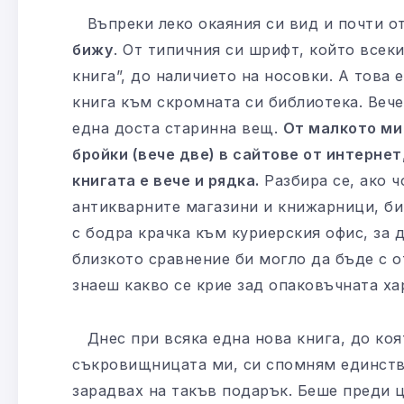
Въпреки леко окаяния си вид и почти о
бижу
. От типичния си шрифт, който всек
книга”, до наличието на носовки. А това
книга към скромната си библиотека. Вече
една доста старинна вещ.
От малкото ми
бройки (вече две) в сайтове от интернет
книгата е вече и рядка.
Разбира се, ако ч
антикварните магазини и книжарници, би
с бодра крачка към куриерския офис, за 
близкото сравнение би могло да бъде с 
знаеш какво се крие зад опаковъчната ха
Днес при всяка една нова книга, до коят
съкровищницата ми, си спомням единств
зарадвах на такъв подарък. Беше преди ц