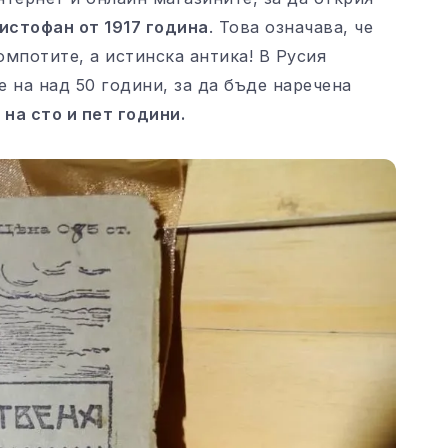
истофан от 1917 година
. Това означава, че
омпотите, а истинска антика! В Русия
е на над 50 години, за да бъде наречена
на сто и пет години.