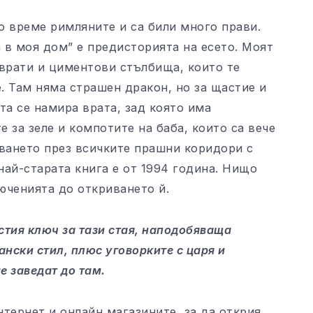
 време римляните и са били много прави.
 в моя дом” е предисторията на есето. Моят
 врати и циментови стълбища, които те
. Там няма страшен дракон, но за щастие и
та се намира врата, зад която има
 за зеле и компотите на баба, които са вече
аването през всичките прашни коридори с
най-старата книга е от 1994 година. Нищо
юченията до откриването й.
стия ключ за тази стая, наподобяваща
ански стил, плюс уговорките с царя и
е заведат до там.
тернет и онлайн магазините, за да открия