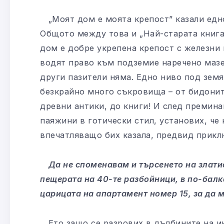
„Моят дом е моята крепост” казали едно
Общото между това и „Най-старата книга
дом е добре укрепена крепост с железни
водят право към подземие наречено мазе
други пазители няма. Едно ниво под земя
безкрайно много съкровища – от бидоните
древни антики, до книги! И след премин
паяжини в готически стил, установих, че 
впечатляващо бих казала, предвид прикл
Да не споменавам и търсенето на злати
пещерата на 40-те разбойници, в по-балк
царицата на апартамент номер 15, за да м
Ето защо се разрових в дълбините на ин