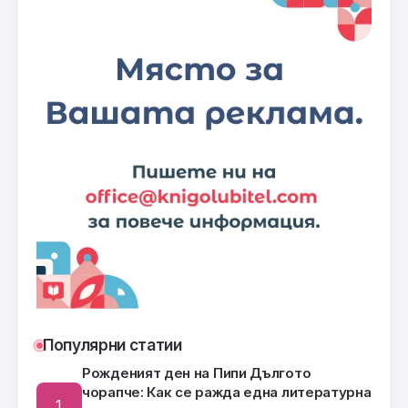
Популярни статии
Рожденият ден на Пипи Дългото
чорапче: Как се ражда една литературна