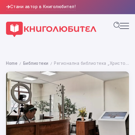
Стани автор в Книголюбител!
Home
Библиотеки
Регионална библиотека „Христо Смирненски“ – Плевен представя нов интерактивен киоск за бърз достъп до информация
/
/