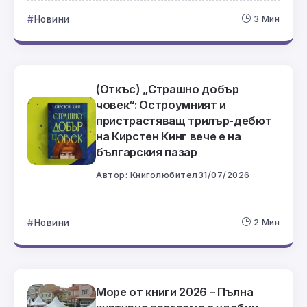
Новини
3 Мин
(Откъс) „Страшно добър
човек“: Остроумният и
пристрастяващ трилър-дебют
на Кирстен Кинг вече е на
българския пазар
Автор:
Книголюбител
31/07/2026
Новини
2 Мин
Море от книги 2026 – Пълна