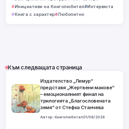
Инициативи на Книголюбител
Интервюта
Книга с характер
Любопитно
Към следващата страница
Издателство „Лемур“
представя „Жертвени макове“
– емоционалният финал на
трилогията „Благословената
земя“ от Стефка Станчева
Автор:
Книголюбител
01/08/2026