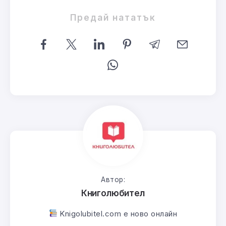
Предай нататък
Автор:
Книголюбител
Knigolubitel.com е ново онлайн