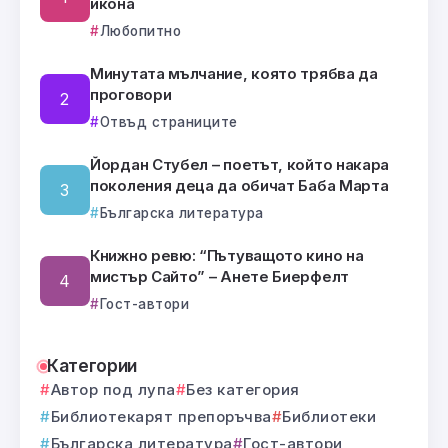
икона
Любопитно
Минутата мълчание, която трябва да
проговори
Отвъд страниците
Йордан Стубел – поетът, който накара
поколения деца да обичат Баба Марта
Българска литература
Книжно ревю: “Пътуващото кино на
мистър Сайто” – Анете Биерфелт
Гост-автори
Категории
Автор под лупа
Без категория
Библиотекарят препоръчва
Библиотеки
Българска литература
Гост-автори