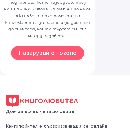
подкрепиш, като пазаруваш през
нашия линк в Ozone. За теб нищо не се
оскъпява, а така помагаш на
Книголюбител да расте и да достига
до още хора, които търсят смисъл
между редовете.
Пазарувай от ozone
Дом за всяко четящо сърце.
Книголюбител е бързоразвиваща се
онлайн