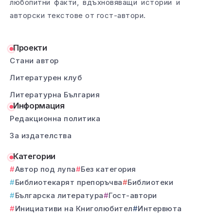
любопитни факти, вдъхновяващи истории и
авторски текстове от гост-автори.
Проекти
Стани автор
Литературен клуб
Литературна България
Информация
Редакционна политика
За издателства
Категории
Автор под лупа
Без категория
Библиотекарят препоръчва
Библиотеки
Българска литература
Гост-автори
Инициативи на Книголюбител
Интервюта