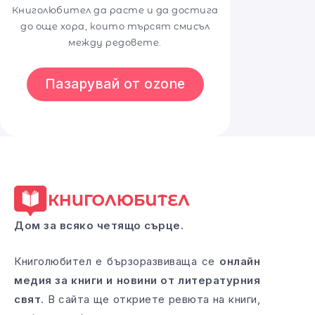
Книголюбител да расте и да достига
до още хора, които търсят смисъл
между редовете.
Пазарувай от ozone
Дом за всяко четящо сърце.
Книголюбител е бързоразвиваща се
онлайн
медия за книги и новини от литературния
свят
. В сайта ще откриете ревюта на книги,