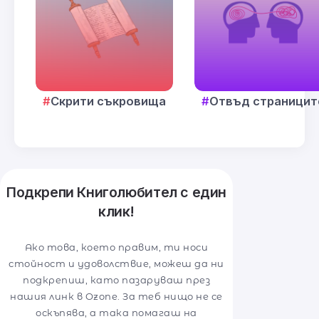
Скрити съкровища
Отвъд страницит
Подкрепи Книголюбител с един
клик!
Ако това, което правим, ти носи
стойност и удоволствие, можеш да ни
подкрепиш, като пазаруваш през
нашия линк в Ozone. За теб нищо не се
оскъпява, а така помагаш на