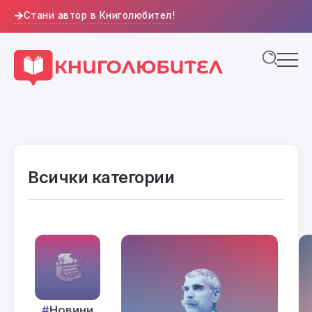
Стани автор в Книголюбител!
Всички категории
Новини