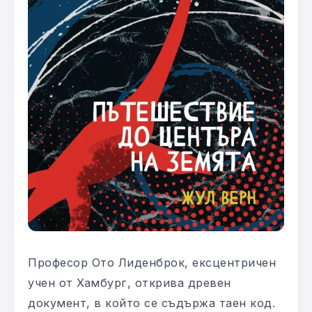
Професор Ото Лиденброк, ексцентричен
учен от Хамбург, открива древен
документ, в който се съдържа таен код.