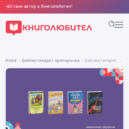
Стани автор в Книголюбител!
Home
Библиотекарят препоръчва
Библиотекарят препоръчва: Летни четива за деца и юноши
/
/