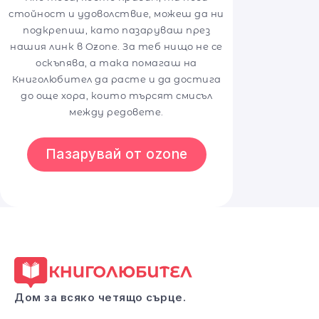
стойност и удоволствие, можеш да ни
подкрепиш, като пазаруваш през
нашия линк в Ozone. За теб нищо не се
оскъпява, а така помагаш на
Книголюбител да расте и да достига
до още хора, които търсят смисъл
между редовете.
Пазарувай от ozone
Дом за всяко четящо сърце.