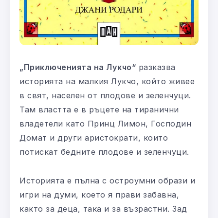
„Приключенията на Лукчо“
разказва
историята на малкия Лукчо, който живее
в свят, населен от плодове и зеленчуци.
Там властта е в ръцете на тиранични
владетели като Принц Лимон, Господин
Домат и други аристократи, които
потискат бедните плодове и зеленчуци.
Историята е пълна с остроумни образи и
игри на думи, което я прави забавна,
както за деца, така и за възрастни. Зад