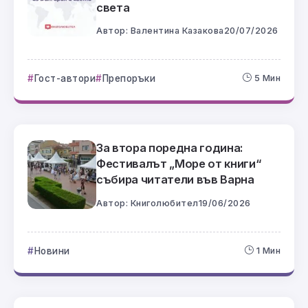
света
Автор:
Валентина Казакова
20/07/2026
Гост-автори
Препоръки
5 Мин
За втора поредна година:
Фестивалът „Море от книги“
събира читатели във Варна
Автор:
Книголюбител
19/06/2026
Новини
1 Мин