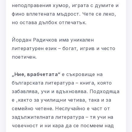
неподправения хумор, играта с думите и
фино вплетената мъдрост. Чете се леко,
но остава дълбок отпечатък.
Йордан Радичков има уникален
литературен език – богат, игрив и често
поетичен.
„Ние, врабчетата“
е съкровище на
българската литература – книга, която
забавлява, учи и вдъхновява. Подходяща
е ,както за училищни четива, така и за
семейно четене. Неслучайно е част от
задължителната литература – тя учи на
човечност и ни кара да се посмеем над