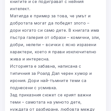
книгите и се подиграват с нейния
интелект.
Матилда е пример за това, че умът и
добротата могат да победят злото –
дори когато си само дете. В книгата има
пъстра галерия от образи – комични, зли,
добри, нелепи – всички с ясно изразени
характери, което я прави изключително
жива и интересна.
Историята е забавна, написана с
типичния за Роалд Дал черен хумор и
ирония. Дори най-тъмните теми са
поднесени с усмивка.
Зад приказния сюжет се крият важни
теми – самотата на умното дете,
нуждата от разбиране, любовта между