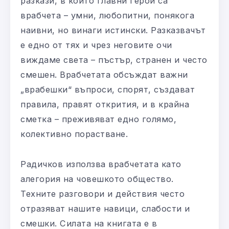
разкази, в които главни герои са
врабчета – умни, любопитни, понякога
наивни, но винаги истински. Разказвачът
е едно от тях и чрез неговите очи
виждаме света – пъстър, странен и често
смешен. Врабчетата обсъждат важни
„врабешки“ въпроси, спорят, създават
правила, правят открития, и в крайна
сметка – преживяват едно голямо,
колективно порастване.
Радичков използва врабчетата като
алегория на човешкото общество.
Техните разговори и действия често
отразяват нашите навици, слабости и
смешки. Силата на книгата е в