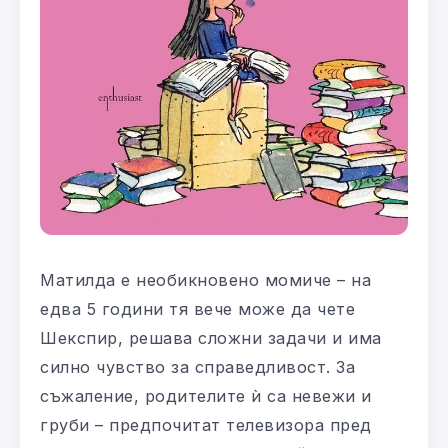
Матилда е необикновено момиче – на
едва 5 години тя вече може да чете
Шекспир, решава сложни задачи и има
силно чувство за справедливост. За
съжаление, родителите ѝ са невежи и
груби – предпочитат телевизора пред