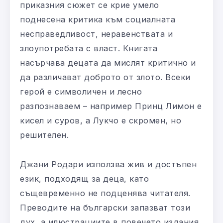
приказния сюжет се крие умело
поднесена критика към социалната
несправедливост, неравенствата и
злоупотребата с власт. Книгата
насърчава децата да мислят критично и
да различават доброто от злото. Всеки
герой е символичен и лесно
разпознаваем – например Принц Лимон е
кисел и суров, а Лукчо е скромен, но
решителен.
Джани Родари използва жив и достъпен
език, подходящ за деца, като
същевременно не подценява читателя.
Преводите на български запазват този
дух, а илюстрациите в повечето издания