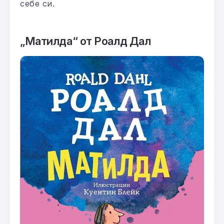
себе си.
„Матилда“ от Роалд Дал