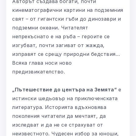
Авторът създава богати, почти
кинематографични картини на подземния
свят – от гигантски гъби до динозаври и
подземни океани. Читателят
непрекъснато е на ръба – героите се
изгубват, почти загиват от жажда,
изправят се срещу природни бедствия…
Всяка глава носи ново
предизвикателство.
„Пътешествие до центъра на Земята“
е
истински шедьовър на приключенската
литература. Историята вдъхновява
поколения читатели да мечтаят, да
изследват и да не се страхуват от
неизвестното. Чудесен избор за юноши,