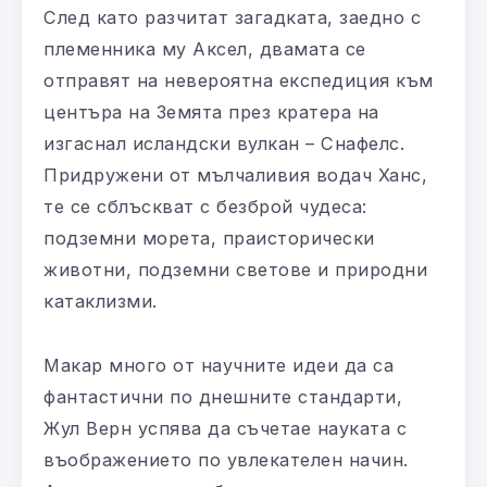
След като разчитат загадката, заедно с
племенника му Аксел, двамата се
отправят на невероятна експедиция към
центъра на Земята през кратера на
изгаснал исландски вулкан – Снафелс.
Придружени от мълчаливия водач Ханс,
те се сблъскват с безброй чудеса:
подземни морета, праисторически
животни, подземни светове и природни
катаклизми.
Макар много от научните идеи да са
фантастични по днешните стандарти,
Жул Верн успява да съчетае науката с
въображението по увлекателен начин.