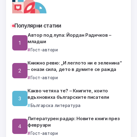
Популярни статии
Автор под лупа: Йордан Радичков –
младши
Гост-автори
Книжно ревю: „И леглото ни е зеленина“
– онази сила, дето в думите се ражда
Гост-автори
Какво четяха те? – Книгите, които
вдъхновиха българските писатели
Българска литература
Литературен радар: Новите книги през
февруари
Гост-автори