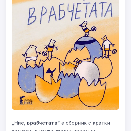
„Ние, врабчетата“
е сборник с кратки