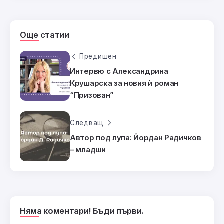
Още статии
Предишен
Интервю с Александрина
Крушарска за новия ѝ роман
“Призован”
Следващ
Автор под лупа: Йордан Радичков
– младши
Няма коментари! Бъди първи.