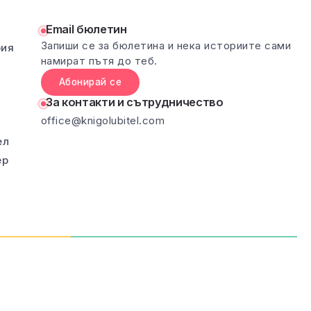
Email бюлетин
Запиши се за бюлетина и нека историите сами
рия
намират пътя до теб.
Абонирай се
За контакти и сътрудничество
office@knigolubitel.com
ел
ер