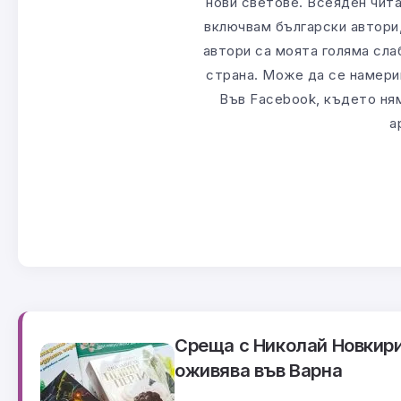
нови светове. Всеяден чита
включвам български автори
автори са моята голяма слаб
страна. Може да се намерим
Във Facebook, където ням
а
Среща с Николай Новкир
оживява във Варна