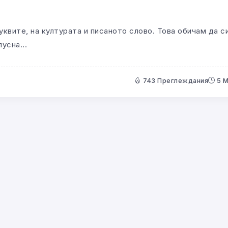
буквите, на културата и писаното слово. Това обичам да с
усна...
743 Преглеждания
5 