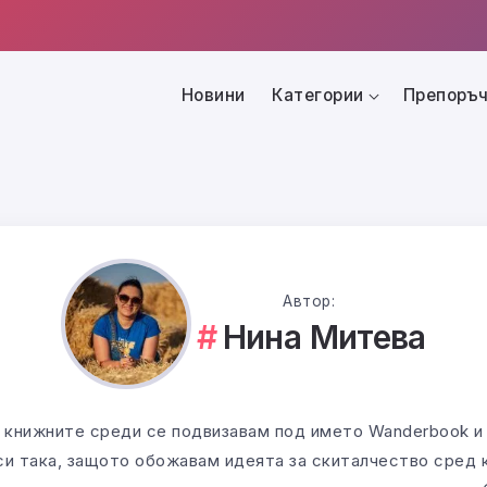
Новини
Категории
Препоръч
Автор:
Нина Митева
 в книжните среди се подвизавам под името Wanderbook и
и така, защото обожавам идеята за скиталчество сред к