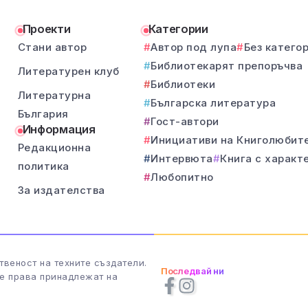
Проекти
Категории
Стани автор
Автор под лупа
Без катего
Библиотекарят препоръчва
Литературен клуб
Библиотеки
Литературна
Българска литература
България
Гост-автори
Информация
Инициативи на Книголюбит
Редакционна
Интервюта
Книга с характ
политика
Любопитно
За издателства
твеност на техните създатели.
Последвай ни
те права принадлежат на