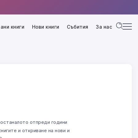
ани книги
Нови книги
Събития
За нас
 останалото отпреди години
нигите и откриване на нови и