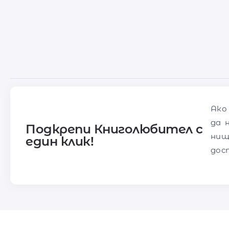
Ако
да 
Подкрепи Книголюбител с
нищ
един клик!
дос