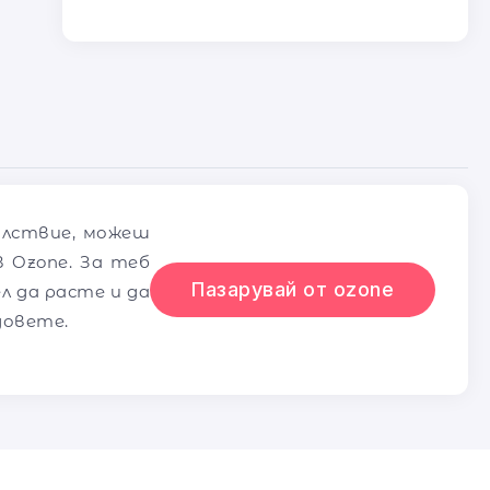
олствие, можеш
 Ozone. За теб
Пазарувай от ozone
л да расте и да
довете.