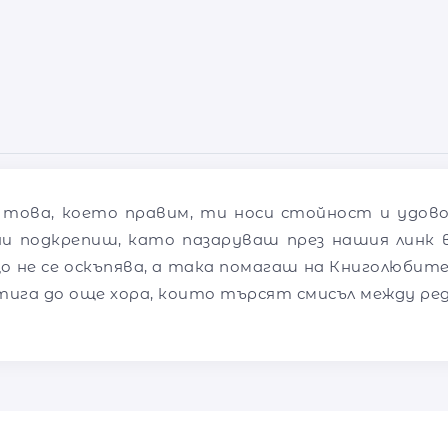
 това, което правим, ти носи стойност и удов
ни подкрепиш, като пазаруваш през нашия линк в
о не се оскъпява, а така помагаш на Книголюбите
тига до още хора, които търсят смисъл между ре