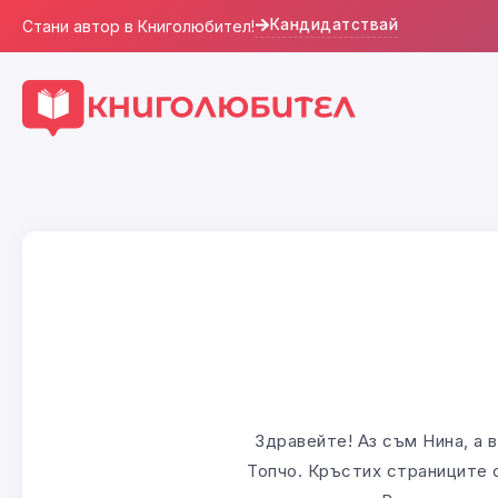
Кандидатствай
Стани автор в Книголюбител!
Здравейте! Аз съм Нина, а
Топчо. Кръстих страниците с