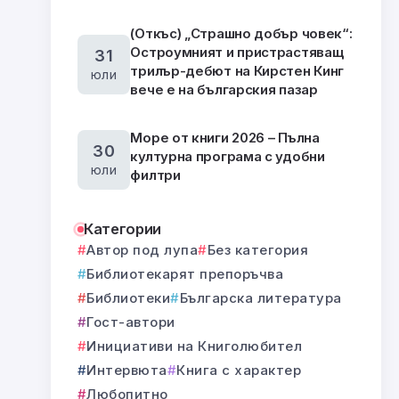
(Откъс) „Страшно добър човек“:
Остроумният и пристрастяващ
31
трилър-дебют на Кирстен Кинг
юли
вече е на българския пазар
Море от книги 2026 – Пълна
30
културна програма с удобни
юли
филтри
Категории
Автор под лупа
Без категория
Библиотекарят препоръчва
Библиотеки
Българска литература
Гост-автори
Инициативи на Книголюбител
Интервюта
Книга с характер
Любопитно