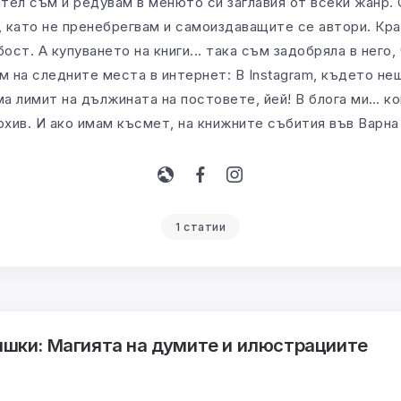
тел съм и редувам в менюто си заглавия от всеки жанр.
, като не пренебрегвам и самоиздаващите се автори. Кра
ост. А купуването на книги... така съм задобряла в него, 
 на следните места в интернет: В Instagram, където не
а лимит на дължината на постовете, йей! В блога ми… к
рхив. И ако имам късмет, на книжните събития във Варна 
1 статии
ишки: Магията на думите и илюстрациите