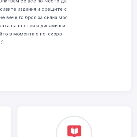
 Опитвам се все по-често да
сивите издания и срещите с
че вече го броя за силна моя
щата са пъстри и динамични.
ойто в момента е по-скоро
:)