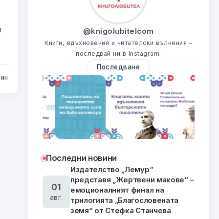
и
@knigolubitelcom
Книги, вдъхновения и читателски вълнения –
последвай ни в Instagram.
Последване
Мин
Последни новини
Издателство „Лемур“
представя „Жертвени макове“ –
01
емоционалният финал на
авг.
трилогията „Благословената
земя“ от Стефка Станчева