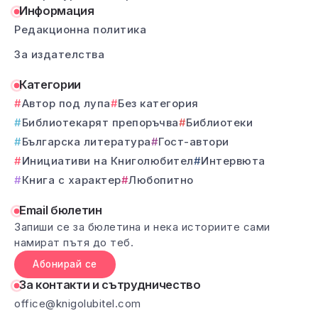
Информация
Редакционна политика
За издателства
Категории
Автор под лупа
Без категория
Библиотекарят препоръчва
Библиотеки
Българска литература
Гост-автори
Инициативи на Книголюбител
Интервюта
Книга с характер
Любопитно
Email бюлетин
Запиши се за бюлетина и нека историите сами
намират пътя до теб.
Абонирай се
За контакти и сътрудничество
office@knigolubitel.com