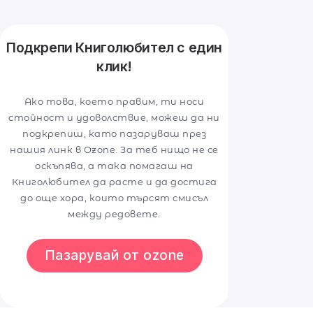
Подкрепи Книголюбител с един
клик!
Ако това, което правим, ти носи
стойност и удоволствие, можеш да ни
подкрепиш, като пазаруваш през
нашия линк в Ozone. За теб нищо не се
оскъпява, а така помагаш на
Книголюбител да расте и да достига
до още хора, които търсят смисъл
между редовете.
Пазарувай от ozone