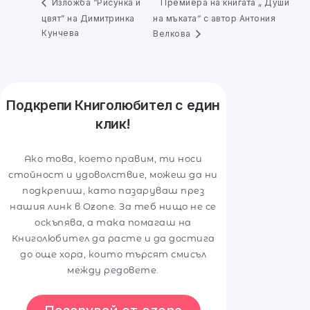
Премиера на книгата „ Души
Изложба “Рисунка и
цвят” на Димитринка
на мъката“ с автор Антония
Кунчева
Велкова
Подкрепи Книголюбител с един
клик!
Ако това, което правим, ти носи
стойност и удоволствие, можеш да ни
подкрепиш, като пазаруваш през
нашия линк в Ozone. За теб нищо не се
оскъпява, а така помагаш на
Книголюбител да расте и да достига
до още хора, които търсят смисъл
между редовете.