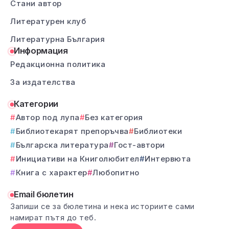
Стани автор
Литературен клуб
Литературна България
Информация
Редакционна политика
За издателства
Категории
Автор под лупа
Без категория
Библиотекарят препоръчва
Библиотеки
Българска литература
Гост-автори
Инициативи на Книголюбител
Интервюта
Книга с характер
Любопитно
Email бюлетин
Запиши се за бюлетина и нека историите сами
намират пътя до теб.