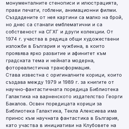
монументалните стенописи и илюстрацията,
прави печати, гоблени, анимационни филми.
Създадените от нея картини са малко на брой,
но днес са станали емблематични и са
собственост на СГХГ и други колекции. От
1974 г. участва в редица общи художествени
изложби в България и чужбина, в които
проявява ярко развитие и афинитет към
градската тема и нейната модерна,
фотореалистична трансформация.
Става известна с оригиналните корици, които
създава между 1979 и 1989 г. за книгите от
научно-фантастичната поредица Библиотека
Галактика на варненското издателство Георги
Бакалов. Освен поредицата корици за
Библиотека Галактика, Текла Алексиева има
принос към научната фантастика в България,
като участва в инициативи на Клубовете на