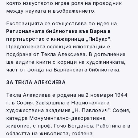
която изкуството играе роля на проводник
между науката и въображението.
Експозицията се осъществява по идея на
Регионалната библиотека във Варна в
партньорство с книжарница „ПиБукс”
.
Предложената селекция илюстрации е
подбрана от Текла Алексиева. В допълнение
ще видите книги с корици на художничката,
част от фонда на Варненската библиотека.
ЗА ТЕКЛА АЛЕКСИЕВА
Текла Алексиева е родена на 2 ноември 1944
г. в София. Завършила е Националната
художествена академия „Н. Павлович”, София,
катедра Монументално-декоративна
живопис, с проф. Гочо Богданов. Работила е в
областта на живописта, гоблена,