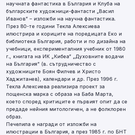
научната фантастика в България и Клуба на
българските художници-фантасти „Васил
Иванов” – изложби на научна фантастика.
През 80-те години Текла Алексиева
илюстрира и кориците на поредицата Еко и
библиотека България, работи и по дизайна на
учебници, експерименталния учебник от 1980
г., книгата на ИК „Кибеа” „Духовните водачи
на България” (в. сътрудничество с
художниците Боян Филчев и Христо
Хаджитанев), календари и др. През 1996 г.
Текла Алексиева реализира проект за
пощенска марка с образа на Баба Марта,
което според критиците е първият опит да се
предаде нейния митологичен, а не фолклорен
образ.
Печелила е награди от изложби на
илюстрации в България, а през 1985 г. по БНТ