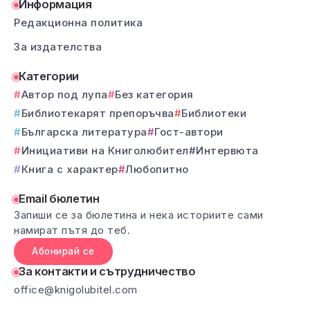
Информация
Редакционна политика
За издателства
Категории
Автор под лупа
Без категория
Библиотекарят препоръчва
Библиотеки
Българска литература
Гост-автори
Инициативи на Книголюбител
Интервюта
Книга с характер
Любопитно
Email бюлетин
Запиши се за бюлетина и нека историите сами
намират пътя до теб.
Абонирай се
За контакти и сътрудничество
office@knigolubitel.com