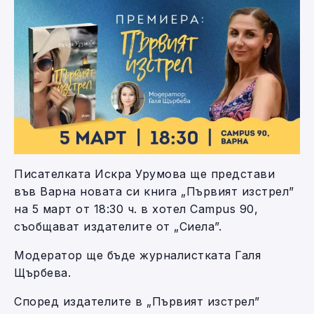
Писателката Искра Урумова ще представи
във Варна новата си книга „Първият изстрел”
на 5 март от 18:30 ч. в хотел Campus 90,
съобщават издателите от „Сиела”.
Модератор ще бъде журналистката Галя
Щърбева.
Според издателите в „Първият изстрел”