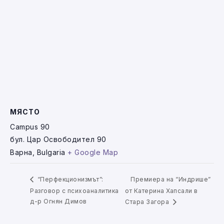
МЯСТО
Campus 90
бул. Цар Освободител 90
Варна
,
Bulgaria
+ Google Map
Премиера на “Индрише”
“Перфекционизмът”:
Разговор с психоаналитика
от Катерина Хапсали в
д-р Огнян Димов
Стара Загора