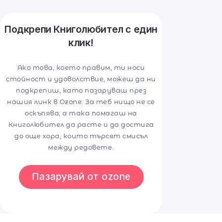
Подкрепи Книголюбител с един
клик!
Ако това, което правим, ти носи
стойност и удоволствие, можеш да ни
подкрепиш, като пазаруваш през
нашия линк в Ozone. За теб нищо не се
оскъпява, а така помагаш на
Книголюбител да расте и да достига
до още хора, които търсят смисъл
между редовете.
Пазарувай от ozone