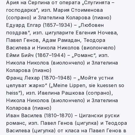
Ария на Серпина от операта „Слугинята –
господарка“, изп. Мария Стоименова
(сопрано) и Злателина Коларова (пиано)
Едуард Елгар (1857–1934) – „Любовен
поздрав“, изп. цигуларите Евгения Ночева,
Павел Генов, Адам Рамадан, Теодора
Василева и Никола Николов (виолончело)
Ейми Бийч (1867–1944) – „Романс“, изп.
Никола Николов (виолончело) и Злателина
Коларова (пиано)
Франц Лехар (1870–1948) – „Мойте устни
целуват жарко“ („Meine Lippen, sie kuessen so
heiss”), изп. Ивелина Рашкова (сопрано),
Никола Николов (виолончело) и Злателина
Коларова (пиано)
Иван Василев (1810–1870) – Цигански руски
романс, изп. Павел Генов (цигулка) и Теодора
Василева (цигулка) от класа на Павел Генов в