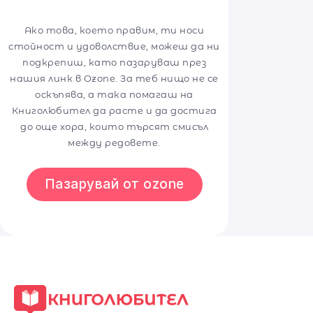
Ако това, което правим, ти носи
стойност и удоволствие, можеш да ни
подкрепиш, като пазаруваш през
нашия линк в Ozone. За теб нищо не се
оскъпява, а така помагаш на
Книголюбител да расте и да достига
до още хора, които търсят смисъл
между редовете.
Пазарувай от ozone