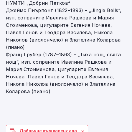
НУМТИ „Добрин Петков“
Джеймс Пиърпонт (1822–1893) – „Jingle Bells“,
изп. сопраните Ивелина Рашкова и Мария
Стоименова, цигуларите Евгения Ночева,
Павел Генов и Теодора Василева, Никола
Николов (виолончело) и Злателина Коларова
(пиано)
Франц Грубер (1787–1863) – „Тиха нощ, свята
нощ”, изп. сопраните Ивелина Рашкова и
Мария Стоименова, цигуларите Евгения
Ночева, Павел Генов и Теодора Василева,
Никола Николов (виолончело) и Злателина
Коларова (пиано)
Добавяне към календара