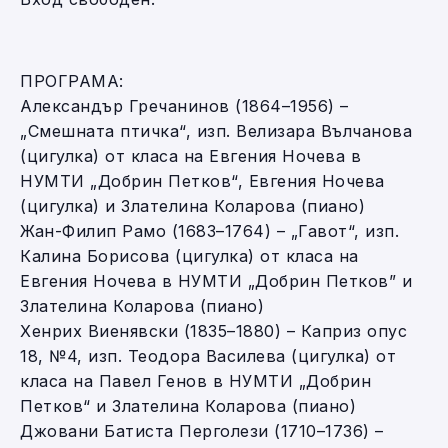
ПРОГРАМА:
Александър Гречанинов (1864–1956) –
„Смешната птичка“, изп. Велизара Вълчанова
(цигулка) от класа на Евгения Ночева в
НУМТИ „Добрин Петков“, Евгения Ночева
(цигулка) и Злателина Коларова (пиано)
Жан-Филип Рамо (1683–1764) – „Гавот“, изп.
Калина Борисова (цигулка) от класа на
Евгения Ночева в НУМТИ „Добрин Петков” и
Злателина Коларова (пиано)
Хенрих Виенявски (1835–1880) – Каприз опус
18, №4, изп. Теодора Василева (цигулка) от
класа на Павел Генов в НУМТИ „Добрин
Петков“ и Злателина Коларова (пиано)
Джовани Батиста Перголези (1710–1736) –