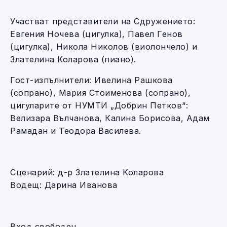
Участват представители на Сдружението:
Евгения Ночева (цигулка), Павел Генов
(цигулка), Никола Николов (виолончело) и
Злателина Коларова (пиано).
Гост-изпълнители: Ивелина Рашкова
(сопрано), Мария Стоименова (сопрано),
цигуларите от НУМТИ „Добрин Петков“:
Велизара Вълчанова, Калина Борисова, Адам
Рамадан и Теодора Василева.
Сценарий: д-р Злателина Коларова
Водещ: Дарина Иванова
Вход свободен.