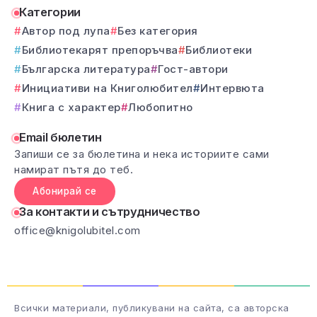
Категории
Автор под лупа
Без категория
Библиотекарят препоръчва
Библиотеки
Българска литература
Гост-автори
Инициативи на Книголюбител
Интервюта
Книга с характер
Любопитно
Email бюлетин
Запиши се за бюлетина и нека историите сами
намират пътя до теб.
Абонирай се
За контакти и сътрудничество
office@knigolubitel.com
Всички материали, публикувани на сайта, са авторска