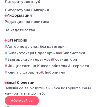
Литературен клуб
Литературна България
Информация
Редакционна политика
За издателства
Категории
Автор под лупа
Без категория
Библиотекарят препоръчва
Библиотеки
Българска литература
Гост-автори
Инициативи на Книголюбител
Интервюта
Книга с характер
Любопитно
Email бюлетин
Запиши се за бюлетина и нека историите сами
намират пътя до теб.
Абонирай се