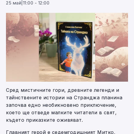
25 май|11:00
-
12:00
Сред мистичните гори, древните легенди и
тайнствените истории на Странджа планина
започва едно необикновено приключение,
което ще отведе малките читатели в свят,
където приказките оживяват.
Главният герой е седемгодишният Митко,