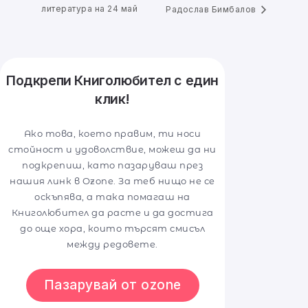
литература на 24 май
Радослав Бимбалов
Подкрепи Книголюбител с един
клик!
Ако това, което правим, ти носи
стойност и удоволствие, можеш да ни
подкрепиш, като пазаруваш през
нашия линк в Ozone. За теб нищо не се
оскъпява, а така помагаш на
Книголюбител да расте и да достига
до още хора, които търсят смисъл
между редовете.
Пазарувай от ozone