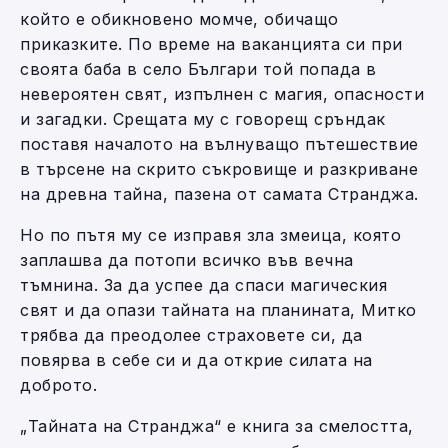
който е обикновено момче, обичащо
приказките. По време на ваканцията си при
своята баба в село Българи той попада в
невероятен свят, изпълнен с магия, опасности
и загадки. Срещата му с говорещ сръндак
поставя началото на вълнуващо пътешествие
в търсене на скрито съкровище и разкриване
на древна тайна, пазена от самата Странджа.
Но по пътя му се изправя зла змеица, която
заплашва да потопи всичко във вечна
тъмнина. За да успее да спаси магическия
свят и да опази тайната на планината, Митко
трябва да преодолее страховете си, да
повярва в себе си и да открие силата на
доброто.
„Тайната на Странджа“ е книга за смелостта,