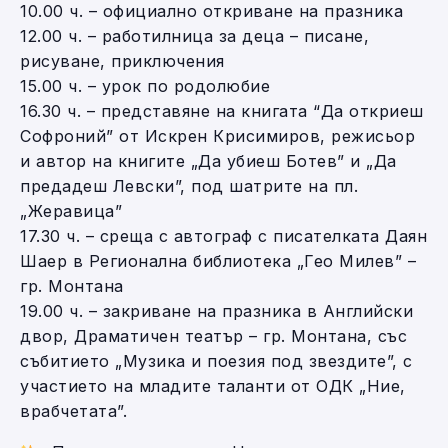
10.00 ч. – официално откриване на празника
12.00 ч. – работилница за деца – писане,
рисуване, приключения
15.00 ч. – урок по родолюбие
16.30 ч. – представяне на книгата “Да откриеш
Софроний” от Искрен Крисимиров, режисьор
и автор на книгите „Да убиеш Ботев” и „Да
предадеш Левски”, под шатрите на пл.
„Жеравица”
17.30 ч. – среща с автограф с писателката Даян
Шаер в Регионална библиотека „Гео Милев” –
гр. Монтана
19.00 ч. – закриване на празника в Английски
двор, Драматичен театър – гр. Монтана, със
събитието „Музика и поезия под звездите”, с
участието на младите таланти от ОДК „Ние,
врабчетата”.