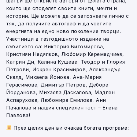
шатри ще откриете автори от цялата страна,
които ще споделят своите книги, мечти и
истории. Ще можете да се запознаете лично с
тях, да получите автограф и да усетите
енергията на едно ново поколение творци.
Участници в тазгодишното издание на
събитието са: Виктория Витомирова,
Кристиян Недялков, Любомир Керемедчиев,
Катрин Ди, Калина Кушева, Теодор и Глория
Петрови, Искрен Красимиров, Александър
Скалд, Михаела Йонова, Ана-Мария
Герасимова, Димитър Петров, Дебора
Йорданова, Михаела Даскалова, Мадлен
Аспарухова, Любомира Емилова, Ани
Пачалова и нашия специален гост – Елена
Павлова!
През целия ден ви очаква богата програма: