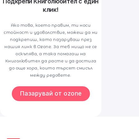
Подкрепи Книголюбител с един
клик!
Ако това, което правим, ти носи
стойност и удоволствие, можеш да ни
подкрепиш, като пазаруваш през
нашия линк в Ozone. За теб нищо не се
оскъпява, а така помагаш на
Книголюбител да расте и да достига
до още хора, които търсят смисъл
между редовете.
Пазарувай от ozone