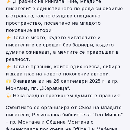
„Празник на книгата: Ние, младите
писатели“ е единственото по рода си събитие
в страната, което създава специално
пространство, посветено на младото
поколение автори.
Това е място, където читателите и
писателите се срещат без бариери, където
думите оживяват, а мечтите се превръщат в
реалност.
Това е празник, който вдъхновява, събира
и дава глас на новото поколение автори.
Очакваме ви на 26 септември 2025 г. в гр.
Монтана, пл. „Жеравица“.
Нека заедно превърнем думите в празник!
Събитието се организира от Съюз на младите
писатели, Регионална библиотека “Гео Милев”
– гр. Монтана и Община Монтана с
финансовата подкрепа на Office 1 и Мебелна