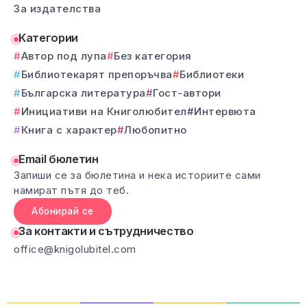
За издателства
Категории
Автор под лупа
Без категория
Библиотекарят препоръчва
Библиотеки
Българска литература
Гост-автори
Инициативи на Книголюбител
Интервюта
Книга с характер
Любопитно
Email бюлетин
Запиши се за бюлетина и нека историите сами
намират пътя до теб.
Абонирай се
За контакти и сътрудничество
office@knigolubitel.com