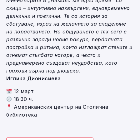
Миниатюрите в „Нямало ме едно време“ са
скици – интуитивно нахвърлени, едновременно
делнични и поетични. Те са история за
сбогуване, израз на желанието за споделяне
на порастването. Но общуването с тях сега е
различно заради новия ракурс, вербалната
постройка и ритъма, които изглаждат стените и
отнемат стълбата нагоре, а често и
преднамерено създават неудобства, като
грахови зърна под дюшека.
Иглика Дионисиева
12 март
18:30 ч.
Американския център на Столична
библиотека