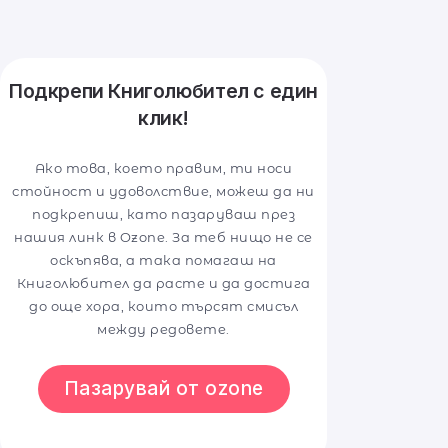
Подкрепи Книголюбител с един
клик!
Ако това, което правим, ти носи
стойност и удоволствие, можеш да ни
подкрепиш, като пазаруваш през
нашия линк в Ozone. За теб нищо не се
оскъпява, а така помагаш на
Книголюбител да расте и да достига
до още хора, които търсят смисъл
между редовете.
Пазарувай от ozone