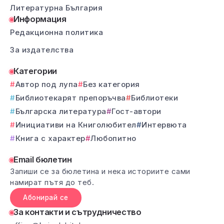
Литературна България
Информация
Редакционна политика
За издателства
Категории
Автор под лупа
Без категория
Библиотекарят препоръчва
Библиотеки
Българска литература
Гост-автори
Инициативи на Книголюбител
Интервюта
Книга с характер
Любопитно
Email бюлетин
Запиши се за бюлетина и нека историите сами
намират пътя до теб.
Абонирай се
За контакти и сътрудничество