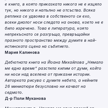
е книга, в която приказката никога не е изцяло
тук, но никога и напълно не отсъства. Всяка
реплика се удвоява в собственото си ехо,
всеки диалог носи следата на онова, което не е
било изречено. Това е литература, която
непрекъснато се разгръща, превръщайки
празното пространство между думите в най-
истинската сцена на събитието.
Мария Калинова
Дебютната книга на Йоана Михайлова „Нямало
ме едно време“ разстила килим от думи, който
ни носи над вселена от приказни истории.
Авторката рисува с думите небета, а нейните
26 миниатюри безусловно ни качват на
седмото.
Д-р Поли Муканова