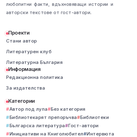
любопитни факти, вдъхновяващи истории и
авторски текстове от гост-автори.
Проекти
Стани автор
Литературен клуб
Литературна България
Информация
Редакционна политика
За издателства
Категории
Автор под лупа
Без категория
Библиотекарят препоръчва
Библиотеки
Българска литература
Гост-автори
Инициативи на Книголюбител
Интервюта