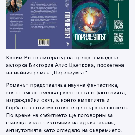
Каним Ви на литературна среща с младата
авторка Виктория Алис Цветкова, посветена
на нейния роман „Паралеумът“.
Романът представлява научна фантастика,
която смело смесва реалността и фантазията,
изграждайки свят, в който емпатията и
борбата с егоизма стоят в центъра на сюжета.
По време на събитието ще поговорим за
сънищата като източник на вдъхновение,
антиутопията като огледало на съвремието,