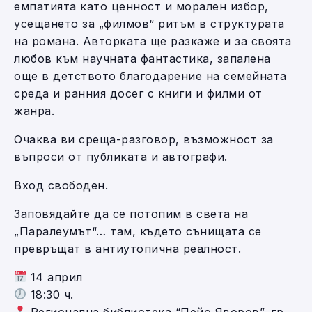
емпатията като ценност и морален избор,
усещането за „филмов“ ритъм в структурата
на романа. Авторката ще разкаже и за своята
любов към научната фантастика, запалена
още в детството благодарение на семейната
среда и ранния досег с книги и филми от
жанра.
Очаква ви среща-разговор, възможност за
въпроси от публиката и автографи.
Вход свободен.
Заповядайте да се потопим в света на
„Паралеумът“… там, където сънищата се
превръщат в антиутопична реалност.
14 април
18:30 ч.
Регионална библиотека “Пейо Яворов”, гр.