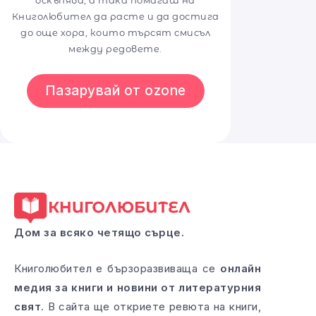
оскъпява, а така помагаш на
Книголюбител да расте и да достига
до още хора, които търсят смисъл
между редовете.
Пазарувай от ozone
Дом за всяко четящо сърце.
Книголюбител е бързоразвиваща се
онлайн
медия за книги и новини от литературния
свят
. В сайта ще откриете ревюта на книги,