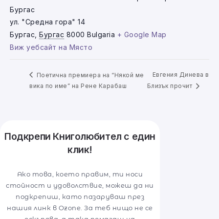
Бургас
ул. "Средна гора" 14
Бургас
,
Бургас
8000
Bulgaria
+ Google Map
Виж уебсайт на Място
Евгения Динева в
Поетична премиера на “Някой ме
вика по име” на Рене Карабаш
Близък прочит
Подкрепи Книголюбител с един
клик!
Ако това, което правим, ти носи
стойност и удоволствие, можеш да ни
подкрепиш, като пазаруваш през
нашия линк в Ozone. За теб нищо не се