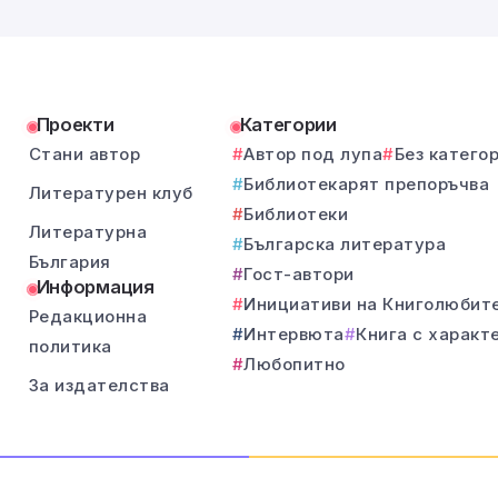
Проекти
Категории
Стани автор
Автор под лупа
Без катего
Библиотекарят препоръчва
Литературен клуб
Библиотеки
Литературна
Българска литература
България
Гост-автори
Информация
Инициативи на Книголюбит
Редакционна
Интервюта
Книга с характ
политика
Любопитно
За издателства