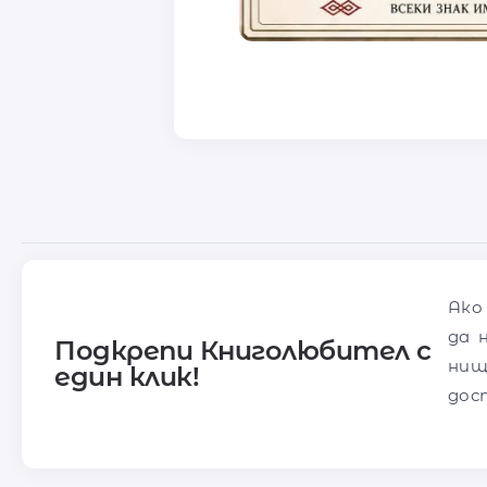
Ако
да 
Подкрепи Книголюбител с
нищ
един клик!
дос