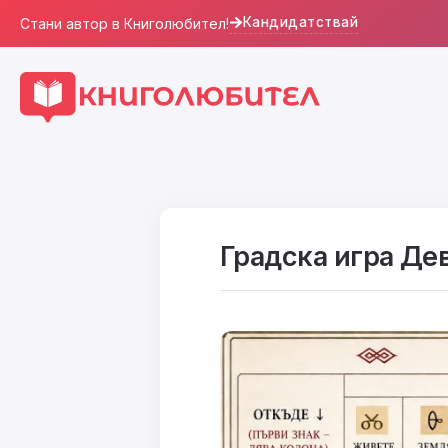
Кандидатствай
Стани автор в Книголюбител!
Градска игра Де