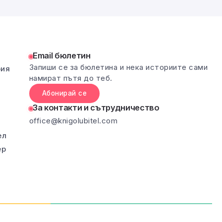
Email бюлетин
Запиши се за бюлетина и нека историите сами
рия
намират пътя до теб.
Абонирай се
За контакти и сътрудничество
office@knigolubitel.com
ел
ер