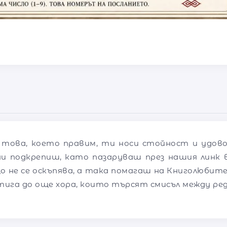
 това, което правим, ти носи стойност и удов
ни подкрепиш, като пазаруваш през нашия линк в
о не се оскъпява, а така помагаш на Книголюбите
тига до още хора, които търсят смисъл между ре