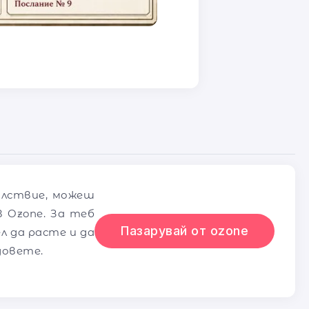
олствие, можеш
 Ozone. За теб
Пазарувай от ozone
л да расте и да
довете.