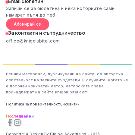
Email бюлетин
Запиши се за бюлетина и нека историите сами
намират пътя до теб.
Абонирай се
За контакти и сътрудничество
office@knigolubitel.com
Всички материали, публикувани на сайта, са авторска
собственост на техните създатели. В случаите, когато не
е посочен конкретен автор, авторските права
принадлежат на сайта knigolubitel.com
Политика за поверителност
Бисквитки
Последвай ни
Copyright & Design By Digipal Advertising - 2025