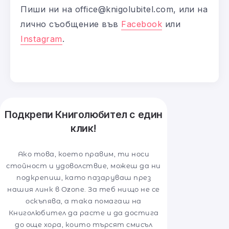
Пиши ни на office@knigolubitel.com, или на
лично съобщение във
Facebook
или
Instagram
.
Подкрепи Книголюбител с един
клик!
Ако това, което правим, ти носи
стойност и удоволствие, можеш да ни
подкрепиш, като пазаруваш през
нашия линк в Ozone. За теб нищо не се
оскъпява, а така помагаш на
Книголюбител да расте и да достига
до още хора, които търсят смисъл