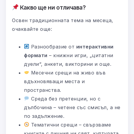
Какво ще ни отличава?
Освен традиционната тема на месеца,
очаквайте още:
Разнообразие от
интерактивни
формати
– книжни игри, „цитатни
дуели“, анкети, викторини и още.
Месечни срещи на живо във
вдъхновяващи места и
пространства.
Среда без претенции, но с
дълбочина – четене със смисъл, а не
по задължение.
Тематични срещи – свързваме
книгите с личния ни свят, културата,