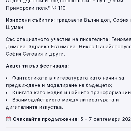
Отдел „Детски и средношколски“ – бул. „Осми
Приморски полк“ № 110
Изнесени събития:
градовете Вълчи дол, София 
Шумен
Със специалното участие на писателите: Генове
Димова, Здравка Евтимова, Никос Панайотопуло
София Сеговия и други.
Акценти във фестивала:
Фантастиката в литературата като начин за
предвиждане и моделиране на бъдещето;
Книгата като медия и нейните трансформации
Взаимодействието между литературата и
дигиталните изкуства.
Очаквайте продължение:
5 – 7 септември 202