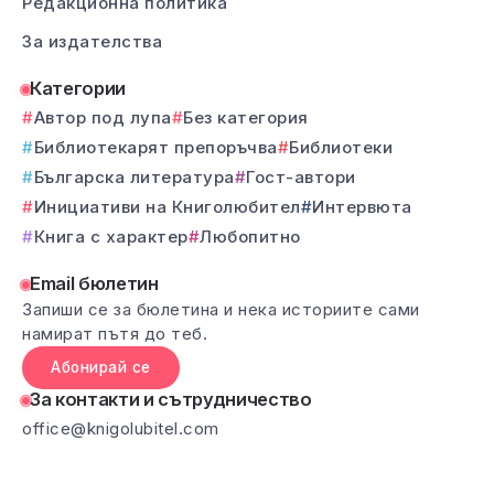
Редакционна политика
За издателства
Категории
Автор под лупа
Без категория
Библиотекарят препоръчва
Библиотеки
Българска литература
Гост-автори
Инициативи на Книголюбител
Интервюта
Книга с характер
Любопитно
Email бюлетин
Запиши се за бюлетина и нека историите сами
намират пътя до теб.
Абонирай се
За контакти и сътрудничество
office@knigolubitel.com