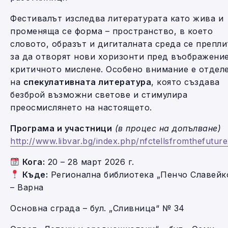
Фестивалът изследва литературата като жива и
променяща се форма – пространство, в което
словото, образът и дигиталната среда се препли
за да отворят нови хоризонти пред въображени
критичното мислене. Особено внимание е отдел
на
спекулативната литература
, която създава
безброй възможни светове и стимулира
преосмислянето на настоящето.
Програма и участници
(в процес на допълване)
http://www.libvar.bg/index.php/nfctellsfromthefutur
Кога:
20 – 28 март 2026 г.
Къде:
Регионална библиотека „Пенчо Славейк
– Варна
Основна сграда – бул. „Сливница“ № 34