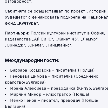
отговорност.
Събитията се осъществяват по проект „Истории 
бъдещето“ с финансовата подкрепа на
Национа
фонд „Култура“
.
Партньори:
Полски културен институт в София,
издателства „Ай Си Ю“, „Жанет 45“, „Лемур“,
„Ориндж“, „Сиела“, „Таймлайнс“.
Международни гости:
Барбара Космовска – писателка (Полша)
Геновева Димова – писателка (Обединено
кралство/България)
Ирена Алексиева – преводачка (Кипър/Българ
Марчин Минор – илюстратор (Полша)
Ненко Генов – писател, преводач (Полша/
България)