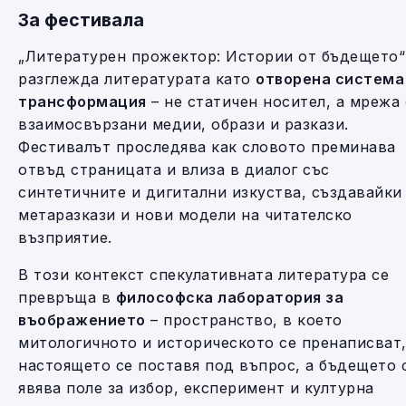
За фестивала
„Литературен прожектор: Истории от бъдещето“
разглежда литературата като
отворена система
трансформация
– не статичен носител, а мрежа
взаимосвързани медии, образи и разкази.
Фестивалът проследява как словото преминава
отвъд страницата и влиза в диалог със
синтетичните и дигитални изкуства, създавайки
метаразкази и нови модели на читателско
възприятие.
В този контекст спекулативната литература се
превръща в
философска лаборатория за
въображението
– пространство, в което
митологичното и историческото се пренаписват
настоящето се поставя под въпрос, а бъдещето 
явява поле за избор, експеримент и културна