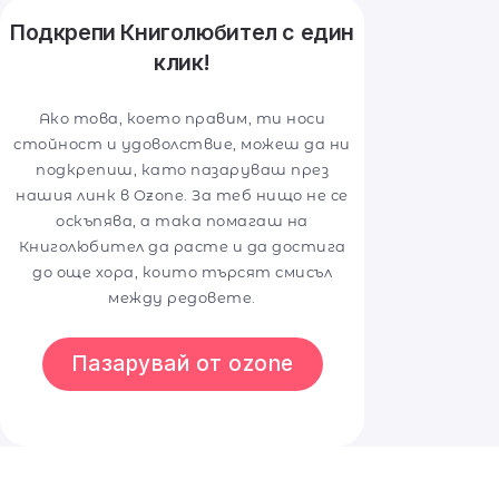
Подкрепи Книголюбител с един
клик!
Ако това, което правим, ти носи
стойност и удоволствие, можеш да ни
подкрепиш, като пазаруваш през
нашия линк в Ozone. За теб нищо не се
оскъпява, а така помагаш на
Книголюбител да расте и да достига
до още хора, които търсят смисъл
между редовете.
Пазарувай от ozone