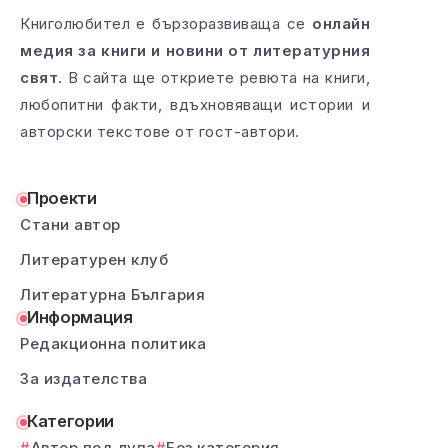
Книголюбител е бързоразвиваща се
онлайн
медия за книги и новини от литературния
свят
. В сайта ще откриете ревюта на книги,
любопитни факти, вдъхновяващи истории и
авторски текстове от гост-автори.
Проекти
Стани автор
Литературен клуб
Литературна България
Информация
Редакционна политика
За издателства
Категории
Автор под лупа
Без категория