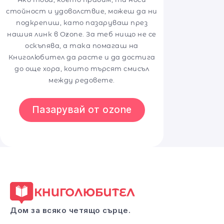
стойност и удоволствие, можеш да ни
подкрепиш, като пазаруваш през
нашия линк в Ozone. За теб нищо не се
оскъпява, а така помагаш на
Книголюбител да расте и да достига
до още хора, които търсят смисъл
между редовете.
Пазарувай от ozone
Дом за всяко четящо сърце.