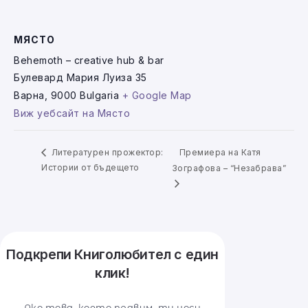
МЯСТО
Behemoth – creative hub & bar
Булевард Мария Луиза 35
Варна
,
9000
Bulgaria
+ Google Map
Виж уебсайт на Място
Премиера на Катя
Литературен прожектор:
Истории от бъдещето
Зографова – “Незабрава”
Подкрепи Книголюбител с един
клик!
Ако това, което правим, ти носи