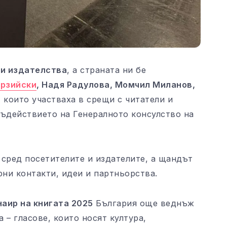
и издателства
, а страната ни бе
ерзийски
, Надя Радулова, Момчил Миланов,
, които участваха в срещи с читатели и
съдействието на Генералното консулство на
 сред посетителите и издателите, а щандът
рни контакти, идеи и партньорства.
аир на книгата 2025
България още веднъж
а – гласове, които носят култура,