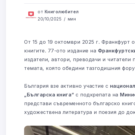
от
Книголюбител
20/10/2025
мин
От 15 до 19 октомври 2025 г. Франкфурт 
книгите. 77-ото издание на
Франкфуртски
издатели, автори, преводачи и читатели 
темата, която обедини тазгодишния фору
България взе активно участие с
национа
„Българска книга“
с подкрепата на
Мини
представи съвременното българско книго
художествена литература и поезия до до