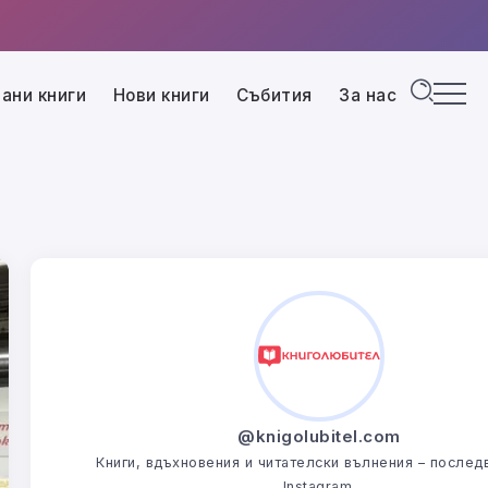
ани книги
Нови книги
Събития
За нас
@knigolubitel.com
Книги, вдъхновения и читателски вълнения – последв
Instagram.