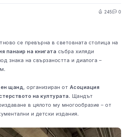
245
0
отново се превърна в световната столица на
я панаир на книгата
събра хиляди
под знака на свързаността и диалога –
м.
лен щанд
, организиран от
Асоциация
стерството на културата
. Щандът
издаване в цялото му многообразие – от
кументални и детски издания.