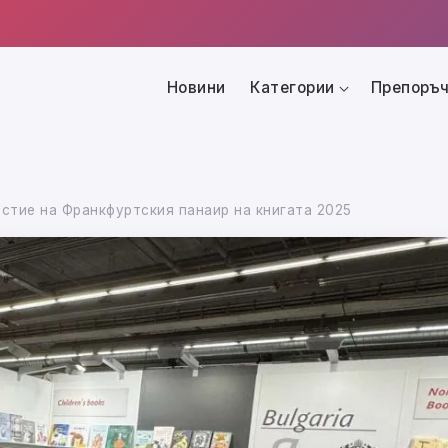
Новини
Категории
Препоръч
стие на Франкфуртския панаир на книгата 2025