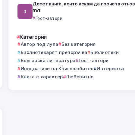
Десет книги, които искам да прочета отнов
път
Гост-автори
Категории
Автор под лупа
Без категория
Библиотекарят препоръчва
Библиотеки
Българска литература
Гост-автори
Инициативи на Книголюбител
Интервюта
Книга с характер
Любопитно