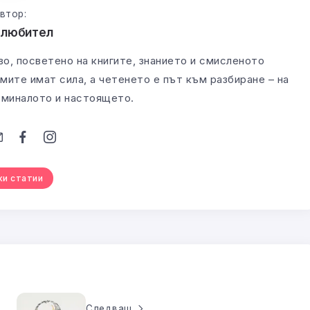
втор:
олюбител
во, посветено на книгите, знанието и смисленото
мите имат сила, а четенето е път към разбиране – на
а миналото и настоящето.
ки статии
Следващ