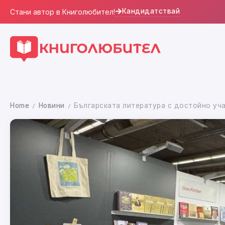
Кандидатствай
Стани автор в Книголюбител!
Home
Новини
Българската литература с достойно уча
/
/