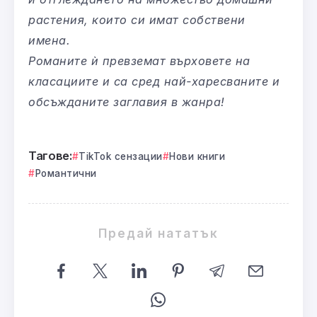
растения, които си имат собствени
имена.
Романите ѝ превземат върховете на
класациите и са сред най-харесваните и
обсъжданите заглавия в жанра!
Тагове:
TikTok сензации
Нови книги
Романтични
Предай нататък