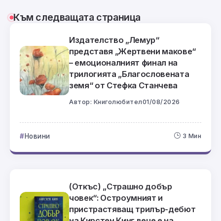
Към следващата страница
Издателство „Лемур“
представя „Жертвени макове“
– емоционалният финал на
трилогията „Благословената
земя“ от Стефка Станчева
Автор:
Книголюбител
01/08/2026
Новини
3 Мин
(Откъс) „Страшно добър
човек“: Остроумният и
пристрастяващ трилър-дебют
на Кирстен Кинг вече е на