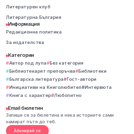
Литературен клуб
Литературна България
Информация
Редакционна политика
За издателства
Категории
Автор под лупа
Без категория
Библиотекарят препоръчва
Библиотеки
Българска литература
Гост-автори
Инициативи на Книголюбител
Интервюта
Книга с характер
Любопитно
Email бюлетин
Запиши се за бюлетина и нека историите сами
намират пътя до теб.
Абонирай се