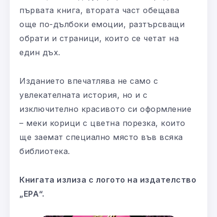
първата книга, втората част обещава
още по-дълбоки емоции, разтърсващи
обрати и страници, които се четат на
един дъх.
Изданието впечатлява не само с
увлекателната история, но и с
изключително красивото си оформление
– меки корици с цветна порезка, които
ще заемат специално място във всяка
библиотека.
Книгата излиза с логото на издателство
„ЕРА“.