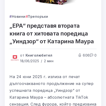
Новини
Препоръки
„ЕРА“ представя втората
книга от хитовата поредица
„Уиндзор“ от Катарина Маура
от
Книголюбител
606
0
18/06/2025
2 мин
На 24 юни 2025 г. излиза от печат
дългоочакваното продължение на супер
успешната поредица „Уиндзор“ от
Катарина Маура – абсолютната TikTok
сензация. След фурора, който предизвика