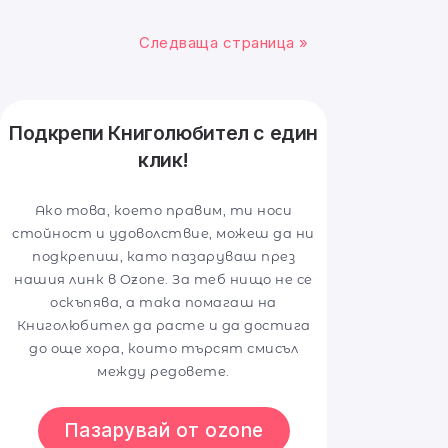
Следваща страница »
Подкрепи Книголюбител с един
клик!
Ако това, което правим, ти носи
стойност и удоволствие, можеш да ни
подкрепиш, като пазаруваш през
нашия линк в Ozone. За теб нищо не се
оскъпява, а така помагаш на
Книголюбител да расте и да достига
до още хора, които търсят смисъл
между редовете.
Пазарувай от ozone