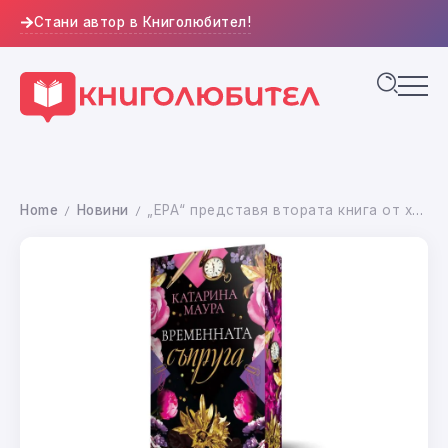
Стани автор в Книголюбител!
Home
Новини
„ЕРА“ представя втората книга от хитовата поредица „Уиндзор“ от Катарина Маура
/
/