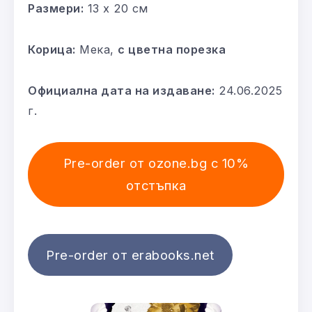
Размери:
13 x 20 см
Корица:
Мека,
с цветна порезка
Официална дата на издаване:
24.06.2025
г.
Pre-order от ozone.bg с 10%
отстъпка
Pre-order от erabooks.net