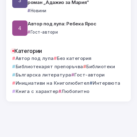
роман „Адажио за Мария“
Новини
Автор под лупа: Ребека Ярос
Гост-автори
Категории
Автор под лупа
Без категория
Библиотекарят препоръчва
Библиотеки
Българска литература
Гост-автори
Инициативи на Книголюбител
Интервюта
Книга с характер
Любопитно