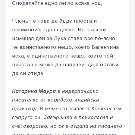
Споделяйте едно легло всяка нощ.
Планът е това да бъде проста и
взаимноизгодна сделка. Но с всеки
изминал ден за Лука става все по-ясно,
че единственото нещо, което Валентина
иска, е единственото нещо, което той
никога не може да направи: да я остави
да си отиде.
Катарина Маура
е нидерландска
писателка от карибско-индийски
произход. В момента живее в Хонконг със
съпруга си. Завършила е психология и
счетоводство, но се е отдала на писането
и отглеждането на множество домашни