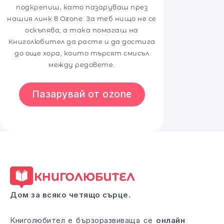
подкрепиш, като пазаруваш през
нашия линк в Ozone. За теб нищо не се
оскъпява, а така помагаш на
Книголюбител да расте и да достига
до още хора, които търсят смисъл
между редовете.
Пазарувай от ozone
Дом за всяко четящо сърце.
Книголюбител е бързоразвиваща се
онлайн