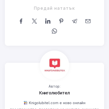
Предай нататък
Автор:
Книголюбител
Knigolubitel.com е ново онлайн