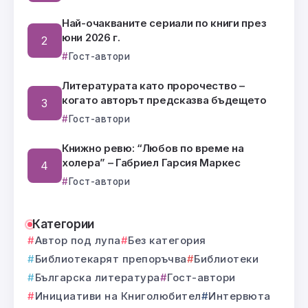
Най-очакваните сериали по книги през
юни 2026 г.
Гост-автори
Литературата като пророчество –
когато авторът предсказва бъдещето
Гост-автори
Книжно ревю: “Любов по време на
холера” – Габриел Гарсия Маркес
Гост-автори
Категории
Автор под лупа
Без категория
Библиотекарят препоръчва
Библиотеки
Българска литература
Гост-автори
Инициативи на Книголюбител
Интервюта