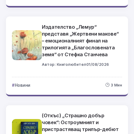
Издателство „Лемур“
представя „Жертвени макове“
– емоционалният финал на
трилогията „Благословената
земя“ от Стефка Станчева
Автор:
Книголюбител
01/08/2026
Новини
3 Мин
(Откъс) „Страшно добър
човек“: Остроумният и
пристрастяващ трилър-дебют