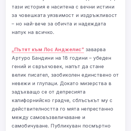
тази история е наситена с вечни истини
за човешката уязвимост и издръжливост
– но най-вече за обичта и надеждата
напук на всичко.
„Пътят към Лос Анджелис”
заварва
Артуро Бандини на 18 години – убеден
гений и свръхчовек, напът да стане
велик писател, заобиколен единствено от
невежи и глупаци. Докато мизерства в
задъхващо се от депресията
калифорнийско градче, сблъсъкът му с
действителността го мята непрестанно
между самовъзвеличаване и
самобичуване. Публикуван посмъртно