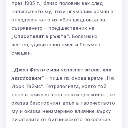
през 1985 г., близо половин век след
написването му, този неумолим роман е
определян като изгубен шедьовър за
съзряването – предшественик на
„
Спасителят в ръжта”
. Болезнено
честен, удивително смел и безумно
смешен.
„Джон Фанти е или непознат за вас, или
незабравим”
– пише по онова време „Ню
Йорк Таймс”. Тетралогията, която той
тъне в неизвестност почти цял живот, се
оказва безспорният връх в творчеството
му и оказва неизмеримо влияние върху
писателите от битническото поколение.