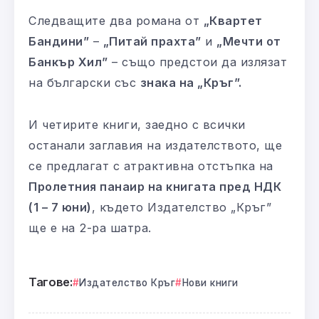
Следващите два романа от
„Квартет
Бандини”
–
„Питай прахта”
и
„Мечти от
Банкър Хил”
– също предстои да излязат
на български със
знака на „Кръг”.
И четирите книги, заедно с всички
останали заглавия на издателството, ще
се предлагат с атрактивна отстъпка на
Пролетния панаир на книгата пред НДК
(1 – 7 юни)
, където Издателство „Кръг”
ще е на 2-ра шатра.
Тагове:
Издателство Кръг
Нови книги