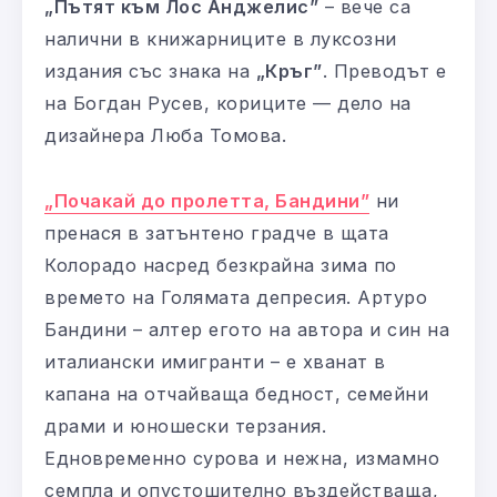
„Пътят към Лос Анджелис”
– вече са
налични в книжарниците в луксозни
издания със знака на
„Кръг”
. Преводът е
на Богдан Русев, кориците — дело на
дизайнера Люба Томова.
„Почакай до пролетта, Бандини”
ни
пренася в затънтено градче в щата
Колорадо насред безкрайна зима по
времето на Голямата депресия. Артуро
Бандини – алтер егото на автора и син на
италиански имигранти – е хванат в
капана на отчайваща бедност, семейни
драми и юношески терзания.
Едновременно сурова и нежна, измамно
семпла и опустошително въздействаща,