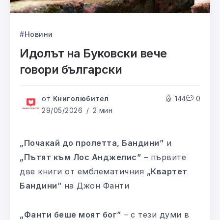
Новини
Идолът на Буковски вече
говори български
от
Книголюбител
144
0
29/05/2026
2 мин
„Почакай до пролетта, Бандини”
и
„Пътят към Лос Анджелис”
– първите
две книги от емблематичния
„Квартет
Бандини”
на Джон Фанти
„Фанти беше моят бог”
– с тези думи в