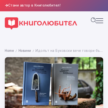
Стани автор в Книголюбител!
Home
Новини
Идолът на Буковски вече говори български
/
/