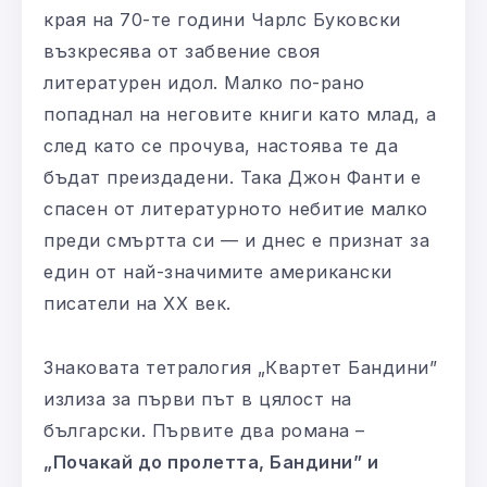
края на 70-те години Чарлс Буковски
възкресява от забвение своя
литературен идол. Малко по-рано
попаднал на неговите книги като млад, а
след като се прочува, настоява те да
бъдат преиздадени. Така Джон Фанти е
спасен от литературното небитие малко
преди смъртта си — и днес е признат за
един от най-значимите американски
писатели на XX век.
Знаковата тетралогия „Квартет Бандини”
излиза за първи път в цялост на
български. Първите два романа –
„Почакай до пролетта, Бандини” и