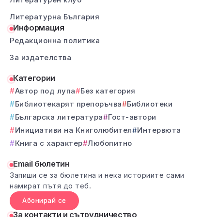
Литературна България
Информация
Редакционна политика
За издателства
Категории
Автор под лупа
Без категория
Библиотекарят препоръчва
Библиотеки
Българска литература
Гост-автори
Инициативи на Книголюбител
Интервюта
Книга с характер
Любопитно
Email бюлетин
Запиши се за бюлетина и нека историите сами
намират пътя до теб.
Абонирай се
За контакти и сътрудничество