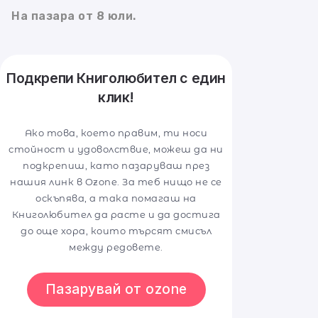
На пазара от 8 юли.
Подкрепи Книголюбител с един
клик!
Ако това, което правим, ти носи
стойност и удоволствие, можеш да ни
подкрепиш, като пазаруваш през
нашия линк в Ozone. За теб нищо не се
оскъпява, а така помагаш на
Книголюбител да расте и да достига
до още хора, които търсят смисъл
между редовете.
Пазарувай от ozone