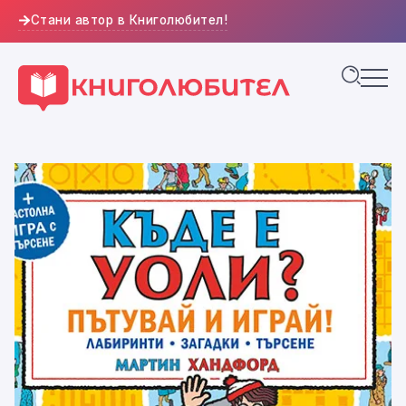
Стани автор в Книголюбител!