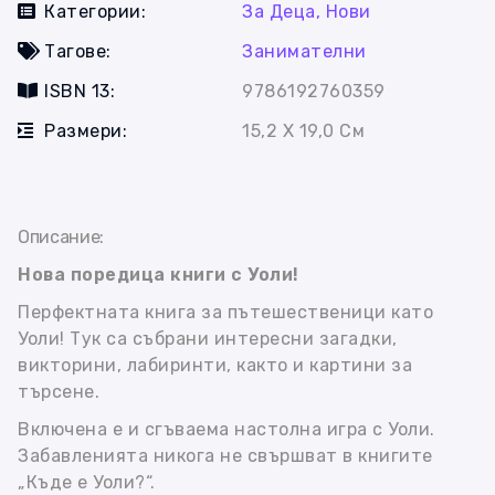
Категории:
За Деца,
Нови
Тагове:
Занимателни
ISBN 13:
9786192760359
Размери:
15,2 Х 19,0 См
Описание:
Нова поредица книги с Уоли!
Перфектната книга за пътешественици като
Уоли! Тук са събрани интересни загадки,
викторини, лабиринти, както и картини за
търсене.
Включена е и сгъваема настолна игра с Уоли.
Забавленията никога не свършват в книгите
„Къде е Уоли?“.