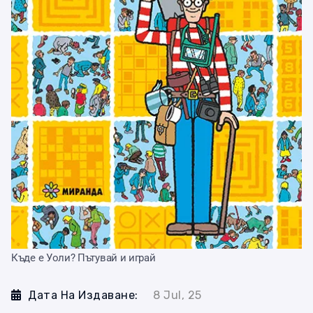
Къде е Уоли? Пътувай и играй
Дата На Издаване:
8 Jul, 25