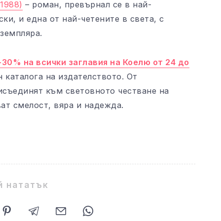
1988)
– роман, превърнал се в най-
ки, и една от най-четените в света, с
земпляра.
-30% на всички заглавия на Коелю от 24 до
н каталога на издателството. От
рисъединят към световното честване на
ат смелост, вяра и надежда.
й нататък