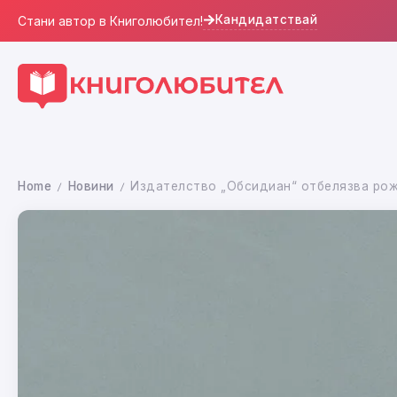
Кандидатствай
Стани автор в Книголюбител!
Home
Новини
Издателство „Обсидиан“ отбелязва рож
/
/