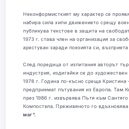
Неконформисткият му характер се проявяв
набира сила хипи движението срещу воен
публикува текстове в защита на свободат
1973 г. става член на организация за сво
арестуван заради поезията си, възприета
След поредица от изпитания авторът тър
индустрия, издигайки се до художествен 
1978 г. Година по-късно среща Кристина 
предприемат пътувания из Европа. Там К
през 1986 г. извървява Пътя към Сантяго
Компостела. Преживяното го вдъхновява
маг“.