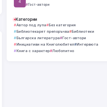
Гост-автори
Категории
Автор под лупа
Без категория
Библиотекарят препоръчва
Библиотеки
Българска литература
Гост-автори
Инициативи на Книголюбител
Интервюта
Книга с характер
Любопитно