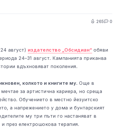
265
0
24 август)
издателство „Обсидиан“
обяви
ериода 24–31 август. Кампанията приканва
стории вдъхновяват поколения.
кновен, колкото и книгите му.
Още в
мечтае за артистична кариера, но среща
ейство. Обучението в местно йезуитско
то, а напрежението у дома и бунтарският
одителите му три пъти го настаняват в
 и през електрошокова терапия.