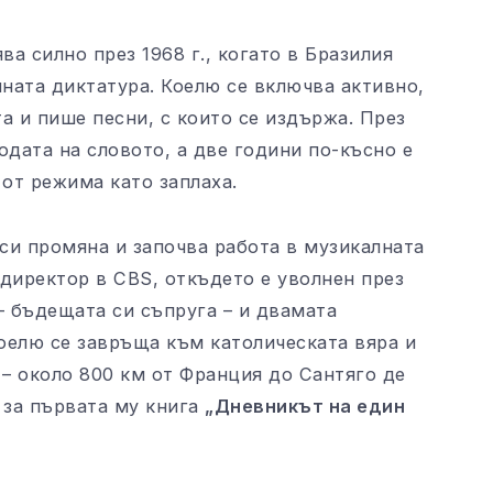
а силно през 1968 г., когато в Бразилия
ната диктатура. Коелю се включва активно,
а и пише песни, с които се издържа. През
бодата на словото, а две години по-късно е
 от режима като заплаха.
си промяна и започва работа в музикалната
директор в CBS, откъдето е уволнен през
– бъдещата си съпруга – и двамата
оелю се завръща към католическата вяра и
 – около 800 км от Франция до Сантяго де
 за първата му книга
„Дневникът на един