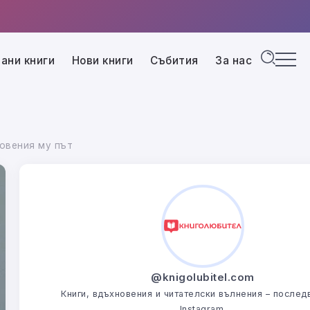
ани книги
Нови книги
Събития
За нас
овения му път
@knigolubitel.com
Книги, вдъхновения и читателски вълнения – последв
Instagram.