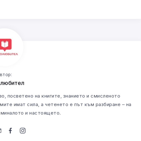
втор:
олюбител
во, посветено на книгите, знанието и смисленото
мите имат сила, а четенето е път към разбиране – на
а миналото и настоящето.