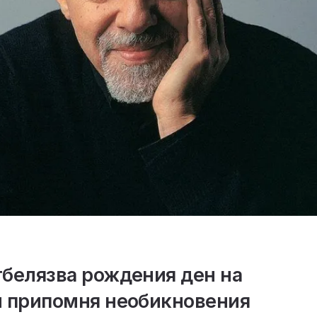
тбелязва рождения ден на
и припомня необикновения