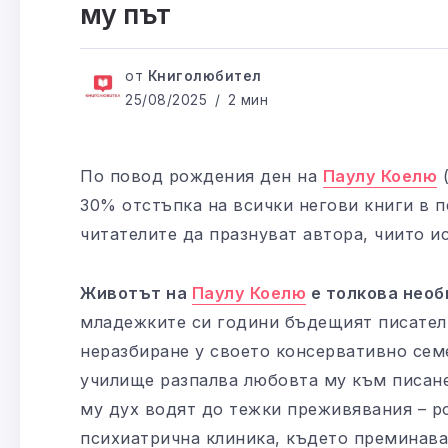
му път
от
Книголюбител
25/08/2025
2 мин
По повод рождения ден на
Паулу Коелю
(
30% отстъпка на всички негови книги в п
читателите да празнуват автора, чиито и
Животът на
Паулу Коелю
е толкова необи
младежките си години бъдещият писател 
неразбиране у своето консервативно сем
училище разпалва любовта му към писане
му дух водят до тежки преживявания – р
психиатрична клиника, където преминава