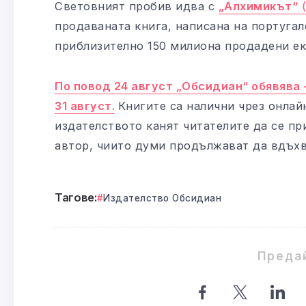
Световният пробив идва с
„Алхимикът“
(
продаваната книга, написана на португалс
приблизително 150 милиона продадени ек
По повод 24 август „Обсидиан“ обявява 
31 август.
Книгите са налични чрез онлай
издателството канят читателите да се п
автор, чиито думи продължават да вдъхв
Тагове:
Издателство Обсидиан
Преда