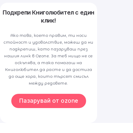
Подкрепи Книголюбител с един
клик!
Ако това, което правим, ти носи
стойност и удоволствие, можеш да ни
подкрепиш, като пазаруваш през
нашия линк в Ozone. За теб нищо не се
оскъпява, а така помагаш на
Книголюбител да расте и да достига
до още хора, които търсят смисъл
между редовете.
Пазарувай от ozone