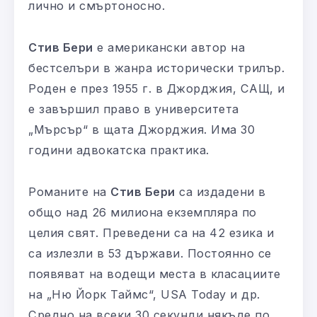
лично и смъртоносно.
Стив Бери
е американски автор на
бестселъри в жанра исторически трилър.
Роден е през 1955 г. в Джорджия, САЩ, и
е завършил право в университета
„Мърсър“ в щата Джорджия. Има 30
години адвокатска практика.
Романите на
Стив Бери
са издадени в
общо над 26 милиона екземпляра по
целия свят. Преведени са на 42 езика и
са излезли в 53 държави. Постоянно се
появяват на водещи места в класациите
на „Ню Йорк Таймс“, USA Today и др.
Средно на всеки 30 секунди някъде по