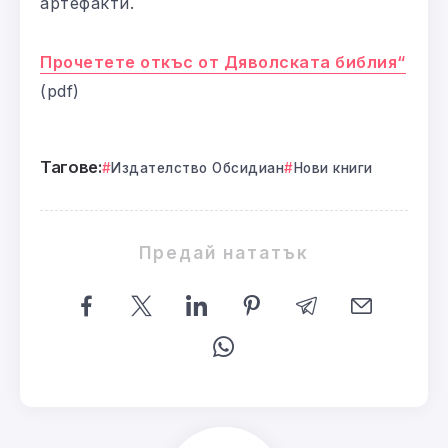
артефакти.
Прочетете откъс от Дяволската библия“
(pdf)
Тагове:
Издателство Обсидиан
Нови книги
Предай нататък