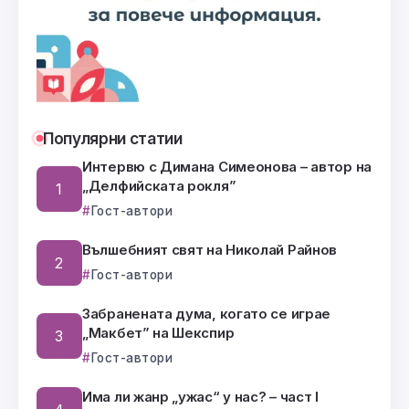
Популярни статии
Интервю с Димана Симеонова – автор на
„Делфийската рокля”
Гост-автори
Вълшебният свят на Николай Райнов
Гост-автори
Забранената дума, когато се играе
„Макбет” на Шекспир
Гост-автори
Има ли жанр „ужас“ у нас? – част I