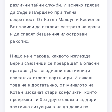
различни тайни служби. И всичко трябва
да бъде извършено при пълна
секретност. От Котън Малоун и Касиопея
Вит зависи да открият сестрата на краля
и да спасят безценния илюстрован
ръкопис.
Нищо не е такова, каквото изглежда.
Верни съюзници се превръщат в опасни
врагове. Дългогодишни противници
изведнъж стават партньори. И сякаш
това не е достатъчно, от миналото на
Котън изскачат стари конфликти, които
превръщат и без друго сложната, дори
хаотична ситуация в нещо далеч по-