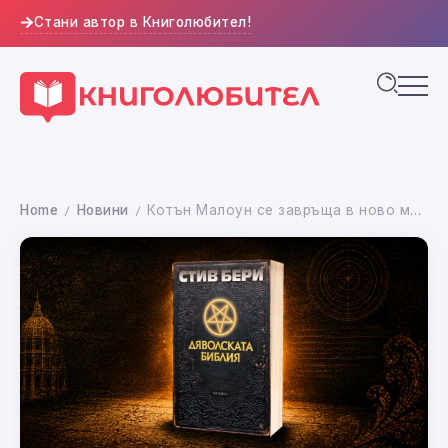
Стани автор в Книголюбител!
Home
Новини
Котън Малоун се завръща в ново международно приключение с „Дяволската библия“ в центъра на заговора (откъс)
/
/