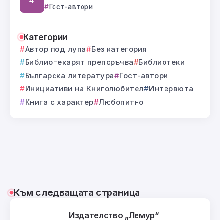
Гост-автори
Категории
Автор под лупа
Без категория
Библиотекарят препоръчва
Библиотеки
Българска литература
Гост-автори
Инициативи на Книголюбител
Интервюта
Книга с характер
Любопитно
Към следващата страница
Издателство „Лемур“