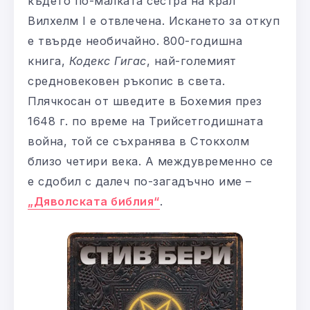
където по-малката сестра на крал
Вилхелм I е отвлечена. Искането за откуп
е твърде необичайно. 800-годишна
книга,
Кодекс Гигас
, най-големият
средновековен ръкопис в света.
Плячкосан от шведите в Бохемия през
1648 г. по време на Трийсетгодишната
война, той се съхранява в Стокхолм
близо четири века. А междувременно се
е сдобил с далеч по-загадъчно име –
„Дяволската библия“
.