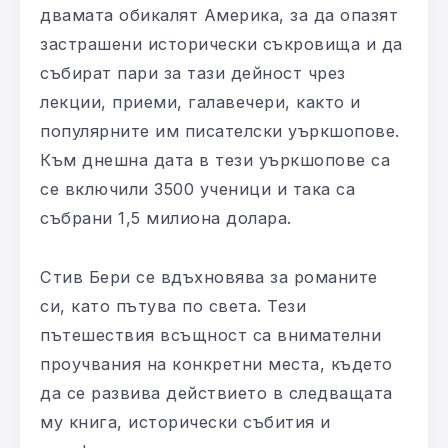
двамата обикалят Америка, за да опазят
застрашени исторически съкровища и да
събират пари за тази дейност чрез
лекции, приеми, галавечери, както и
популярните им писателски уъркшопове.
Към днешна дата в тези уъркшопове са
се включили 3500 ученици и така са
събрани 1,5 милиона долара.
Стив Бери се вдъхновява за романите
си, като пътува по света. Тези
пътешествия всъщност са внимателни
проучвания на конкретни места, където
да се развива действието в следващата
му книга, исторически събития и