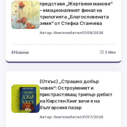
представя „Жертвени макове“
– емоционалният финал на
трилогията „Благословената
земя“ от Стефка Станчева
Автор:
Книголюбител
01/08/2026
Новини
3 Мин
(Откъс) „Страшно добър
човек“: Остроумният и
пристрастяващ трилър-дебют
на Кирстен Кинг вече е на
българския пазар
Автор:
Книголюбител
31/07/2026