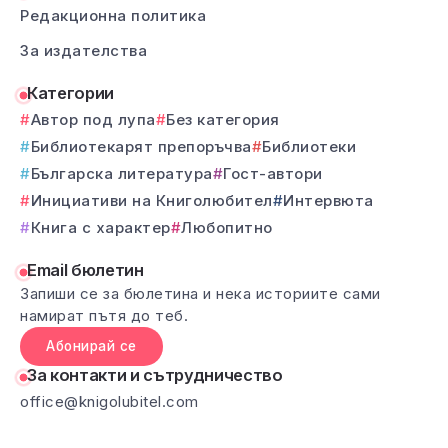
Редакционна политика
За издателства
Категории
Автор под лупа
Без категория
Библиотекарят препоръчва
Библиотеки
Българска литература
Гост-автори
Инициативи на Книголюбител
Интервюта
Книга с характер
Любопитно
Email бюлетин
Запиши се за бюлетина и нека историите сами
намират пътя до теб.
Абонирай се
За контакти и сътрудничество
office@knigolubitel.com