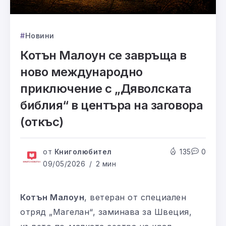
Новини
Котън Малоун се завръща в
ново международно
приключение с „Дяволската
библия“ в центъра на заговора
(откъс)
от
Книголюбител
135
0
09/05/2026
2 мин
Котън Малоун
, ветеран от специален
отряд „Магелан“, заминава за Швеция,