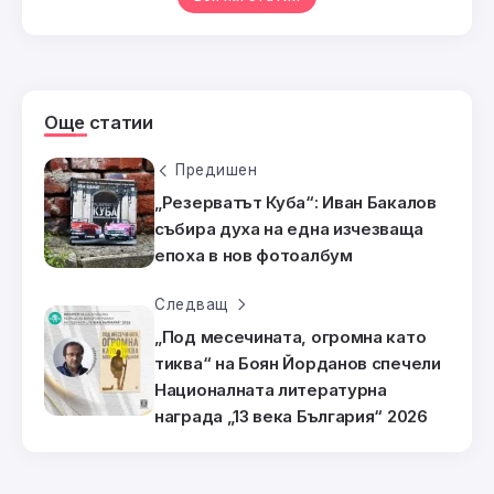
Още статии
Предишен
„Резерватът Куба“: Иван Бакалов
събира духа на една изчезваща
епоха в нов фотоалбум
Следващ
„Под месечината, огромна като
тиква“ на Боян Йорданов спечели
Националната литературна
награда „13 века България“ 2026