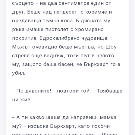
сърцето – на два сантиметра един от
друг. Беше над петдесет, с коремче и
оредяваща тъмна коса. В дясната му
ръка имаше пистолет с хромирано
покритие. Едрокалибрено чудовище.
Мъжът очевидно беше мъртъв, но Шоу
стреля още веднъж, този път в челото
му, защото беше бесен, че Бъркхарт го е
убил.
– По дяволите! – повтори той. – Трябваше
ни жив.
– А ти какво щеше да направиш, мамка
му? – изсъска Бъркхарт, като посочи
оръжието в ръката на мъртвия. – Щеше