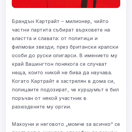
Брандън Картрайт – милионер, чийто
частни партита събират върховете на
властта и славата: от политици и
филмови звезди, през британски кралски
особи до руски олигарси. В имението му
край Вашингтон понякога се случват
неща, които никой не бива да научава.
Когато Картрайт е застрелян в дома си,
полицаите подозират, че куршумът е бил
поръчан от някой участник в
разюздените му оргии.
Махоуни и неговото „момче за всичко“ се