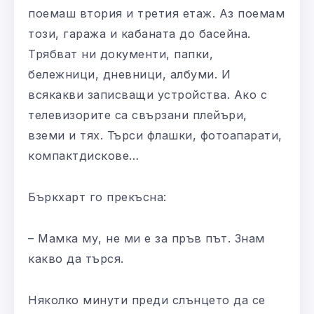
поемаш втория и третия етаж. Аз поемам
този, гаража и кабаната до басейна.
Трябват ни документи, папки,
бележници, дневници, албуми. И
всякакви записващи устройства. Ако с
телевизорите са свързани плейъри,
вземи и тях. Търси флашки, фотоапарати,
компактдискове…
Бъркхарт го прекъсна:
– Мамка му, не ми е за пръв път. Знам
какво да търся.
Няколко минути преди слънцето да се