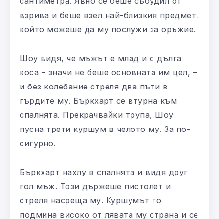
сантиметра. Явно се беше събудил от
взрива и беше взел най-близкия предмет,
който можеше да му послужи за оръжие.
Шоу видя, че мъжът е млад и с дълга
коса – значи не беше основната им цел, –
и без колебание стреля два пъти в
гърдите му. Бъркхарт се втурна към
спалнята. Прекрачвайки трупа, Шоу
пусна трети куршум в челото му. За по-
сигурно.
Бъркхарт нахлу в спалнята и видя друг
гол мъж. Този държеше пистолет и
стреля насреща му. Куршумът го
подмина високо от лявата му страна и се