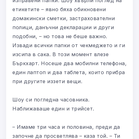
изправени папки. Шоу хвърли поглед на
етикетите – явно бяха обикновени
домакински сметки, застрахователни
полици, данъчни декларации и други
подобни, – но това не беше важно.
Извади всички папки от чекмеджето и ги
изсипа в сака. В този момент влезе
Бъркхарт. Носеше два мобилни телефона,
един лаптоп и два таблета, които прибра
при другите иззети вещи.
Шоу си погледна часовника.
Наближаваше един и трийсет.
– Имаме три часа и половина, преди да
започне да просветлява – каза той. – Ти