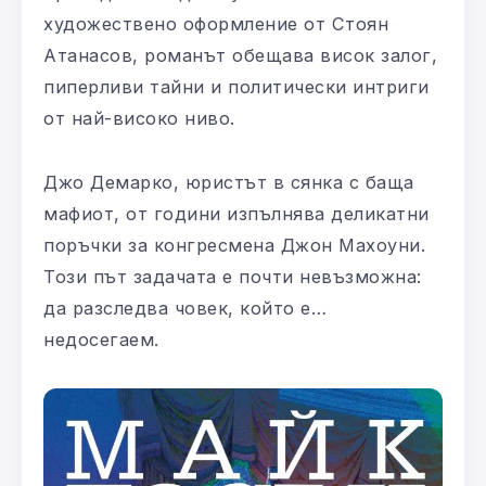
художествено оформление от Стоян
Атанасов, романът обещава висок залог,
пиперливи тайни и политически интриги
от най-високо ниво.
Джо Демарко, юристът в сянка с баща
мафиот, от години изпълнява деликатни
поръчки за конгресмена Джон Махоуни.
Този път задачата е почти невъзможна:
да разследва човек, който е…
недосегаем.