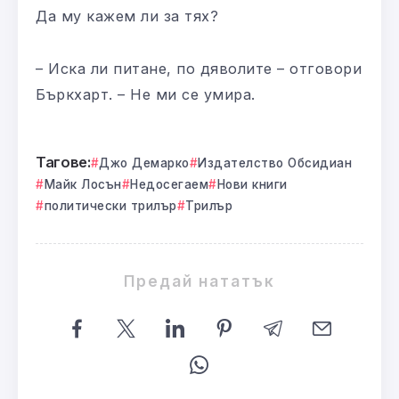
Да му кажем ли за тях?
– Иска ли питане, по дяволите – отговори
Бъркхарт. – Не ми се умира.
Тагове:
Джо Демарко
Издателство Обсидиан
Майк Лосън
Недосегаем
Нови книги
политически трилър
Трилър
Предай нататък