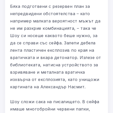
Бяха подготвени с резервен план за
непредвидени обстоятелства – като
например малката вероятност мъжът да
не им разкрие комбинацията, – така че
Шоу си носеше каквото беше нужно, за
да се справи със сейфа. Залепи дебела
лента пластичен експлозив по края на
вратичката и вкара детонатор. Излезе от
библиотеката, натисна устройството за
взривяване и металната вратичка
изхвърча от експлозията, като унищожи
картината на Александър Насмит.
Шоу сложи сака на писалището. В сейфа
имаше многобройни червени папки,