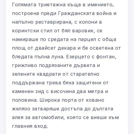
Голямата триетажна къща в имението,
построена преди Гражданската война и
напълно реставрирана, с колони в
коринтски стил от бял варовик, се
намираше по средата на парцел с обща
площ от двайсет декара и бе осветена от
бледата пълна луна. Езерцето с фонтан,
грижливо подрязаните дървета и
зелените квадрати от старателно
поддържана трева бяха защитени от
каменен зид с височина два метра и
половина. Широка порта от ковано
желязо затваряше достъпа до дългата
алея за автомобили, която се виеше към
главния вход.