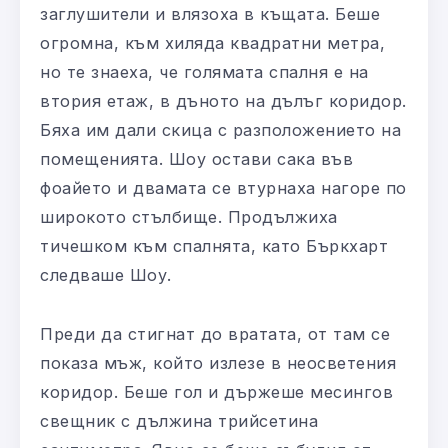
заглушители и влязоха в къщата. Беше
огромна, към хиляда квадратни метра,
но те знаеха, че голямата спалня е на
втория етаж, в дъното на дълъг коридор.
Бяха им дали скица с разположението на
помещенията. Шоу остави сака във
фоайето и двамата се втурнаха нагоре по
широкото стълбище. Продължиха
тичешком към спалнята, като Бъркхарт
следваше Шоу.
Преди да стигнат до вратата, от там се
показа мъж, който излезе в неосветения
коридор. Беше гол и държеше месингов
свещник с дължина трийсетина