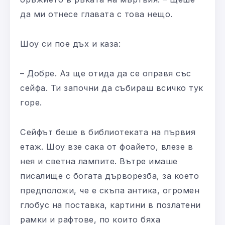
да ми отнесе главата с това нещо.
Шоу си пое дъх и каза:
– Добре. Аз ще отида да се оправя със
сейфа. Ти започни да събираш всичко тук
горе.
Сейфът беше в библиотеката на първия
етаж. Шоу взе сака от фоайето, влезе в
нея и светна лампите. Вътре имаше
писалище с богата дърворезба, за което
предположи, че е скъпа антика, огромен
глобус на поставка, картини в позлатени
рамки и рафтове, по които бяха