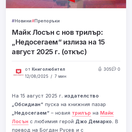
Новини
Препоръки
Майк Лосън с нов трилър:
„Недосегаем“ излиза на 15
август 2025 г. (откъс)
от
Книголюбител
305
0
12/08/2025
7 мин
На 15 август 2025 г.
издателство
„Обсидиан“
пуска на книжния пазар
„Недосегаем“
– новия
трилър
на
Майк
Лосън
с любимия герой
Джо Демарко
. В
превод на Богдан Русев и с