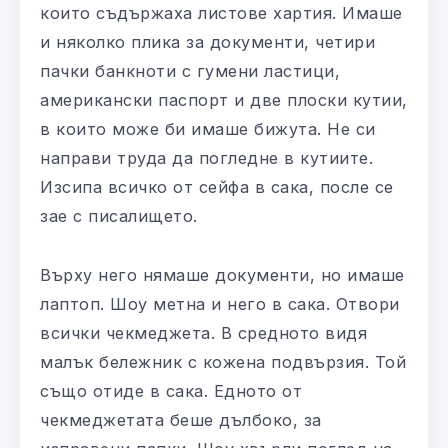
които съдържаха листове хартия. Имаше
и няколко плика за документи, четири
пачки банкноти с гумени ластици,
американски паспорт и две плоски кутии,
в които може би имаше бижута. Не си
направи труда да погледне в кутиите.
Изсипа всичко от сейфа в сака, после се
зае с писалището.
Върху него нямаше документи, но имаше
лаптоп. Шоу метна и него в сака. Отвори
всички чекмеджета. В средното видя
малък бележник с кожена подвързия. Той
също отиде в сака. Едното от
чекмеджетата беше дълбоко, за