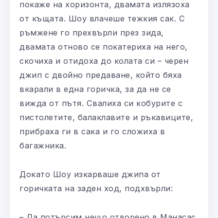
покаже на хоризонта, двамата излязоха
от къщата. Шоу влачеше тежкия сак. С
ръмжене го прехвърли през зида,
двамата отново се покатериха на него,
скочиха и отидоха до колата си – черен
джип с двойно предаване, който бяха
вкарали в една горичка, за да не се
вижда от пътя. Свалиха си кобурите с
пистолетите, балаклавите и ръкавиците,
прибраха ги в сака и го сложиха в
багажника.
Докато Шоу изкарваше джипа от
горичката на заден ход, подхвърли:
– Да потърсим нещо отворено в Манасас