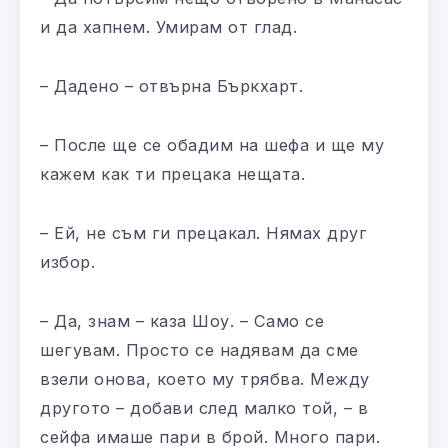
и да хапнем. Умирам от глад.
– Дадено – отвърна Бъркхарт.
– После ще се обадим на шефа и ще му
кажем как ти прецака нещата.
– Ей, не съм ги прецакал. Нямах друг
избор.
– Да, знам – каза Шоу. – Само се
шегувам. Просто се надявам да сме
взели онова, което му трябва. Между
другото – добави след малко той, – в
сейфа имаше пари в брой. Много пари.