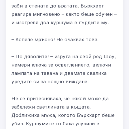
заби в стената до вратата. Бъркхарт
реагира мигновено – както беше обучен –
и изстреля два куршума в гърдите му.
– Копеле мръсно! Не очаквах това.
– По дяволите! – изруга на свой ред Шоу,
намери ключа за осветлението, включи
лампата на тавана и двамата свалиха
уредите си за нощно виждане.
Не се притесняваха, че някой може да
забележи светлината в къщата.
Доближиха мъжа, когото Бъркхарт беше
убил. Куршумите го бяха улучили в