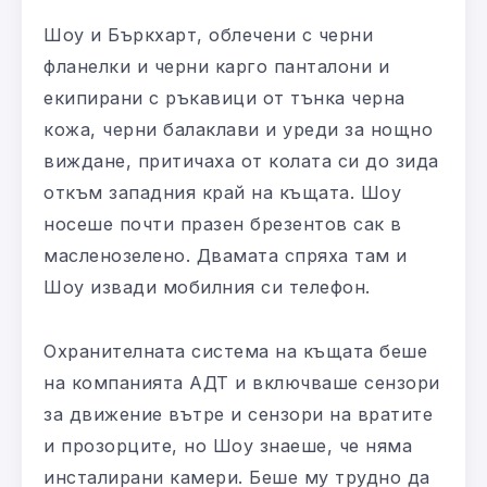
Шоу и Бъркхарт, облечени с черни
фланелки и черни карго панталони и
екипирани с ръкавици от тънка черна
кожа, черни балаклави и уреди за нощно
виждане, притичаха от колата си до зида
откъм западния край на къщата. Шоу
носеше почти празен брезентов сак в
масленозелено. Двамата спряха там и
Шоу извади мобилния си телефон.
Охранителната система на къщата беше
на компанията АДТ и включваше сензори
за движение вътре и сензори на вратите
и прозорците, но Шоу знаеше, че няма
инсталирани камери. Беше му трудно да