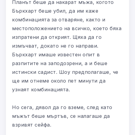
Планът беше да накарат мъжа, когото
Бъркхарт беше убил, да им каже
комбинацията за отваряне, както и
местоположението на всичко, което бяха
изпратени да открият. Щяха да го
измъчват, докато не го направи.
Бъркхарт имаше известен опит в
разпитите на заподозрени, а и беше
истински садист. Шоу предполагаше, че
ще им отнеме около пет минути да
узнаят комбинацията.
Но сега, дявол да го вземе, след като
мъжът беше мъртъв, се налагаше да
взривят сейфа.