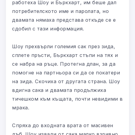
работеха Шоу и Бъркхарт, им беше дал
потребителското име и паролата, но
двамата нямаха представа откъде се е
сдобил с тази информация.
Шоу прехвърли големия сак през зида,
сплете пръсти, Бъркхарт стъпи на тях и
се набра на ръце. Протегна длан, за да
помогне на партньора си да се покатери
на зида. Скочиха от другата страна. Шоу
вдигна сака и двамата продължиха
тичешком към къщата, почти невидими в
мрака.
Спряха до входната врата от масивен
дъб. Шоу извади от сака малко взривно