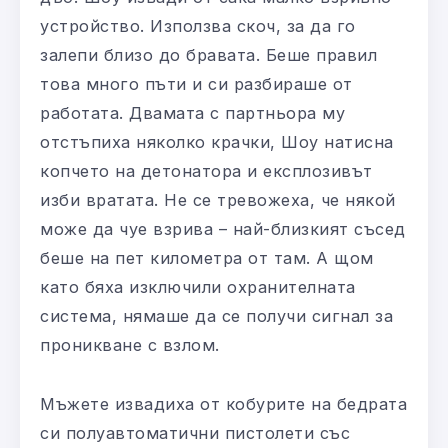
устройство. Използва скоч, за да го
залепи близо до бравата. Беше правил
това много пъти и си разбираше от
работата. Двамата с партньора му
отстъпиха няколко крачки, Шоу натисна
копчето на детонатора и експлозивът
изби вратата. Не се тревожеха, че някой
може да чуе взрива – най-близкият съсед
беше на пет километра от там. А щом
като бяха изключили охранителната
система, нямаше да се получи сигнал за
проникване с взлом.
Мъжете извадиха от кобурите на бедрата
си полуавтоматични пистолети със