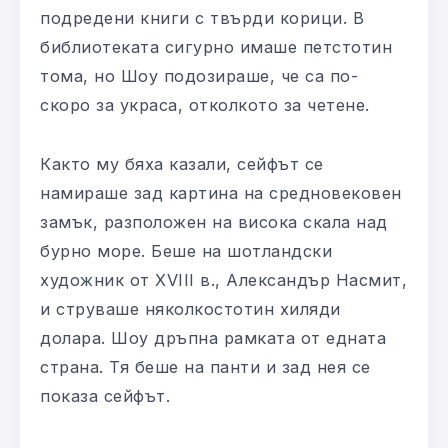
подредени книги с твърди корици. В
библиотеката сигурно имаше петстотин
тома, но Шоу подозираше, че са по-
скоро за украса, отколкото за четене.
Както му бяха казали, сейфът се
намираше зад картина на средновековен
замък, разположен на висока скала над
бурно море. Беше на шотландски
художник от XVIII в., Александър Насмит,
и струваше няколкостотин хиляди
долара. Шоу дръпна рамката от едната
страна. Тя беше на панти и зад нея се
показа сейфът.