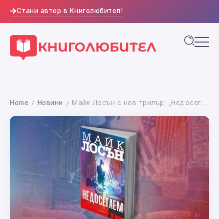
Стани автор в Книголюбител!
Home
Новини
Майк Лосън с нов трилър: „Недосегаем“ излиза на 15 август 2025 г. (откъс)
/
/