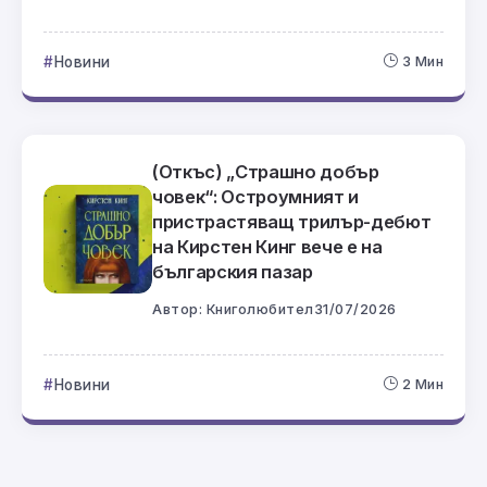
Новини
3 Мин
(Откъс) „Страшно добър
човек“: Остроумният и
пристрастяващ трилър-дебют
на Кирстен Кинг вече е на
българския пазар
Автор:
Книголюбител
31/07/2026
Новини
2 Мин