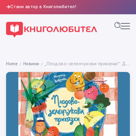
Стани автор в Книголюбител!
Home
Новини
„Плодово-зеленчукови приказки“: Дебютната книга на Мирена Добрева превръща градината в свят на чудеса
/
/