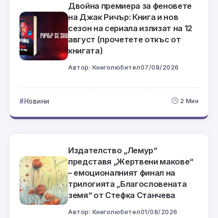
Двойна премиера за феновете
на Джак Ричър: Книга и нов
сезон на сериала излизат на 12
август (прочетете откъс от
книгата)
Автор:
Книголюбител
07/08/2026
Новини
2 Мин
Издателство „Лемур“
представя „Жертвени макове“
– емоционалният финал на
трилогията „Благословената
земя“ от Стефка Станчева
Автор:
Книголюбител
01/08/2026