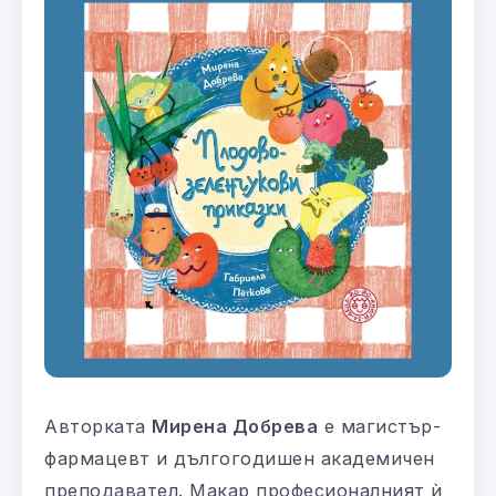
Авторката
Мирена Добрева
е магистър-
фармацевт и дългогодишен академичен
преподавател. Макар професионалният ѝ