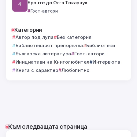
Бронте до Олга Токарчук
Гост-автори
Категории
Автор под лупа
Без категория
Библиотекарят препоръчва
Библиотеки
Българска литература
Гост-автори
Инициативи на Книголюбител
Интервюта
Книга с характер
Любопитно
Към следващата страница