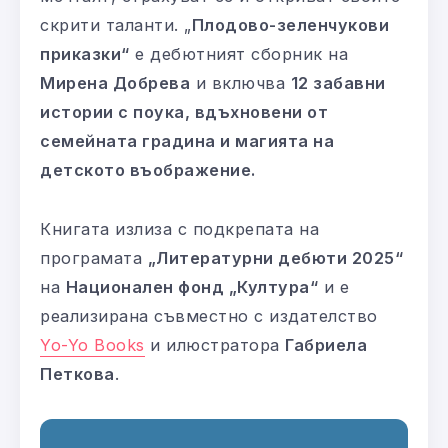
скрити таланти. „
Плодово-зеленчукови
приказки“
е дебютният сборник на
Мирена Добрева
и включва
12 забавни
истории с поука, вдъхновени от
семейната градина и магията на
детското въображение.
Книгата излиза с подкрепата на
програмата
„Литературни дебюти 2025“
на
Национален фонд „Култура“
и е
реализирана съвместно с издателство
Yo-Yo Books
и илюстратора
Габриела
Петкова
.