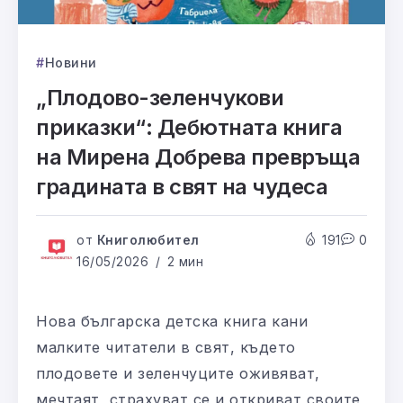
Новини
„Плодово-зеленчукови
приказки“: Дебютната книга
на Мирена Добрева превръща
градината в свят на чудеса
от
Книголюбител
191
0
16/05/2026
2 мин
Нова българска детска книга кани
малките читатели в свят, където
плодовете и зеленчуците оживяват,
мечтаят, страхуват се и откриват своите