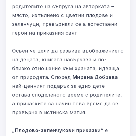
родителите на съпруга на авторката –
място, изпълнено с цветни плодове и
зеленчуци, превърнали се в естествени
герои на приказния свят.
Освен че цели да развива въображението
на децата, книгата насърчава и по-
близко отношение към храната, идваща
от природата. Според
Мирена Добрева
най-ценният подарък за едно дете
остава споделеното време с родителите,
а приказките са начин това време да се
превърне в истинска магия.
„Плодово-зеленчукови приказки“
е