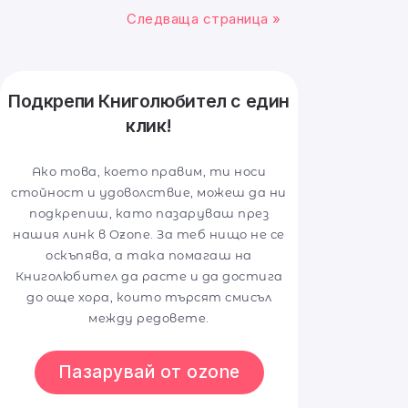
Следваща страница »
Подкрепи Книголюбител с един
клик!
Ако това, което правим, ти носи
стойност и удоволствие, можеш да ни
подкрепиш, като пазаруваш през
нашия линк в Ozone. За теб нищо не се
оскъпява, а така помагаш на
Книголюбител да расте и да достига
до още хора, които търсят смисъл
между редовете.
Пазарувай от ozone