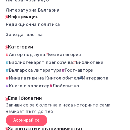
Литературна България
Информация
Редакционна политика
За издателства
Категории
Автор под лупа
Без категория
Библиотекарят препоръчва
Библиотеки
Българска литература
Гост-автори
Инициативи на Книголюбител
Интервюта
Книга с характер
Любопитно
Email бюлетин
Запиши се за бюлетина и нека историите сами
намират пътя до теб.
Абонирай се
За контакти и сътрудничество