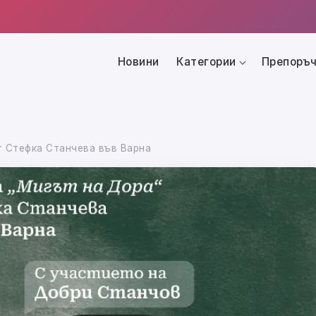
Новини
Категории
Препоръч
т Стефка Станчева във Варна