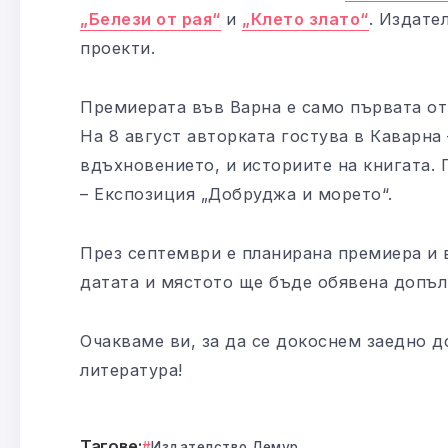
„Белези от рая“
и
„Клето злато“
. Издате
проекти.
Премиерата във Варна е само първата от
На 8 август авторката гостува в Каварна
вдъхновението, и историите на книгата.
– Експозиция „Добруджа и морето“.
През септември е планирана премиера и 
датата и мястото ще бъде обявена допъл
Очакваме ви, за да се докоснем заедно д
литература!
Тагове:
Издателство Лемур