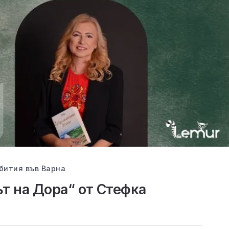
бития във Варна
т на Дора“ от Стефка