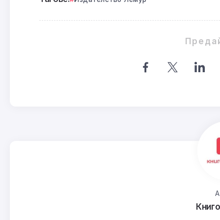
Преда
А
Книг