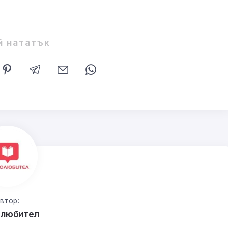
й нататък
втор:
олюбител