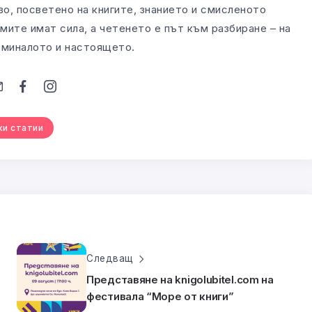
во, посветено на книгите, знанието и смисленото
мите имат сила, а четенето е път към разбиране – на
а миналото и настоящето.
ки статии
Следващ
Представяне на knigolubitel.com на
фестивала “Море от книги”