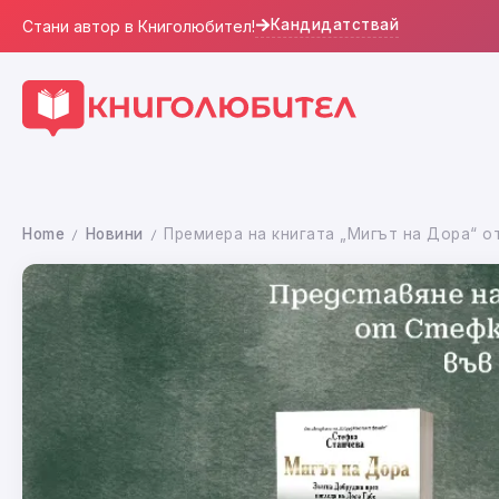
Кандидатствай
Стани автор в Книголюбител!
Home
Новини
Премиера на книгата „Мигът на Дора“ о
/
/