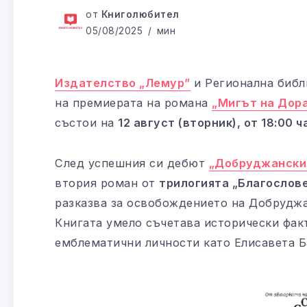
от
Книголюбител
05/08/2025
мин
Издателство „Лемур”
и Регионална библ
на премиерата на романа
„Мигът на Дор
състои на
12 август (вторник), от 18:00
След успешния си дебют
„Добруджански
втория роман от
трилогията „Благослов
разказва за освобождението на Добруджа 
Книгата умело съчетава исторически факт
емблематични личности като Елисавета Б