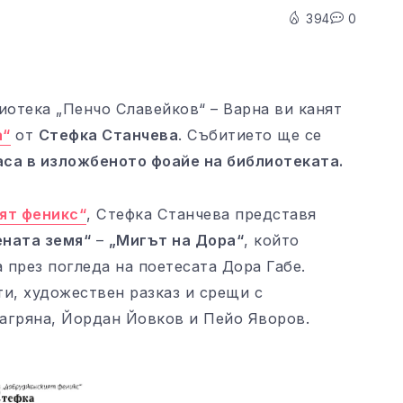
394
0
иотека „Пенчо Славейков“ – Варна ви канят
а“
от
Стефка Станчева
. Събитието ще се
 часа в изложбеното фоайе на библиотеката.
ят феникс“
, Стефка Станчева представя
ената земя“
–
„Мигът на Дора“
, който
през погледа на поетесата Дора Габе.
и, художествен разказ и срещи с
агряна, Йордан Йовков и Пейо Яворов.