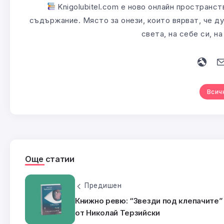
Knigolubitel.com е ново онлайн пространст
съдържание. Място за онези, които вярват, че ду
света, на себе си, н
Всич
Още статии
Предишен
Книжно ревю: “Звезди под клепачите”
от Николай Терзийски