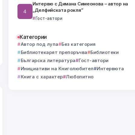
Интервю с Димана Симеонова – автор на
„Делфийската рокля”
Гост-автори
Категории
Автор под лупа
Без категория
Библиотекарят препоръчва
Библиотеки
Българска литература
Гост-автори
Инициативи на Книголюбител
Интервюта
Книга с характер
Любопитно