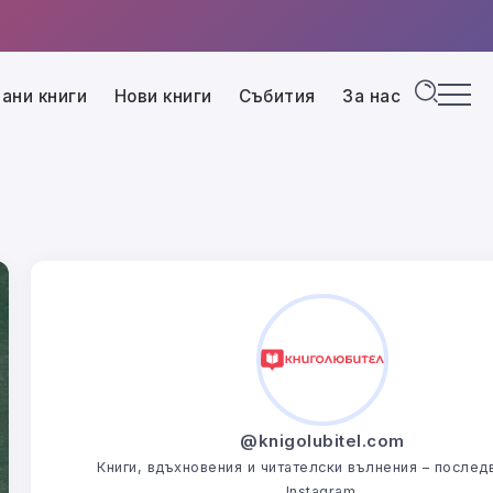
ани книги
Нови книги
Събития
За нас
@knigolubitel.com
Книги, вдъхновения и читателски вълнения – последв
Instagram.