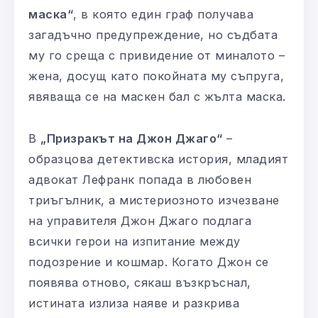
маска“
, в която един граф получава
загадъчно предупреждение, но съдбата
му го среща с привидение от миналото –
жена, досущ като покойната му съпруга,
явяваща се на маскен бал с жълта маска.
В
„Призракът на Джон Джаго“
–
образцова детективска история, младият
адвокат Лефранк попада в любовен
триъгълник, а мистериозното изчезване
на управителя Джон Джаго подлага
всички герои на изпитание между
подозрение и кошмар. Когато Джон се
появява отново, сякаш възкръснал,
истината излиза наяве и разкрива