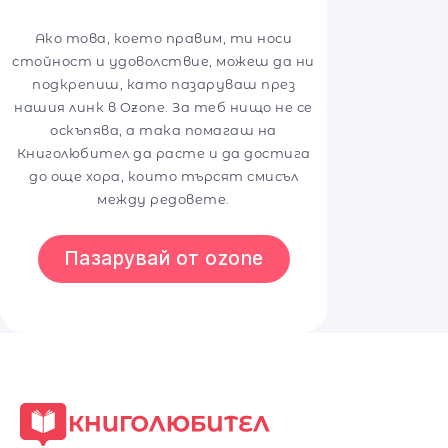
Ако това, което правим, ти носи
стойност и удоволствие, можеш да ни
подкрепиш, като пазаруваш през
нашия линк в Ozone. За теб нищо не се
оскъпява, а така помагаш на
Книголюбител да расте и да достига
до още хора, които търсят смисъл
между редовете.
Пазарувай от ozone