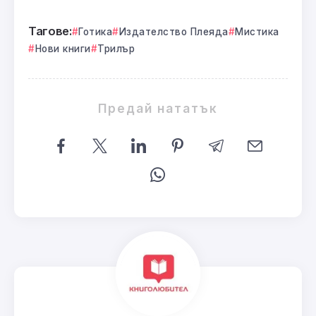
Тагове:
Готика
Издателство Плеяда
Мистика
Нови книги
Трилър
Предай нататък