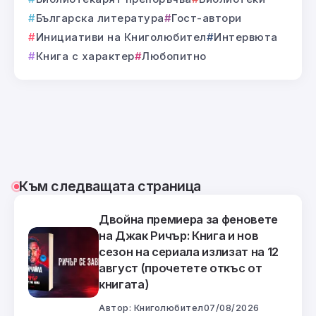
Българска литература
Гост-автори
Инициативи на Книголюбител
Интервюта
Книга с характер
Любопитно
Към следващата страница
Двойна премиера за феновете
на Джак Ричър: Книга и нов
сезон на сериала излизат на 12
август (прочетете откъс от
книгата)
Автор:
Книголюбител
07/08/2026