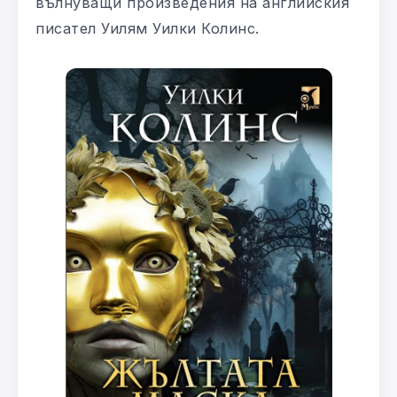
вълнуващи произведения на английския
писател Уилям Уилки Колинс.