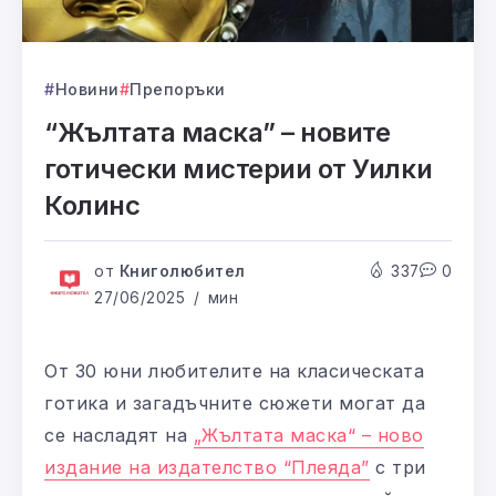
Новини
Препоръки
“Жълтата маска” – новите
готически мистерии от Уилки
Колинс
от
Книголюбител
337
0
27/06/2025
мин
От 30 юни любителите на класическата
готика и загадъчните сюжети могат да
се насладят на
„Жълтата маска“ – ново
издание на издателство “Плеяда”
с три