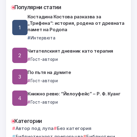
Популярни статии
Костадина Костова разказва за
„Трифена“: история, родена от древната
памет на Родопа
Интервюта
Читателският дневник като терапия
Гост-автори
По пътя на думите
Гост-автори
Книжно ревю: “Йелоуфейс” – Р. Ф. Куанг
Гост-автори
Категории
Автор под лупа
Без категория
Библиотекарят препоръчва
Библиотеки