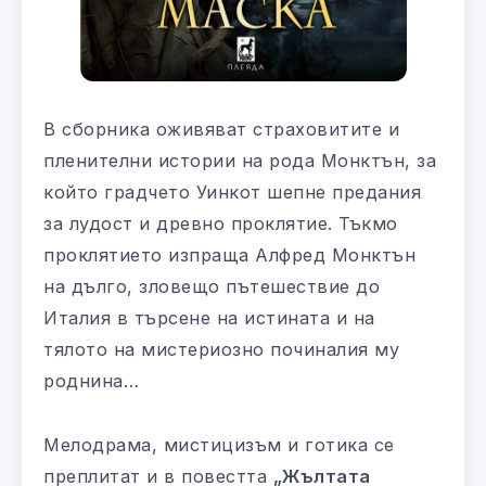
В сборника оживяват страховитите и
пленителни истории на рода Монктън, за
който градчето Уинкот шепне предания
за лудост и древно проклятие. Тъкмо
проклятието изпраща Алфред Монктън
на дълго, зловещо пътешествие до
Италия в търсене на истината и на
тялото на мистериозно починалия му
роднина…
Мелодрама, мистицизъм и готика се
преплитат и в повестта
„Жълтата