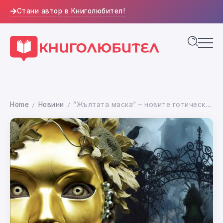
Стани автор в Книголюбител!
Home
Новини
“Жълтата маска” – новите готически мистерии от Уилки Колинс
/
/