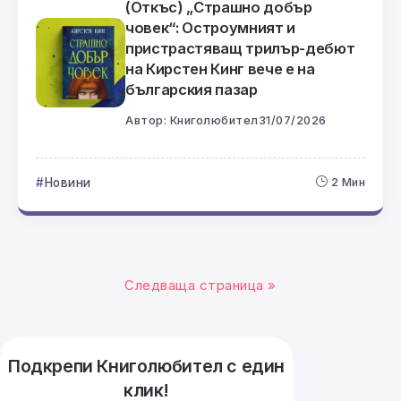
(Откъс) „Страшно добър
човек“: Остроумният и
пристрастяващ трилър-дебют
на Кирстен Кинг вече е на
българския пазар
Автор:
Книголюбител
31/07/2026
Новини
2 Мин
Следваща страница »
Подкрепи Книголюбител с един
клик!