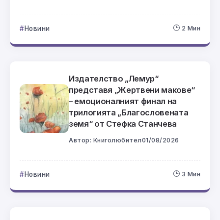
Новини
2 Мин
Издателство „Лемур“
представя „Жертвени макове“
– емоционалният финал на
трилогията „Благословената
земя“ от Стефка Станчева
Автор:
Книголюбител
01/08/2026
Новини
3 Мин