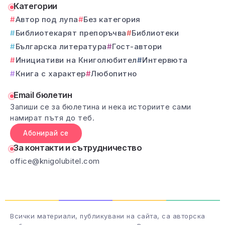
Категории
Автор под лупа
Без категория
Библиотекарят препоръчва
Библиотеки
Българска литература
Гост-автори
Инициативи на Книголюбител
Интервюта
Книга с характер
Любопитно
Email бюлетин
Запиши се за бюлетина и нека историите сами
намират пътя до теб.
Абонирай се
За контакти и сътрудничество
office@knigolubitel.com
Всички материали, публикувани на сайта, са авторска