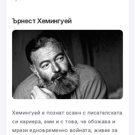
Ърнест Хемингуей
Хемингуей е познат освен с писателската
си кариера, ами и с това, че обожава и
мрази едновременно войната, живее за