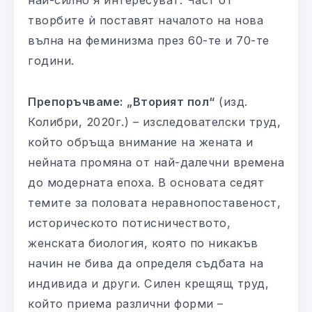
творбите ѝ поставят началото на нова
вълна на феминизма през 60-те и 70-те
години.
Препоръчваме:
„Вторият пол“
(изд.
Колибри, 2020г.) – изследователски труд,
който обръща внимание на жената и
нейната промяна от най-далечни времена
до модерната епоха. В основата седят
темите за половата неравнопоставеност,
историческото потисничеството,
женската биология, която по никакъв
начин не бива да определя съдбата на
индивида и други. Силен крещящ труд,
който приема различни форми –