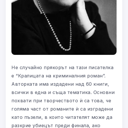
Не случайно прякорът на тази писателка
е “Кралицата на криминалния роман”.
Авторката има издадени над 60 книги,
всички в една и съща тематика. Основни
похвати при творчеството ѝ са това, че
голяма част от романите ѝ са изградени
като пъзели, в които читателят може да
разкрие убиецът преди финала, ако