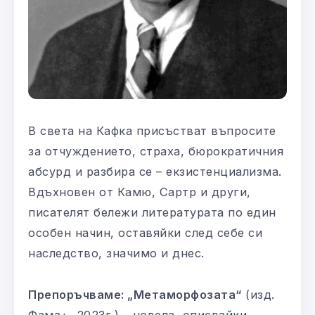
В света на Кафка присъстват въпросите
за отчуждението, страха, бюрократичния
абсурд и разбира се – екзистенциализма.
Вдъхновен от Камю, Сартр и други,
писателят бележи литературата по един
особен начин, оставяйки след себе си
наследство, значимо и днес.
Препоръчваме: „Метаморфозата“
(изд.
Фама+, 2023г.) – новела, описвайки