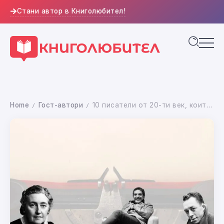
Стани автор в Книголюбител!
Home
Гост-автори
10 писатели от 20-ти век, които поставиха основите на новата литература
/
/