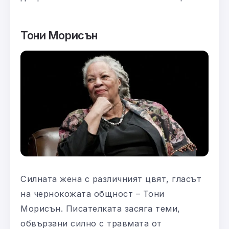
Тони Морисън
Силната жена с различният цвят, гласът
на чернокожата общност – Тони
Морисън. Писателката засяга теми,
обвързани силно с травмата от