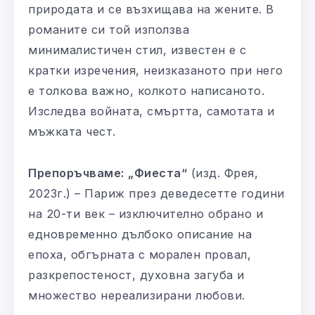
природата и се възхищава на жените. В
романите си той използва
минималистичен стил, известен е с
кратки изречения, неизказаното при него
е толкова важно, колкото написаното.
Изследва войната, смъртта, самотата и
мъжката чест.
Препоръчваме:
„Фиеста“
(изд. Фрея,
2023г.) – Париж през деведесетте години
на 20-ти век – изключително обрано и
едновременно дълбоко описание на
епоха, обгърната с морален провал,
разкрепостеност, духовна загуба и
множество нереализирани любови.