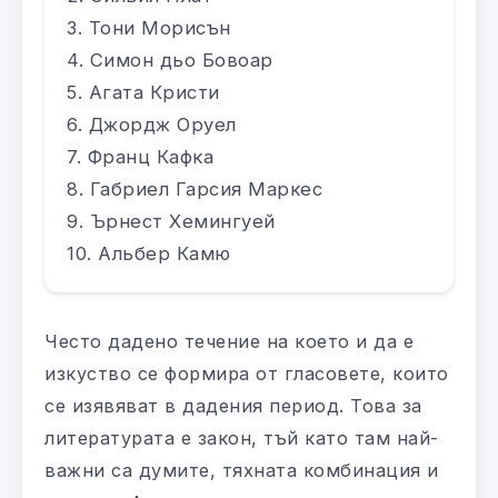
Тони Морисън
Симон дьо Бовоар
Агата Кристи
Джордж Оруел
Франц Кафка
Габриел Гарсия Маркес
Ърнест Хемингуей
Альбер Камю
Често дадено течение на което и да е
изкуство се формира от гласовете, които
се изявяват в дадения период. Това за
литературата е закон, тъй като там най-
важни са думите, тяхната комбинация и