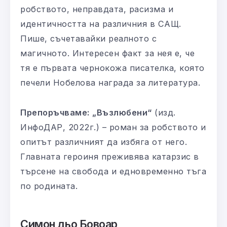
робството, неправдата, расизма и
идентичността на различния в САЩ.
Пише, съчетавайки реалното с
магичното. Интересен факт за нея е, че
тя е първата чернокожа писателка, която
печели Нобелова награда за литература.
Препоръчваме:
„Възлюбени“
(изд.
ИнфоДАР, 2022г.) – роман за робството и
опитът различният да избяга от него.
Главната героиня преживява катарзис в
търсене на свобода и едновременно тъга
по родината.
Симон дьо Бовоар