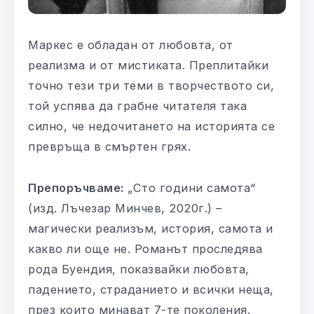
Маркес е обладан от любовта, от
реализма и от мистиката. Преплитайки
точно тези три теми в творчеството си,
той успява да грабне читателя така
силно, че недочитането на историята се
превръща в смъртен грях.
Препоръчваме:
„Сто години самота“
(изд. Лъчезар Минчев, 2020г.) –
магически реализъм, история, самота и
какво ли още не. Романът проследява
рода Буендия, показвайки любовта,
падението, страданието и всички неща,
през които минават 7-те поколения.