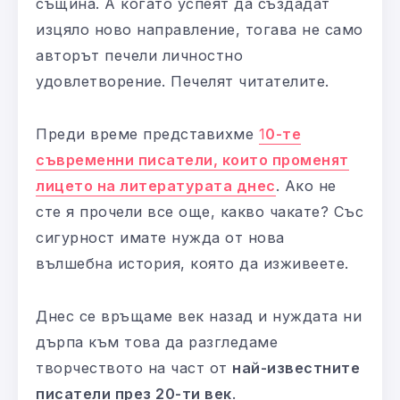
същина. А когато успеят да създадат
изцяло ново направление, тогава не само
авторът печели личностно
удовлетворение. Печелят читателите.
Преди време представихме
1
0-те
съвременни писатели, които променят
лицето на литературата днес
. Ако не
сте я прочели все още, какво чакате? Със
сигурност имате нужда от нова
вълшебна история, която да изживеете.
Днес се връщаме век назад и нуждата ни
дърпа към това да разгледаме
творчеството на част от
най-известните
писатели през 20-ти век
.