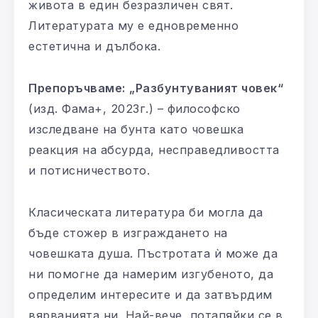
живота в един безразличен свят.
Литературата му е едновременно
естетична и дълбока.
Препоръчваме:
„Разбунтуваният човек“
(изд. Фама+, 2023г.) – философско
изследване на бунта като човешка
реакция на абсурда, несправедливостта
и потисничеството.
Класическата литература би могла да
бъде стожер в изграждането на
човешката душа. Пъстротата ѝ може да
ни помогне да намерим изгубеното, да
определим интересите и да затвърдим
вярванията ни. Най-вече, потапяйки се в