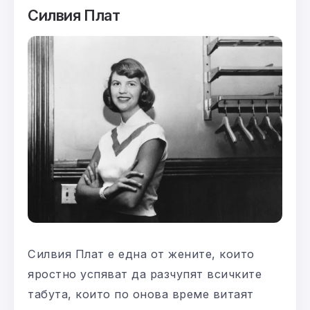
Силвия Плат
Силвия Плат е една от жените, които
яростно успяват да разчупят всичките
табута, които по онова време витаят