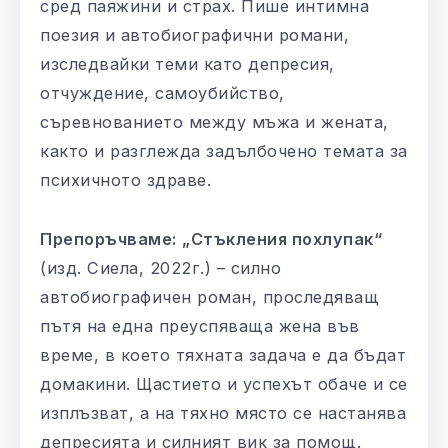
сред паяжини и страх. Пише интимна
поезия и автобиографични романи,
изследвайки теми като депресия,
отчуждение, самоубийство,
съревнованието между мъжа и жената,
както и разглежда задълбочено темата за
психичното здраве.
Препоръчваме:
„Стъкления похлупак“
(изд. Сиела, 2022г.) – силно
автобиографичен роман, проследяващ
пътя на една преуспяваща жена във
време, в което тяхната задача е да бъдат
домакини. Щастието и успехът обаче и се
изплъзват, а на тяхно място се настанява
депресията и силният вик за помощ.