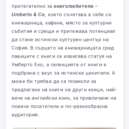
притегателно за
книголюбители
–
Umberto & Co
, което съчетава в себе си
книжарница, кафене, място за културни
събития и срещи и притежава потенциал
да стане истински културен център на
София. В сърцето на книжарницата сред
лавиците с книги се извисява статуя на
Умберто Еко, а селекцията от книги е
подбрана с вкус за истински ценители. А
може би трябва да се помисли за
предлагане на книги на други езици, най-
вече на английски език, за привличане на
повече посетители и по-разнообразна
аудитория.