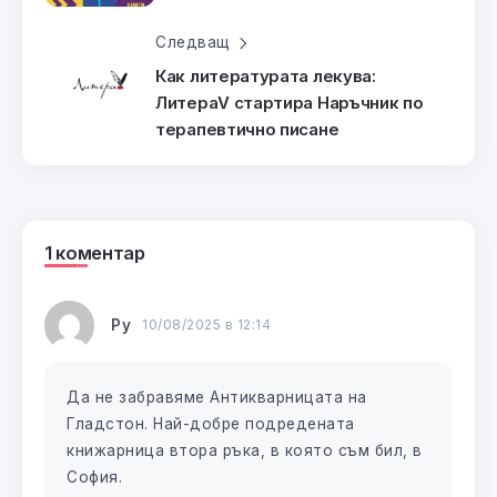
Следващ
Как литературата лекува:
ЛитераV стартира Наръчник по
терапевтично писане
1 коментар
Ру
10/08/2025 в 12:14
Да не забравяме Антикварницата на
Гладстон. Най-добре подредената
книжарница втора ръка, в която съм бил, в
София.