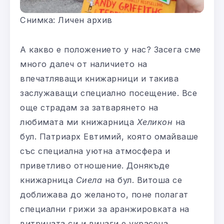
Снимка: Личен архив
А какво е положението у нас? Засега сме
много далеч от наличието на
впечатляващи книжарници и такива
заслужаващи специално посещение. Все
още страдам за затварянето на
любимата ми книжарница
Хеликон
на
бул. Патриарх Евтимий, която омайваше
със специална уютна атмосфера и
приветливо отношение. Донякъде
книжарница
Сиела
на бул. Витоша се
доближава до желаното, поне полагат
специални грижи за аранжировката на
витрината си и винаги е украсена