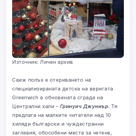
Източник: Личен архив
Свеж полъх е откриването на
специализираната детска на веригата
Greenwich в обновената сграда на
Централни хали –
Гринуич Джуниър
. Тя
предлага на малките читатели над 10
хиляди български и чуждестранни
заглавия, обособени места за четене,