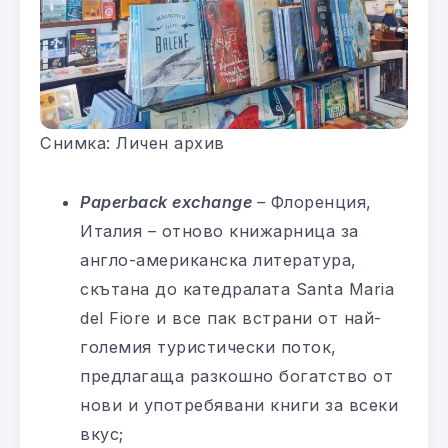
Снимка: Личен архив
Paperback exchange
–
Флоренция,
Италия – отново книжарница за
англо-американска литература,
скътана до катедралата Santa Maria
del Fiore и все пак встрани от най-
големия туристически поток,
предлагаща разкошно богатство от
нови и употребявани книги за всеки
вкус;