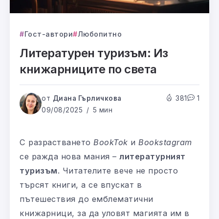
Гост-автори
Любопитно
Литературен туризъм: Из
книжарниците по света
от
Диана Гърличкова
381
1
09/08/2025
5 мин
С разрастването
BookTok
и
Bookstagram
се ражда нова мания –
литературният
туризъм
. Читателите вече не просто
търсят книги, а се впускат в
пътешествия до емблематични
книжарници, за да уловят магията им в