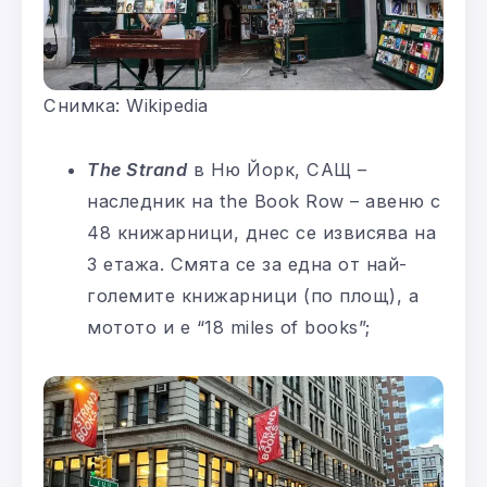
Снимка: Wikipedia
The Strand
в Ню Йорк, САЩ –
наследник на the Book Row – авеню с
48 книжарници, днес се извисява на
3 етажа. Смята се за една от най-
големите книжарници (по площ), а
мотото и е “18 miles of books”;