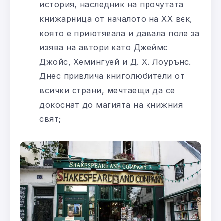
история, наследник на прочутата
книжарница от началото на XX век,
която е приютявала и давала поле за
изява на автори като Джеймс
Джойс, Хемингуей и Д. Х. Лоурънс.
Днес привлича книголюбители от
всички страни, мечтаещи да се
докоснат до магията на книжния
свят;