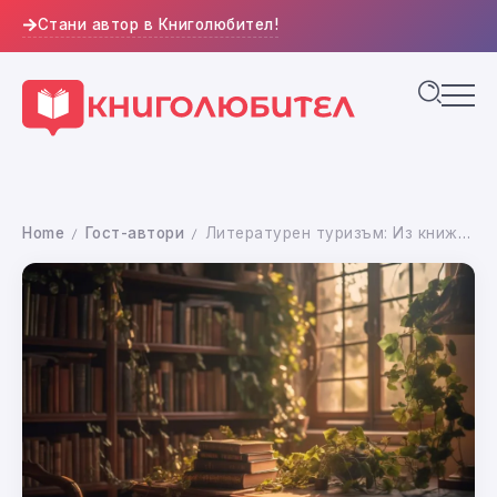
Стани автор в Книголюбител!
Home
Гост-автори
Литературен туризъм: Из книжарниците по света
/
/