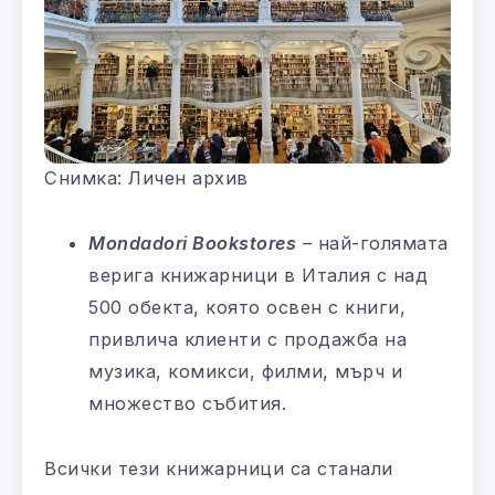
Снимка: Личен архив
Mondadori Bookstores
–
най-голямата
верига книжарници в Италия с над
500 обекта, която освен с книги,
привлича клиенти с продажба на
музика, комикси, филми, мърч и
множество събития.
Всички тези книжарници са станали