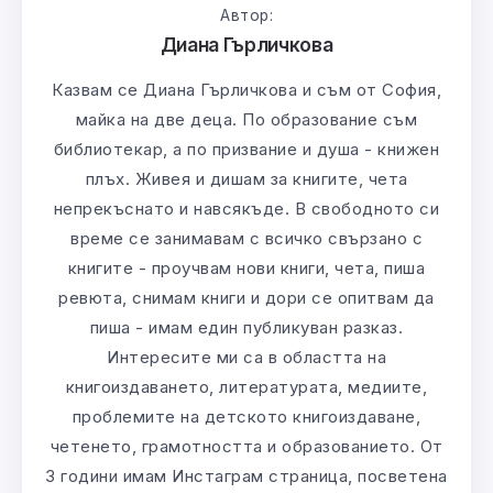
Автор:
Диана Гърличкова
Казвам се Диана Гърличкова и съм от София,
майка на две деца. По образование съм
библиотекар, а по призвание и душа - книжен
плъх. Живея и дишам за книгите, чета
непрекъснато и навсякъде. В свободното си
време се занимавам с всичко свързано с
книгите - проучвам нови книги, чета, пиша
ревюта, снимам книги и дори се опитвам да
пиша - имам един публикуван разказ.
Интересите ми са в областта на
книгоиздаването, литературата, медиите,
проблемите на детското книгоиздаване,
четенето, грамотността и образованието. От
3 години имам Инстаграм страница, посветена