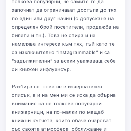
толкова популярни, че самите те да
започнат да ограничават достъпа до тях
по един или друг начин (с допускане на
определен брой посетители, продажба на
билети и тн.). Това не спира и не
намалява интереса към тях, тъй като те
са изключително “instagrammable” и са
“задължителни” за всеки уважаващ себе
си книжен инфлуенсър.
Разбира се, това не е изчерпателен
списък, а и на мен ми се иска да обърна
внимание на не толкова популярни
книжарници, на по-малки по мащаб
книжни кътчета, които обаче очароват
със своята атмосфера, обслужване и