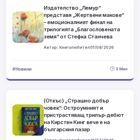
Издателство „Лемур“
представя „Жертвени макове“
– емоционалният финал на
трилогията „Благословената
земя“ от Стефка Станчева
Автор:
Книголюбител
01/08/2026
Новини
3 Мин
(Откъс) „Страшно добър
човек“: Остроумният и
пристрастяващ трилър-дебют
на Кирстен Кинг вече е на
българския пазар