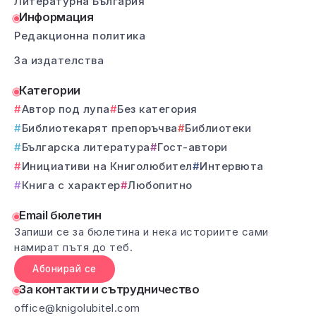
Литературна България
Информация
Редакционна политика
За издателства
Категории
Автор под лупа
Без категория
Библиотекарят препоръчва
Библиотеки
Българска литература
Гост-автори
Инициативи на Книголюбител
Интервюта
Книга с характер
Любопитно
Email бюлетин
Запиши се за бюлетина и нека историите сами
намират пътя до теб.
Абонирай се
За контакти и сътрудничество
office@knigolubitel.com