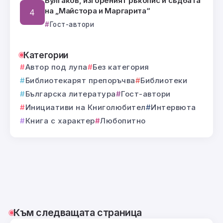
Булгаков, изгореният ръкопис и съдбата
на „Майстора и Маргарита“
Гост-автори
Категории
Автор под лупа
Без категория
Библиотекарят препоръчва
Библиотеки
Българска литература
Гост-автори
Инициативи на Книголюбител
Интервюта
Книга с характер
Любопитно
Към следващата страница