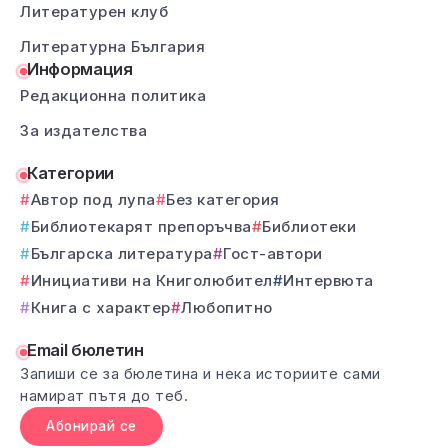
Литературен клуб
Литературна България
Информация
Редакционна политика
За издателства
Категории
Автор под лупа
Без категория
Библиотекарят препоръчва
Библиотеки
Българска литература
Гост-автори
Инициативи на Книголюбител
Интервюта
Книга с характер
Любопитно
Email бюлетин
Запиши се за бюлетина и нека историите сами
намират пътя до теб.
Абонирай се