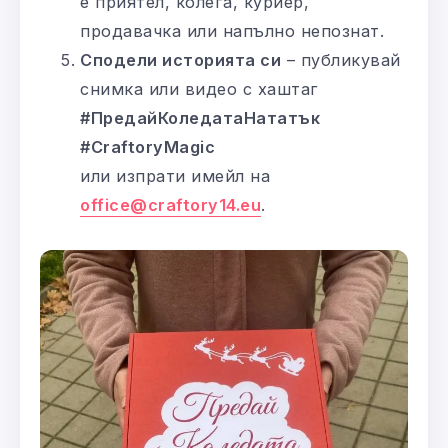
е приятел, колега, куриер,
продавачка или напълно непознат.
Сподели историята си
– публикувай
снимка или видео с хаштаг
#ПредайКоледатаНататък
#CraftoryMagic
или изпрати имейл на
office@craftory14.eu
.