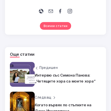
Всички статии
Още статии
Предишен
Интервю със Симона Панова:
„Четящите хора са моите хора“
Следващ
Когато вървях по стъпките на
Джак Изкормвача