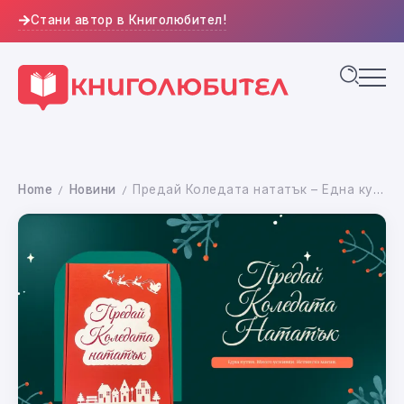
Стани автор в Книголюбител!
Home
Новини
Предай Коледата нататък – Една кутия. Много усмивки. Истинска магия.
/
/