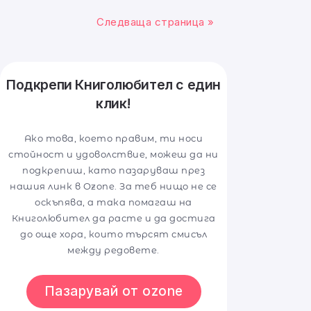
Следваща страница »
Подкрепи Книголюбител с един
клик!
Ако това, което правим, ти носи
стойност и удоволствие, можеш да ни
подкрепиш, като пазаруваш през
нашия линк в Ozone. За теб нищо не се
оскъпява, а така помагаш на
Книголюбител да расте и да достига
до още хора, които търсят смисъл
между редовете.
Пазарувай от ozone