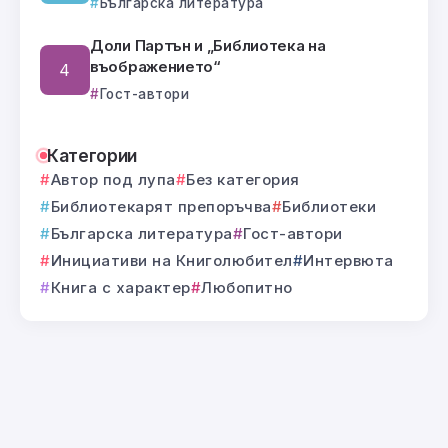
Българска литература
Доли Партън и „Библиотека на
въображението“
Гост-автори
Категории
Автор под лупа
Без категория
Библиотекарят препоръчва
Библиотеки
Българска литература
Гост-автори
Инициативи на Книголюбител
Интервюта
Книга с характер
Любопитно