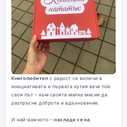
Книголюбител
с радост се включи в
инициативата и първата кутия вече пое
своя път – към своята малка мисия да
разпръсне доброта и вдъхновение.
И най-важното –
наслади се на