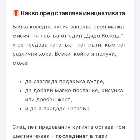
Какво представлява инициативата
Всяка коледна кутия започва своя малка
мисия. Тя тръгва от един „Дядо Коледа“
и се предава нататък – пет пъти, към пет
различни хора. Всеки, който я получи,
може:
да разгледа подаръка вътре,
да добави малко послание, рисунка
или дребен жест,
и да я предаде нататък.
След пет предавания кутията остава при
шестия човек –
последният в тази