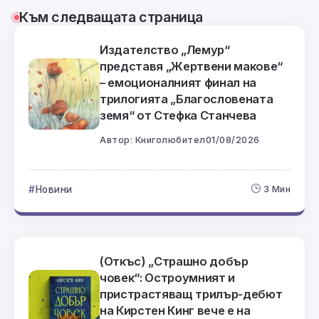
Към следващата страница
Издателство „Лемур“
представя „Жертвени макове“
– емоционалният финал на
трилогията „Благословената
земя“ от Стефка Станчева
Автор:
Книголюбител
01/08/2026
Новини
3 Мин
(Откъс) „Страшно добър
човек“: Остроумният и
пристрастяващ трилър-дебют
на Кирстен Кинг вече е на