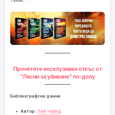
Таймс“.
Прочетете ексклузивен откъс от
“Лесни за убиване” по-долу
Библиографски данни
Автор:
Лий Чайлд