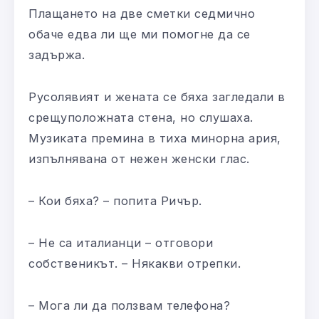
Плащането на две сметки седмично
обаче едва ли ще ми помогне да се
задържа.
Русолявият и жената се бяха загледали в
срещуположната стена, но слушаха.
Музиката премина в тиха минорна ария,
изпълнявана от нежен женски глас.
– Кои бяха? – попита Ричър.
– Не са италианци – отговори
собственикът. – Някакви отрепки.
– Мога ли да ползвам телефона?