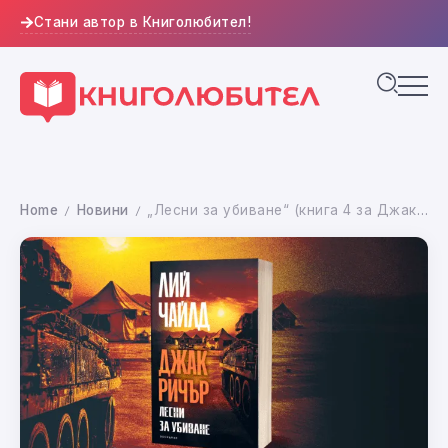
Стани автор в Книголюбител!
Home
Новини
„Лесни за убиване“ (книга 4 за Джак Ричър) се завръща във второ издание (откъс)
/
/