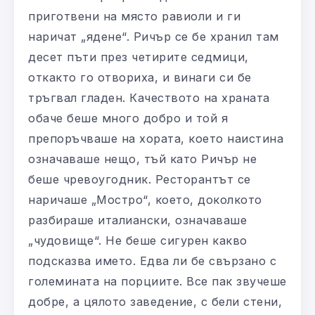
приготвени на място равиоли и ги
наричат „ядене“. Ричър се бе хранил там
десет пъти през четирите седмици,
откакто го отвориха, и винаги си бе
тръгвал гладен. Качеството на храната
обаче беше много добро и той я
препоръчваше на хората, което наистина
означаваше нещо, тъй като Ричър не
беше чревоугодник. Ресторантът се
наричаше „Мостро“, което, доколкото
разбираше италиански, означаваше
„чудовище“. Не беше сигурен какво
подсказва името. Едва ли бе свързано с
големината на порциите. Все пак звучеше
добре, а цялото заведение, с бели стени,