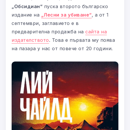
„Обсидиан“
пуска второто българско
издание на
„Лесни за убиване“
, а от 1
септември, заглавието е в
предварителна продажба на
сайта на
издателството
. Това е първата му поява
на пазара у нас от повече от 20 години.