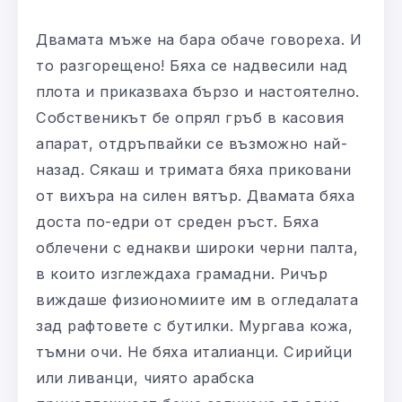
Двамата мъже на бара обаче говореха. И
то разгорещено! Бяха се надвесили над
плота и приказваха бързо и настоятелно.
Собственикът бе опрял гръб в касовия
апарат, отдръпвайки се възможно най-
назад. Сякаш и тримата бяха приковани
от вихъра на силен вятър. Двамата бяха
доста по-едри от среден ръст. Бяха
облечени с еднакви широки черни палта,
в които изглеждаха грамадни. Ричър
виждаше физиономиите им в огледалата
зад рафтовете с бутилки. Мургава кожа,
тъмни очи. Не бяха италианци. Сирийци
или ливанци, чиято арабска