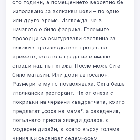
сто години, а помещението вероятно бе
използвано за всякакви цели – по едно
или друго време. Изглежда, че в
началото е било фабрика. Големите
прозорци са осигурявали светлина за
някакъв производствен процес по
времето, когато в града не е имало
сгради над пет етажа. После може би е
било магазин. Или дори автосалон.
Размерите му го позволяваха. Сега беше
италиански ресторант. Не от онези с
покривки на червени квадратчета, които
предлагат „соса на мама“, а заведение,
погълнало триста хиляди долара, с
модерен дизайн, в което върху голяма
чиния ви сервират седем-осем