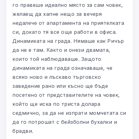
го правеше идеално място за сам човек,
желаещ да хапне нещо за вечеря
недалече от апартамента на приятелката
си, докато тя все още работи в офиса.
Динамиката на града. Нямаше как Ричър
да не е там. Както и онези двамата,
които той наблюдаваше. Защото
динамиката на града означаваше, че
всяко ново и лъскаво търговско
заведение рано или късно ще бъде
посетено от представителите на човек,
който ще иска по триста долара
седмично, за да не изпрати момчетата си
да го потрошат с бейзболни бухалки и
брадви.