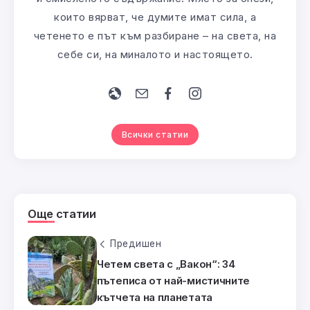
които вярват, че думите имат сила, а
четенето е път към разбиране – на света, на
себе си, на миналото и настоящето.
Всички статии
Още статии
Предишен
Четем света с „Вакон“: 34
пътеписа от най-мистичните
кътчета на планетата