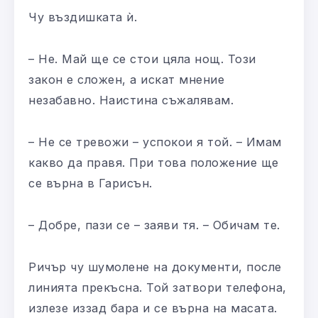
Чу въздишката ѝ.
– Не. Май ще се стои цяла нощ. Този
закон е сложен, а искат мнение
незабавно. Наистина съжалявам.
– Не се тревожи – успокои я той. – Имам
какво да правя. При това положение ще
се върна в Гарисън.
– Добре, пази се – заяви тя. – Обичам те.
Ричър чу шумолене на документи, после
линията прекъсна. Той затвори телефона,
излезе иззад бара и се върна на масата.