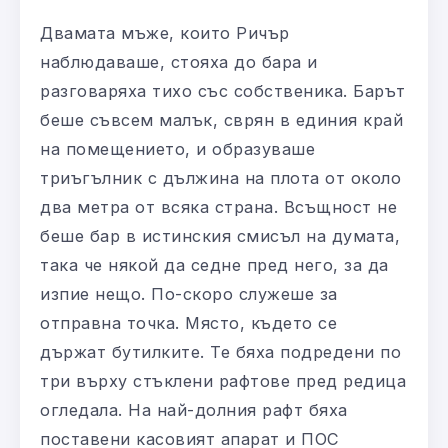
Двамата мъже, които Ричър
наблюдаваше, стояха до бара и
разговаряха тихо със собственика. Барът
беше съвсем малък, сврян в единия край
на помещението, и образуваше
триъгълник с дължина на плота от около
два метра от всяка страна. Всъщност не
беше бар в истинския смисъл на думата,
така че някой да седне пред него, за да
изпие нещо. По-скоро служеше за
отправна точка. Място, където се
държат бутилките. Те бяха подредени по
три върху стъклени рафтове пред редица
огледала. На най-долния рафт бяха
поставени касовият апарат и ПОС