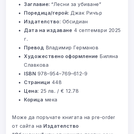
Заглавие:
“Лесни за убиване”
Поредица/герой:
Джак Ричър
Издателство
: Обсидиан
Дата на издаване
4 септември 2025
г.
Превод
Владимир Германов
Художествено оформление
Биляна
Славкова
ISBN
978–954–769–612-9
Страници
448
Цена
: 25 лв. / € 12.78
Корица
мека
Може да поръчате книгата на pre-order
от сайта на
Издателство