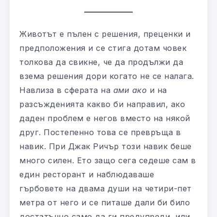
Животът е пълен с решения, преценки и
предположения и се стига дотам човек
толкова да свикне, че да продължи да
взема решения дори когато не се налага.
Навлиза в сферата на
ами ако
и на
разсъжденията какво би направил, ако
даден проблем е негов вместо на някой
друг. Постепенно това се превръща в
навик. При Джак Ричър този навик беше
много силен. Ето защо сега седеше сам в
един ресторант и наблюдаваше
гърбовете на двама души на четири-пет
метра от него и се питаше дали би било
достатъчно само да ги предупреди, или