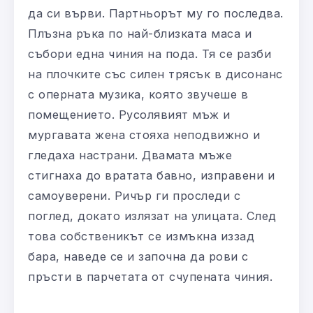
да си върви. Партньорът му го последва.
Плъзна ръка по най-близката маса и
събори една чиния на пода. Тя се разби
на плочките със силен трясък в дисонанс
с оперната музика, която звучеше в
помещението. Русолявият мъж и
мургавата жена стояха неподвижно и
гледаха настрани. Двамата мъже
стигнаха до вратата бавно, изправени и
самоуверени. Ричър ги проследи с
поглед, докато излязат на улицата. След
това собственикът се измъкна иззад
бара, наведе се и започна да рови с
пръсти в парчетата от счупената чиния.