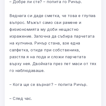
– Добре ли сте? – попита го Ричър.
Веднага си даде сметка, че това е глупав
въпрос. Мъжът само сви рамене и
физиономията му доби нещастно
изражение. Започна да събира парчетата
на купчина. Ричър стана, взе една
салфетка, отиде при собственика,
разстла я на пода и сложи парчетата
върху нея. Двойката през пет маси от тях
го наблюдаваше.
– Кога ще се върнат? – попита Ричър.
– След час.