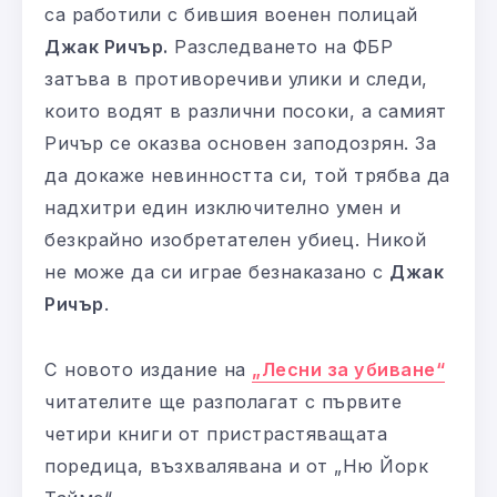
са работили с бившия военен полицай
Джак Ричър.
Разследването на ФБР
затъва в противоречиви улики и следи,
които водят в различни посоки, а самият
Ричър се оказва основен заподозрян. За
да докаже невинността си, той трябва да
надхитри един изключително умен и
безкрайно изобретателен убиец. Никой
не може да си играе безнаказано с
Джак
Ричър
.
С новото издание на
„Лесни за убиване“
читателите ще разполагат с първите
четири книги от пристрастяващата
поредица, възхвалявана и от „Ню Йорк