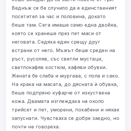
Веднъж се бе случило да е единственият
посетител за час и половина, докато
беше там. Сега имаше само една двойка,
която се хранеше през пет маси от
неговата. Седяха един срещу друг
встрани от него. Мъжът беше среден на
ръст, русоляв, със светли мустаци,
светлокафяв костюм, кафяви обувки.
Жената бе слаба и мургава, с пола и сако.
На крака на масата, до дясната ѝ обувка,
беше подпряно куфарче от изкуствена
кожа. Двамата изглеждаха на около
трийсет и пет, уморени, похабени и някак
запуснати. Чувстваха се добре заедно, но
почти не говореха.