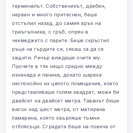
терминалът. Собственикът, дребен,
нервен и много притеснен, беше
отстъпил назад, до самия връх на
триъгълника, с гръб, опрян в
чекмеджето с парите. Беше скръстил
ръце на гърдите си, сякаш за да се
защити. Ричър виждаше очите му.
Прочете в тях нещо средно между
изненада и паника, докато шареха
неспокойно из цялото помещение, което
представляваше голям квадрат, може би
двайсет на двайсет метра. Таванът беше
висок над шест метра, от матирана
ламарина, която хвърляше тъмни
отблясъци. Сградата беше на повече от