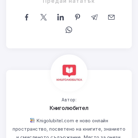
Предай нататък
Автор:
Книголюбител
Knigolubitel.com е ново онлайн
пространство, посветено на книгите, знанието
и смисленото съдържание. Място за онези,