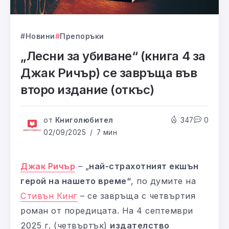
Новини
Препоръки
„Лесни за убиване“ (книга 4 за
Джак Ричър) се завръща във
второ издание (откъс)
от
Книголюбител
347
0
02/09/2025
7 мин
Джак Ричър
– „
най-страхотният екшън
герой на нашето време“
, по думите на
Стивън Кинг
– се завръща с четвъртия
роман от поредицата. На 4 септември
2025 г. (четвъртък)
издателство