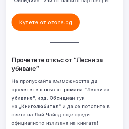
“Обсидиан”
или от нашите партньори:
Купете от ozone.bg
Прочетете откъс от “Лесни за
убиване”
Не пропускайте възможността
да
прочетете откъс от романа
“Лесни за
убиване”, изд. Обсидиан
тук
на
„Книголюбител“
и да се потопите в
света на Лий Чайлд още преди
официалното излизане на книгата!