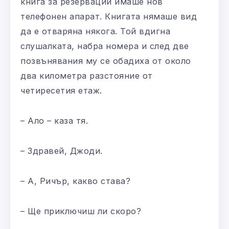
книга за резервации имаше нов
телефонен апарат. Книгата нямаше вид
да е отваряна някога. Той вдигна
слушалката, набра номера и след две
позвънявания му се обадиха от около
два километра разстояние от
четиресетия етаж.
– Ало – каза тя.
– Здравей, Джоди.
– А, Ричър, какво става?
– Ще приключиш ли скоро?