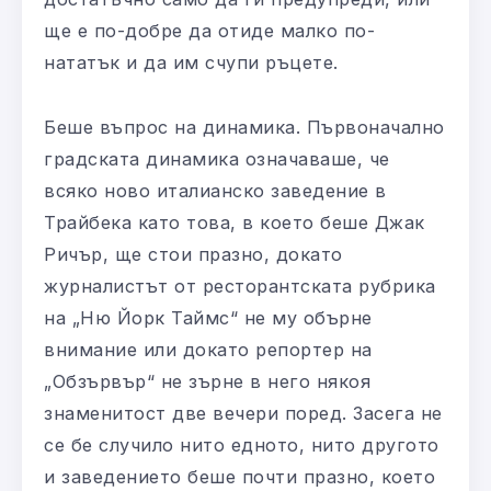
ще е по-добре да отиде малко по-
нататък и да им счупи ръцете.
Беше въпрос на динамика. Първоначално
градската динамика означаваше, че
всяко ново италианско заведение в
Трайбека като това, в което беше Джак
Ричър, ще стои празно, докато
журналистът от ресторантската рубрика
на „Ню Йорк Таймс“ не му обърне
внимание или докато репортер на
„Обзървър“ не зърне в него някоя
знаменитост две вечери поред. Засега не
се бе случило нито едното, нито другото
и заведението беше почти празно, което