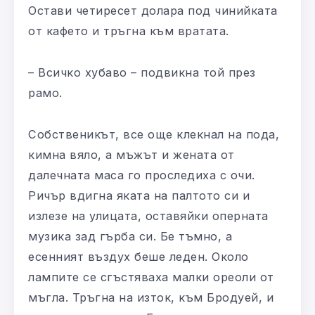
Остави четиресет долара под чинийката
от кафето и тръгна към вратата.
– Всичко хубаво – подвикна той през
рамо.
Собственикът, все още клекнал на пода,
кимна вяло, а мъжът и жената от
далечната маса го проследиха с очи.
Ричър вдигна яката на палтото си и
излезе на улицата, оставяйки оперната
музика зад гърба си. Бе тъмно, а
есенният въздух беше леден. Около
лампите се сгъстяваха малки ореоли от
мъгла. Тръгна на изток, към Бродуей, и