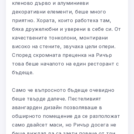
кленово дърво и алуминиеви
декоративни елементи, беше много
приятно. Хората, които работеха там,
бяха дружелюбни и уверени в себе си. От
качествените тонколони, монтирани
високо на стените, звучаха цели опери.
Според скромната преценка на Ричър
това беше началото на един ресторант с
бъдеще.
Само че въпросното бъдеще очевидно
беше твърде далече. Пестеливият
авангарден дизайн позволяваше в
обширното помещение да се разположат
само двайсет маси, но Ричър досега не
беше виждал да са заети повече от три.