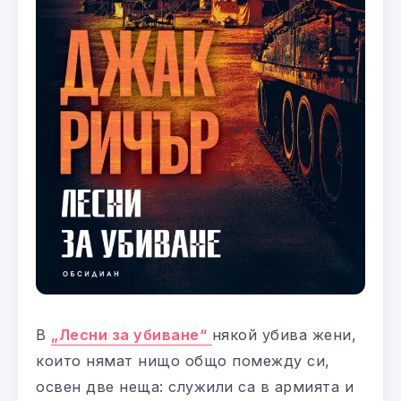
В
„Лесни за убиване“
някой убива жени,
които нямат нищо общо помежду си,
освен две неща: служили са в армията и