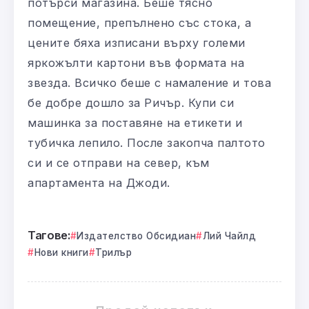
потърси магазина. Беше тясно
помещение, препълнено със стока, а
цените бяха изписани върху големи
яркожълти картони във формата на
звезда. Всичко беше с намаление и това
бе добре дошло за Ричър. Купи си
машинка за поставяне на етикети и
тубичка лепило. После закопча палтото
си и се отправи на север, към
апартамента на Джоди.
Тагове:
Издателство Обсидиан
Лий Чайлд
Нови книги
Трилър