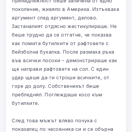
принадлежност беше заличена от едно
поколение, живяло в Америка. Изтъкваха
аргумент след аргумент, делово.
Застаналият отдясно жестикулираше. Не
беше трудно да се отгатне, че показва
как помита бутилките от рафтовете с
бейзболна бухалка. После размаха ръка
във всички посоки – демонстрираше как
ще направи рафтовете на сол. С един
удар щеше да ги строши всичките, от
горе до долу. Собственикът беше
пребледнял. Поглеждаше косо към
бутилките.
След това мъжът вляво почука с
показалец по часовника си и се обърна