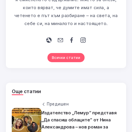
които вярват, че думите имат сила, а
четенето е път към разбиране – на света, на
себе си, на миналото и настоящето.
Всички статии
Още статии
Предишен
Издателство „Лемур“ представя
„Да спасиш облаците“ от Нина
Александрова – нов роман за