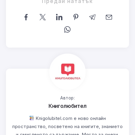
Предай нататък
Автор:
Книголюбител
Knigolubitel.com е ново онлайн
пространство, посветено на книгите, знанието
и смисленото съдържание. Място за онези,