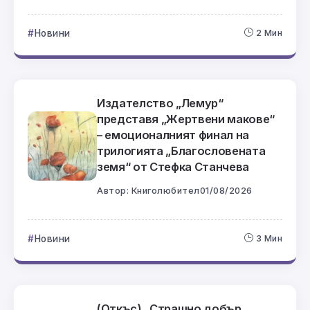
Новини
2 Мин
Издателство „Лемур“
представя „Жертвени макове“
– емоционалният финал на
трилогията „Благословената
земя“ от Стефка Станчева
Автор:
Книголюбител
01/08/2026
Новини
3 Мин
(Откъс) „Страшно добър