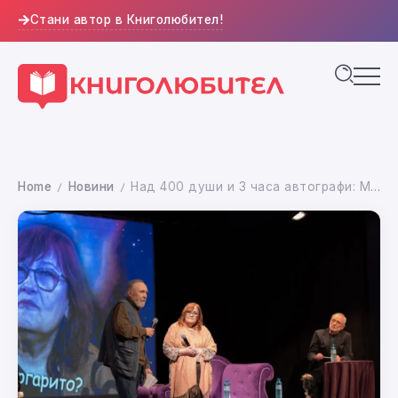
Стани автор в Книголюбител!
Home
Новини
Над 400 души и 3 часа автографи: Маргарита Петкова с триумфална премиера на новата си книга
/
/