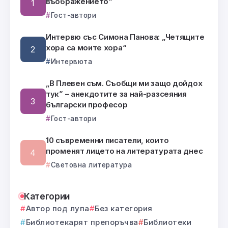
въображението“
Гост-автори
Интервю със Симона Панова: „Четящите
хора са моите хора“
Интервюта
„В Плевен съм. Съобщи ми защо дойдох
тук” – анекдотите за най-разсеяния
български професор
Гост-автори
10 съвременни писатели, които
променят лицето на литературата днес
Световна литература
Категории
Автор под лупа
Без категория
Библиотекарят препоръчва
Библиотеки