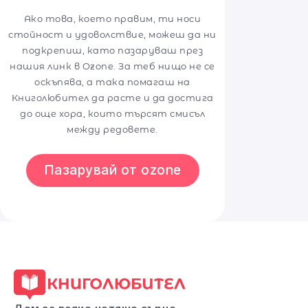
Ако това, което правим, ти носи
стойност и удоволствие, можеш да ни
подкрепиш, като пазаруваш през
нашия линк в Ozone. За теб нищо не се
оскъпява, а така помагаш на
Книголюбител да расте и да достига
до още хора, които търсят смисъл
между редовете.
Пазарувай от ozone