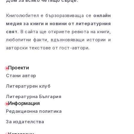
Дом за всяко четящо сърце.
Книголюбител е бързоразвиваща се
онлайн
медия за книги и новини от литературния
свят
. В сайта ще откриете ревюта на книги,
любопитни факти, вдъхновяващи истории и
авторски текстове от гост-автори.
Проекти
Стани автор
Литературен клуб
Литературна България
Информация
Редакционна политика
За издателства