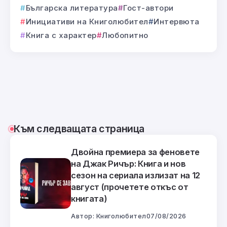
Българска литература
Гост-автори
Инициативи на Книголюбител
Интервюта
Книга с характер
Любопитно
Към следващата страница
Двойна премиера за феновете
на Джак Ричър: Книга и нов
сезон на сериала излизат на 12
август (прочетете откъс от
книгата)
Автор:
Книголюбител
07/08/2026