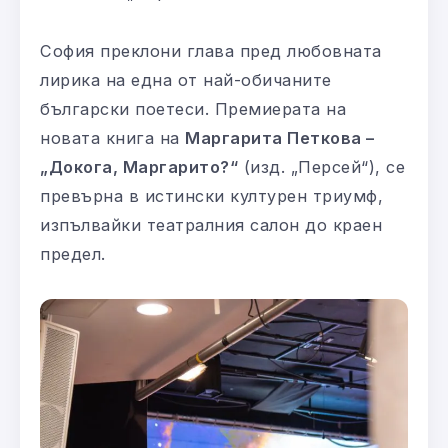
София преклони глава пред любовната
лирика на една от най-обичаните
български поетеси. Премиерата на
новата книга на
Маргарита Петкова –
„Докога, Маргарито?“
(изд. „Персей“), се
превърна в истински културен триумф,
изпълвайки театралния салон до краен
предел.