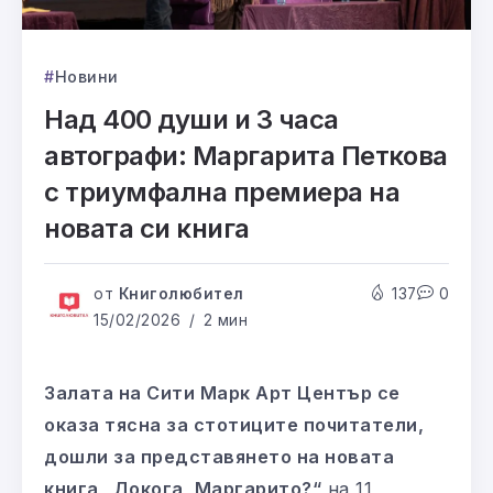
Новини
Над 400 души и 3 часа
автографи: Маргарита Петкова
с триумфална премиера на
новата си книга
от
Книголюбител
137
0
15/02/2026
2 мин
Залата на Сити Марк Арт Център се
оказа тясна за стотиците почитатели,
дошли за представянето на новата
книга „Докога, Маргарито?“
на 11