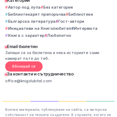
Категории
Автор под лупа
Без категория
Библиотекарят препоръчва
Библиотеки
Българска литература
Гост-автори
Инициативи на Книголюбител
Интервюта
Книга с характер
Любопитно
Email бюлетин
Запиши се за бюлетина и нека историите сами
намират пътя до теб.
Абонирай се
За контакти и сътрудничество
office@knigolubitel.com
Всички материали, публикувани на сайта, са авторска
собственост на техните създатели. В случаите, когато не