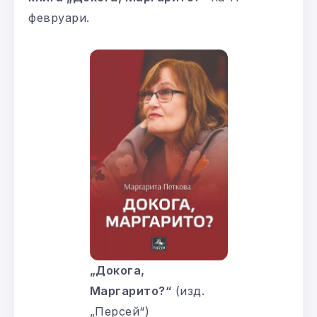
февруари.
„Докога,
Маргарито?“
(изд.
„Персей“)