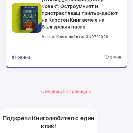
човек“: Остроумният и
пристрастяващ трилър-дебют
на Кирстен Кинг вече е на
българския пазар
Автор:
Книголюбител
31/07/2026
Новини
2 Мин
Следваща страница »
Подкрепи Книголюбител с един
клик!