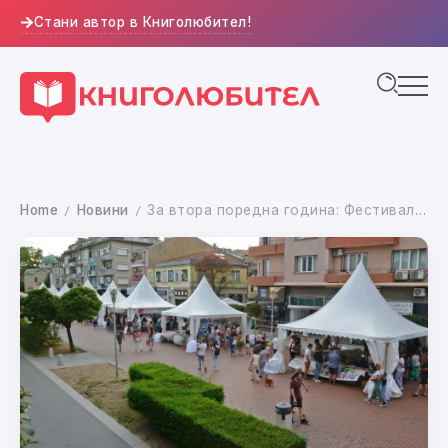
Стани автор в Книголюбител!
Home
Новини
За втора поредна година: Фестивалът „Море от книги“ събира читатели във Варна
/
/