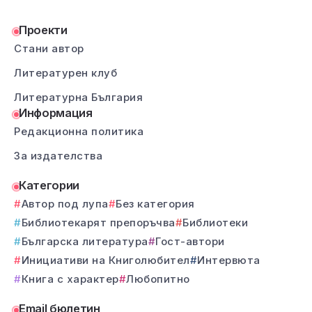
Проекти
Стани автор
Литературен клуб
Литературна България
Информация
Редакционна политика
За издателства
Категории
Автор под лупа
Без категория
Библиотекарят препоръчва
Библиотеки
Българска литература
Гост-автори
Инициативи на Книголюбител
Интервюта
Книга с характер
Любопитно
Email бюлетин