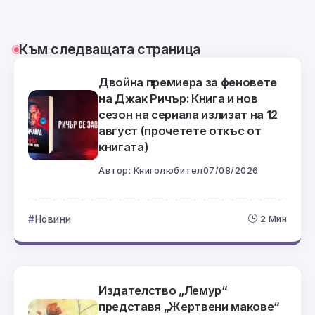
Към следващата страница
Двойна премиера за феновете
на Джак Ричър: Книга и нов
сезон на сериала излизат на 12
август (прочетете откъс от
книгата)
Автор:
Книголюбител
07/08/2026
Новини
2 Мин
Издателство „Лемур“
представя „Жертвени макове“