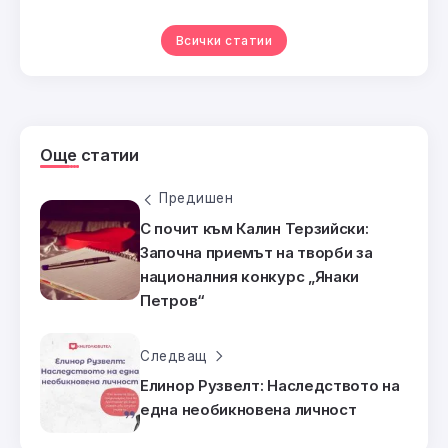
Всички статии
Още статии
Предишен
С почит към Калин Терзийски:
Започна приемът на творби за
националния конкурс „Янаки
Петров“
Следващ
Елинор Рузвелт: Наследството на
една необикновена личност