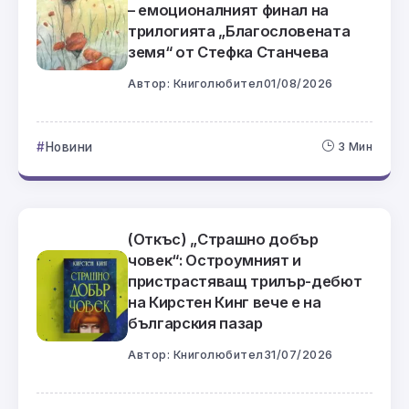
– емоционалният финал на
трилогията „Благословената
земя“ от Стефка Станчева
Автор:
Книголюбител
01/08/2026
Новини
3 Мин
(Откъс) „Страшно добър
човек“: Остроумният и
пристрастяващ трилър-дебют
на Кирстен Кинг вече е на
българския пазар
Автор:
Книголюбител
31/07/2026