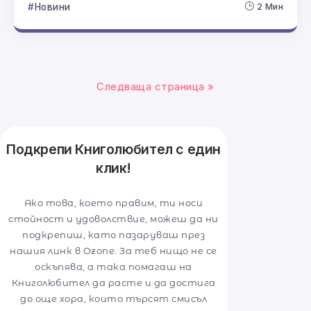
Новини
2 Мин
Следваща страница »
Подкрепи Книголюбител с един
клик!
Ако това, което правим, ти носи
стойност и удоволствие, можеш да ни
подкрепиш, като пазаруваш през
нашия линк в Ozone. За теб нищо не се
оскъпява, а така помагаш на
Книголюбител да расте и да достига
до още хора, които търсят смисъл