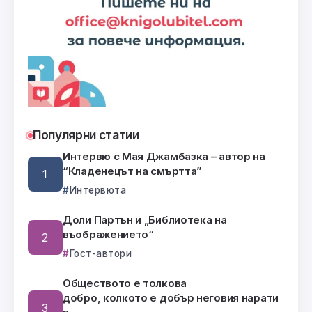
Популярни статии
Интервю с Мая Джамбазка – автор на
“Кладенецът на смъртта”
Интервюта
Доли Партън и „Библиотека на
въображението“
Гост-автори
Обществото е толкова
добро, колкото е добър неговия нарати