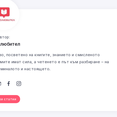
втор:
олюбител
во, посветено на книгите, знанието и смисленото
мите имат сила, а четенето е път към разбиране – на
а миналото и настоящето.
ки статии