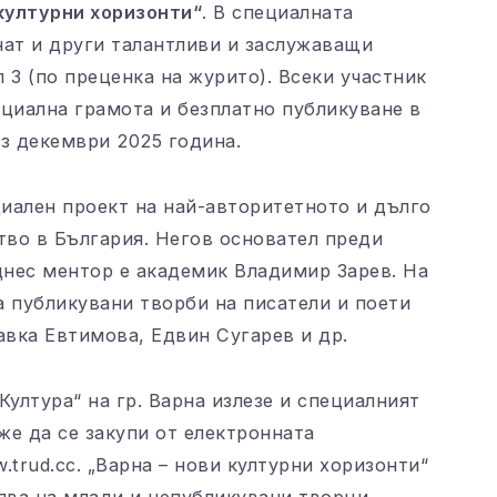
 културни хоризонти“
. В специалната
нат и други талантливи и заслужаващи
 3 (по преценка на журито). Всеки участник
пециална грамота и безплатно публикуване в
з декември 2025 година.
циален проект на най-авторитетното и дълго
тво в България. Негов основател преди
днес ментор е академик Владимир Зарев. На
а публикувани творби на писатели и поети
авка Евтимова, Едвин Сугарев и др.
Култура“ на гр. Варна излезе и специалният
же да се закупи от електронната
trud.cc. „Варна – нови културни хоризонти“
ява на млади и непубликувани творци.