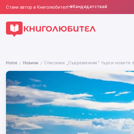
Кандидатствай
Стани автор в Книголюбител!
Home
Новини
Списание „Съвременник“ търси новите л
/
/