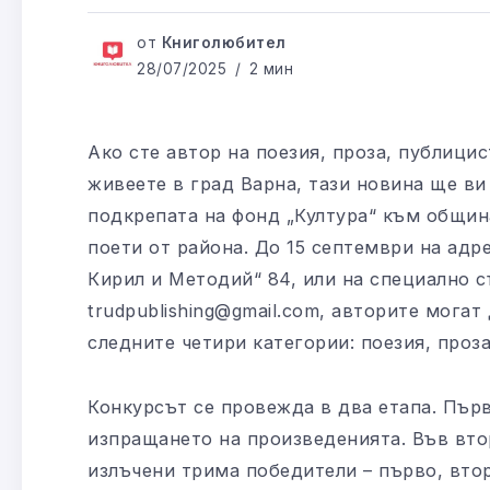
от
Книголюбител
28/07/2025
2 мин
Ако сте автор на поезия, проза, публицис
живеете в град Варна, тази новина ще ви
подкрепата на фонд „Култура“ към общин
поети от района. До 15 септември на адрес
Кирил и Методий“ 84, или на специално 
trudpublishing@gmail.com, авторите мога
следните четири категории: поезия, проз
Конкурсът се провежда в два етапа. Пър
изпращането на произведенията. Във вто
излъчени трима победители – първо, вто