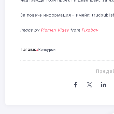
За повече информация – имейл: trudpublis
Image by
Plamen Vlaev
from
Pixabay
Тагове:
Конкурси
Преда