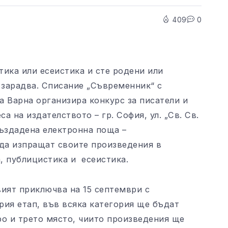
409
0
тика или есеистика и сте родени или
 зарадва. Списание „Съвременник“ с
а Варна организира конкурс за писатели и
а на издателството – гр. София, ул. „Св. Св.
създадена електронна поща –
т да изпращат своите произведения в
а, публицистика и есеистика.
вият приключва на 15 септември с
рия етап, във всяка категория ще бъдат
ро и трето място, чиито произведения ще