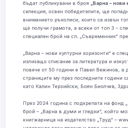
бъдат публикувани в броя
„Варна – нови
селекция, освен победителите, ще попад
вниманието ръкописи, които са извън топ
ще получи грамота, а всеки от топ 3 – с
специален брой на сп. „Съвременник“ пре
„Варна – нови културни хоризонти“ е спе
излизащо списание за литература и изкус
повече от 50 години е Павел Вежинов, а 
страниците му през последните години с
като Калин Терзийски, Боян Биолчев, Здр
През 2024 година с подкрепата на фонд „
брой – „Варна в думи и гледки“, който мо
книгжарница на издателство „Труд“ – www.
надгражда този проект и дава шанс за из