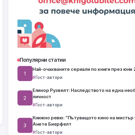
Популярни статии
Най-очакваните сериали по книги през юни 2
Гост-автори
Елинор Рузвелт: Наследството на една нео
личност
Гост-автори
Книжно ревю: “Пътуващото кино на мистър 
Анете Биерфелт
Гост-автори