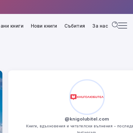
ани книги
Нови книги
Събития
За нас
@knigolubitel.com
Книги, вдъхновения и читателски вълнения – последв
Instagram.