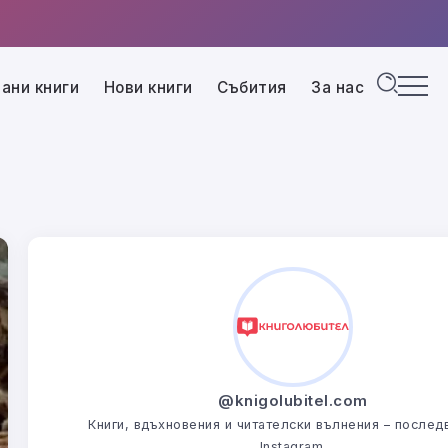
ани книги
Нови книги
Събития
За нас
@knigolubitel.com
Книги, вдъхновения и читателски вълнения – последв
Instagram.