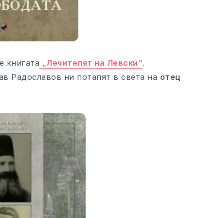
е книгата
„Лечителят на Левски“
.
в Радославов ни потапят в света на
отец