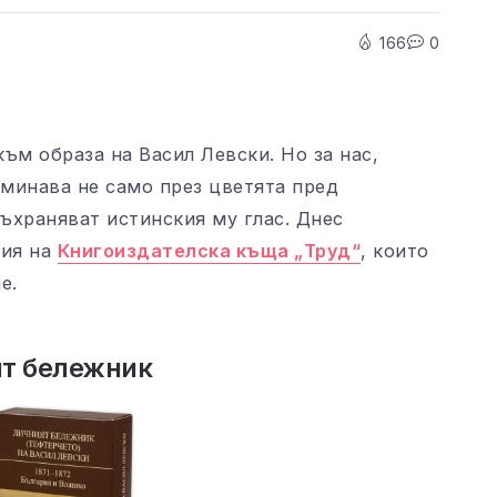
166
0
ъм образа на Васил Левски. Но за нас,
минава не само през цветята пред
съхраняват истинския му глас. Днес
ния на
Книгоиздателска къща „Труд“
, които
е.
ят бележник