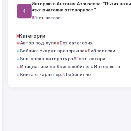
Интервю с Антония Атанасова: “Пътят на п
изключителна отговорност.”
Гост-автори
Категории
Автор под лупа
Без категория
Библиотекарят препоръчва
Библиотеки
Българска литература
Гост-автори
Инициативи на Книголюбител
Интервюта
Книга с характер
Любопитно