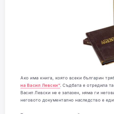
Ако има книга, която всеки българин тря
на Васил Левски“
. Съдбата е отредила та
Васил Левски не е запазен, няма ги него
неговото документално наследство е еди