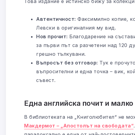
Това издание е истинско бижу за колекци
Автентичност:
Факсимилно копие, ко
Левски в оригиналния му вид.
Нов прочит:
Благодарение на състав
за първи път са разчетени над 120 д
грешно тълкувани.
Въпросът без отговор:
Тук е прочуто
въпросителни и една точка – вик, ко
съвест.
Една английска почит и малко
В библиотеката на „Книголюбител“ не м
Макдермот – „Апостолът на свободата“
парадоксално е една от най-достовернит