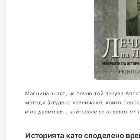
Малцина знаят, че точно той лекува Апос
методи (студено извличане), които Левс
и на двама ви… най-после се отървах от 
Историята като споделено вр