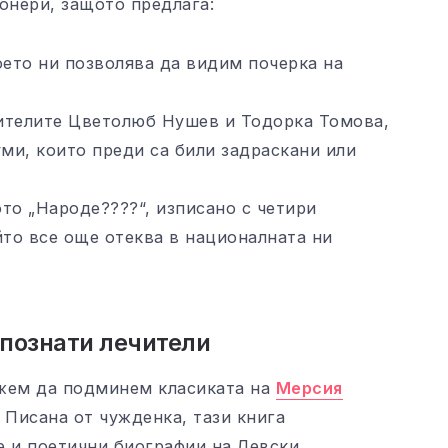
онери, защото предлага:
ето ни позволява да видим почерка на
ителите Цветолюб Нушев и Тодорка Томова,
уми, които преди са били задраскани или
то „Народе????“, изписано с четири
йто все още отеква в националната ни
 познати лечители
ожем да подминем класиката на
Мерсия
. Писана от чужденка, тази книга
е и поетични биографии на Левски.