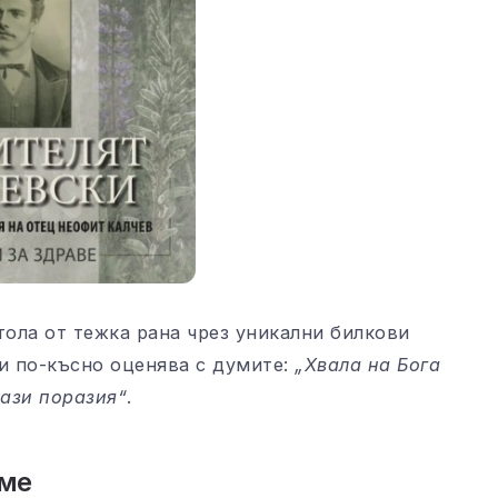
тола от тежка рана чрез уникални билкови
ки по-късно оценява с думите:
„Хвала на Бога
тази поразия“
.
еме