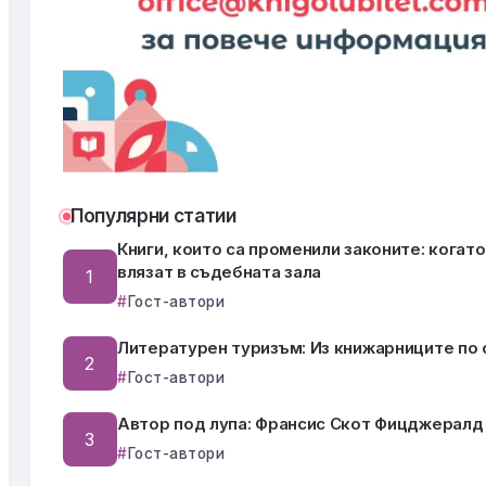
Популярни статии
Книги, които са променили законите: когат
влязат в съдебната зала
Гост-автори
Литературен туризъм: Из книжарниците по 
Гост-автори
Автор под лупа: Франсис Скот Фицджералд
Гост-автори