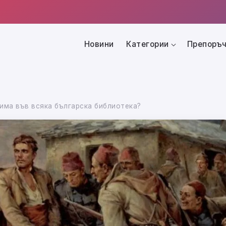
Новини
Категории
Препоръч
 има във всяка българска библиотека?