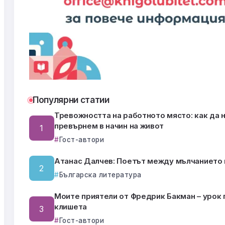
Популярни статии
Тревожността на работното място: как да н
превърнем в начин на живот
Гост-автори
Атанас Далчев: Поетът между мълчанието 
Българска литература
Моите приятели от Фредрик Бакман – урок 
клишета
Гост-автори