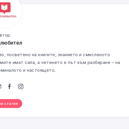
втор:
олюбител
во, посветено на книгите, знанието и смисленото
мите имат сила, а четенето е път към разбиране – на
а миналото и настоящето.
ки статии