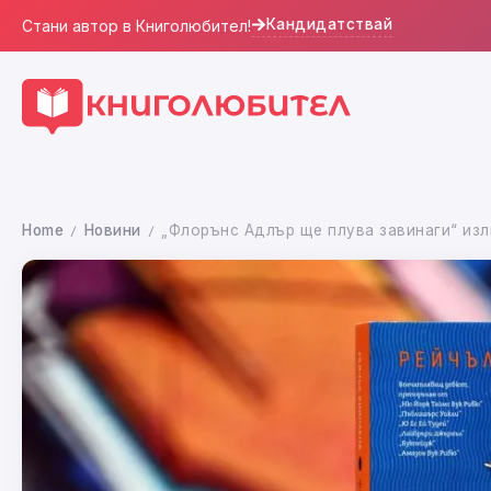
Кандидатствай
Стани автор в Книголюбител!
Home
Новини
„Флорънс Адлър ще плува завинаги“ изл
/
/