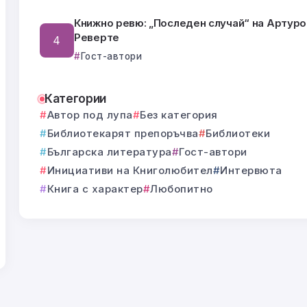
Книжно ревю: „Последен случай“ на Артуро
Реверте
Гост-автори
Категории
Автор под лупа
Без категория
Библиотекарят препоръчва
Библиотеки
Българска литература
Гост-автори
Инициативи на Книголюбител
Интервюта
Книга с характер
Любопитно