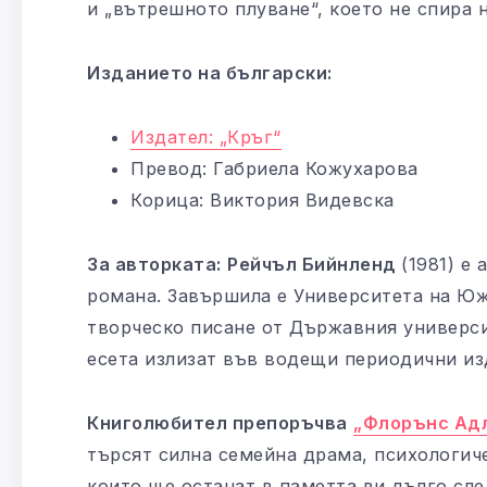
и „вътрешното плуване“, което не спира н
Изданието на български:
Издател: „Кръг“
Превод: Габриела Кожухарова
Корица: Виктория Видевска
За авторката:
Рейчъл Бийнленд
(1981) е
романа. Завършила е Университета на Юж
творческо писане от Държавния универси
есета излизат във водещи периодични из
Книголюбител препоръчва
„Флорънс Адл
търсят силна семейна драма, психологич
които ще останат в паметта ви дълго сле