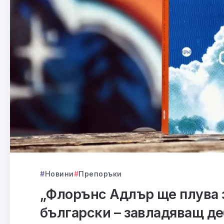
Новини
Препоръки
„Флорънс Адлър ще плува з
български – завладяващ де