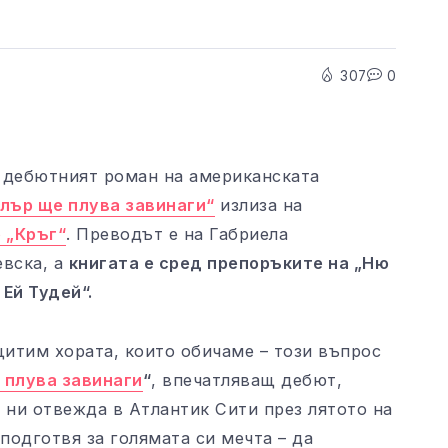
307
0
 дебютният роман на американската
лър ще плува завинаги“
излиза на
 „Кръг“
. Преводът е на Габриела
евска, а
книгата е сред препоръките на „Ню
Ей Тудей“.
щитим хората, които обичаме – този въпрос
 плува завинаги
“
, впечатляващ дебют,
 ни отвежда в Атлантик Сити през лятото на
 подготвя за голямата си мечта – да