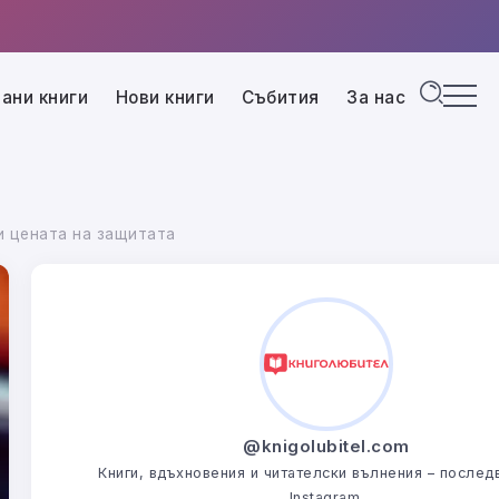
ани книги
Нови книги
Събития
За нас
и цената на защитата
@knigolubitel.com
Книги, вдъхновения и читателски вълнения – последв
Instagram.