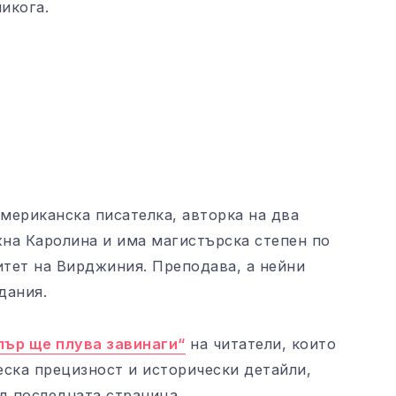
икога.
 американска писателка, авторка на два
на Каролина и има магистърска степен по
тет на Вирджиния. Преподава, а нейни
дания.
ър ще плува завинаги“
на читатели, които
еска прецизност и исторически детайли,
д последната страница.