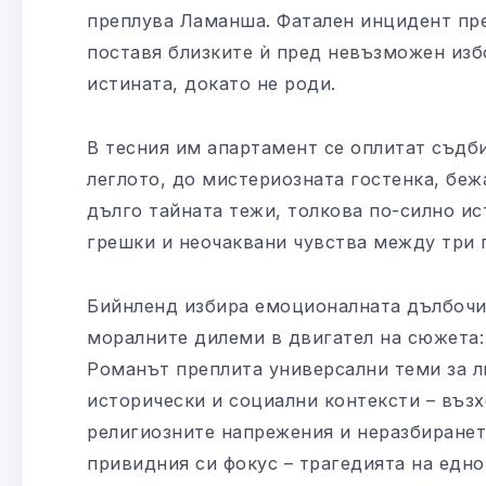
преплува Ламанша. Фатален инцидент пр
поставя близките ѝ пред невъзможен избо
истината, докато не роди.
В тесния им апартамент се оплитат съдб
леглото, до мистериозната гостенка, беж
дълго тайната тежи, толкова по-силно ист
грешки и неочаквани чувства между три 
Бийнленд избира емоционалната дълбоч
моралните дилеми в двигател на сюжета: 
Романът преплита универсални теми за л
исторически и социални контексти – възх
религиозните напрежения и неразбирането
привидния си фокус – трагедията на едно