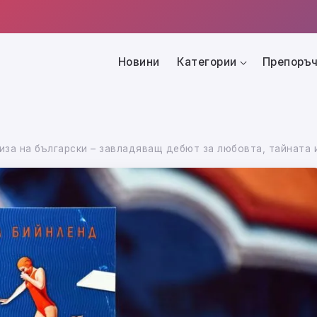
Новини
Категории
Препоръч
иза на български – завладяващ дебют за любовта, тайната 