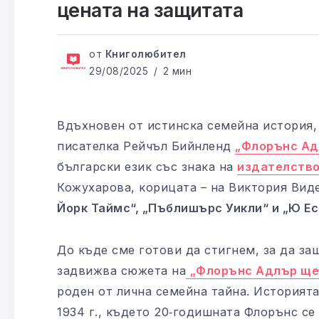
цената на защитата
от
Книголюбител
29/08/2025
2 мин
Вдъхновен от истинска семейна история,
писателка Рейчъл Бийнленд
„Флорънс Ад
български език със знака на
издателство
Кожухарова, корицата – на Виктория Вид
Йорк Таймс“, „Пъблишърс Уикли“ и „Ю Ес 
До къде сме готови да стигнем, за да за
задвижва сюжета на
„Флорънс Адлър ще
роден от лична семейна тайна. Историята
1934 г., където 20‑годишната Флорънс се