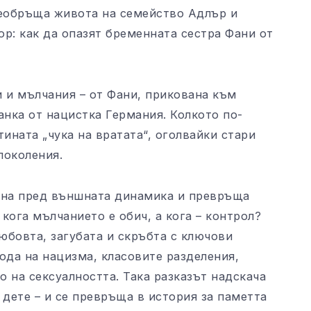
еобръща живота на семейство Адлър и
р: как да опазят бременната сестра Фани от
и и мълчания – от Фани, прикована към
анка от нацистка Германия. Колкото по-
ината „чука на вратата“, оголвайки стари
поколения.
ина пред външната динамика и превръща
кога мълчанието е обич, а кога – контрол?
юбовта, загубата и скръбта с ключови
ода на нацизма, класовите разделения,
 на сексуалността. Така разказът надскача
 дете – и се превръща в история за паметта