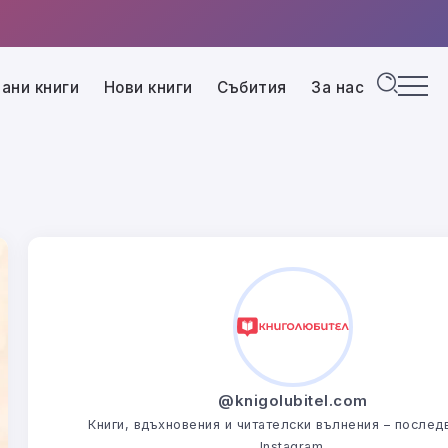
ани книги
Нови книги
Събития
За нас
@knigolubitel.com
Книги, вдъхновения и читателски вълнения – последв
Instagram.