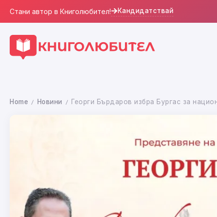
Кандидатствай
Стани автор в Книголюбител!
Home
Новини
Георги Бърдаров избра Бургас за нацио
/
/