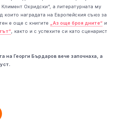
 Климент Охридски“, а литературната му
д които наградата на Европейския съюз за
стен е още с книгите
„Аз още броя дните“
и
отът“
, както и с успехите си като сценарист
а на Георги Бърдаров вече започнаха, а
уст.