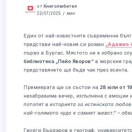
от
Книголюбител
22/07/2025
мин
Един от най-известните съвременни бълг
представи най-новия си роман
„Адажио 
първо в Бургас. Мястото не е избрано сл
библиотека „Пейо Яворов“
в морския гра
представянето ще бъде чак през есента.
Премиерата ще се състои на
28 юли от 19
незабравима вечер, изпълнена с емоции и
потопят в историята за истинската любов
най-голямото чудо е самият живот
.” – об
Георги Бърдаров е географ, университетс