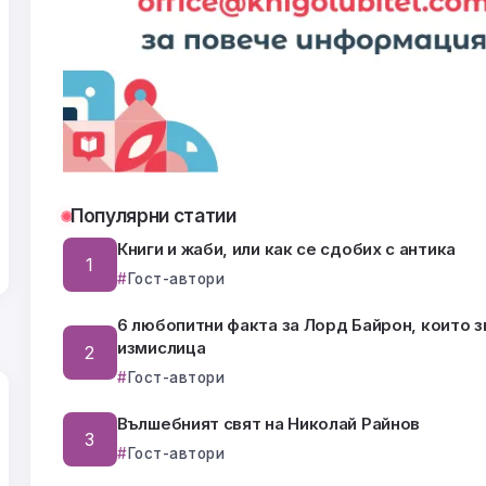
Популярни статии
Книги и жаби, или как се сдобих с антика
Гост-автори
6 любопитни факта за Лорд Байрон, които з
измислица
Гост-автори
Вълшебният свят на Николай Райнов
Гост-автори