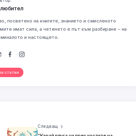
втор:
олюбител
во, посветено на книгите, знанието и смисленото
мите имат сила, а четенето е път към разбиране – на
а миналото и настоящето.
ки статии
Следващ
“Карай плуга си през костите на