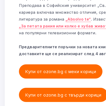
Преподава в Софийския университет „Св.
кариера включва множество отличия, сре
литература за романа
„Absolvo te“
. Изве
„За петата ракия или колко е хубав жив
на популярни телевизионни формати.
Предварителните поръчки за новата книг
доставките ще се реализират след 4 авг
Купи от ozone.bg с меки корици
Купи от ozone.bg с твърди корици