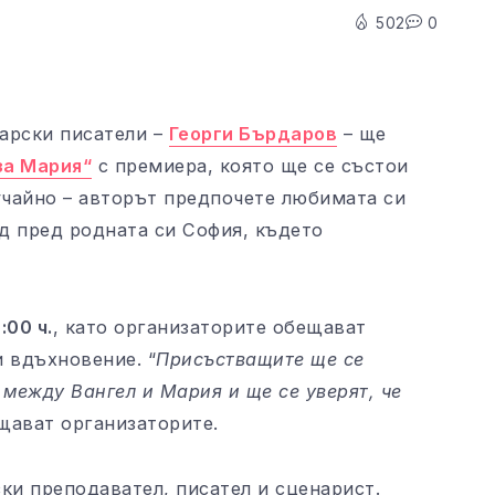
502
0
арски писатели –
Георги Бърдаров
– ще
за Мария“
с премиера, която ще се състои
учайно – авторът предпочете любимата си
д пред родната си София, където
:00 ч.
, като организаторите обещават
 вдъхновение. “
Присъстващите ще се
 между Вангел и Мария и ще се уверят, че
ещават организаторите.
ки преподавател, писател и сценарист.