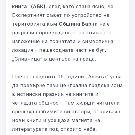
книга“ (АБК),
след като стана ясно, че
Експертният съвет по устройство на
територията към
Община Варна
не е
разрешил провеждането на книжното
изложение на познатата и символична
локация – пешеходната част на бул.
„Сливница“ в центъра на града.
През последните 15 години „Алеята“ успя
да превърне тази централна градска зона
в истински празник на книгите и
четящата общност. Там хиляди читатели
срещаха любимите си автори, откриваха
нови книги и усещаха магията на
литературата под открито небе.