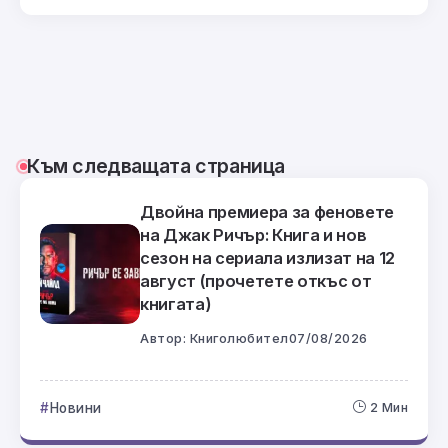
Към следващата страница
Двойна премиера за феновете
на Джак Ричър: Книга и нов
сезон на сериала излизат на 12
август (прочетете откъс от
книгата)
Автор:
Книголюбител
07/08/2026
Новини
2 Мин