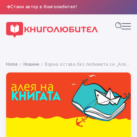
Стани автор в Книголюбител!
Home
Новини
Варна остава без любимата си „Алея на книгата“ през 2025 година
/
/