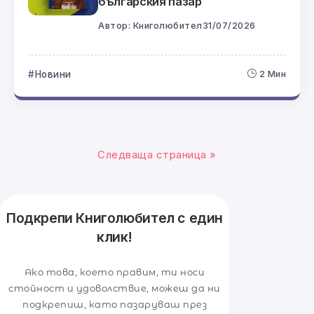
българския пазар
Автор:
Книголюбител
31/07/2026
Новини
2 Мин
Следваща страница »
Подкрепи Книголюбител с един
клик!
Ако това, което правим, ти носи
стойност и удоволствие, можеш да ни
подкрепиш, като пазаруваш през