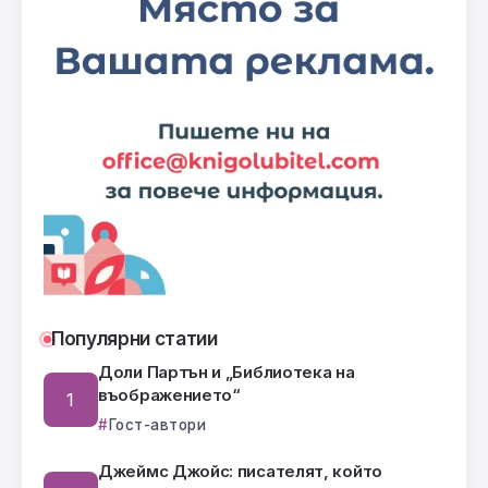
Популярни статии
Доли Партън и „Библиотека на
въображението“
Гост-автори
Джеймс Джойс: писателят, който