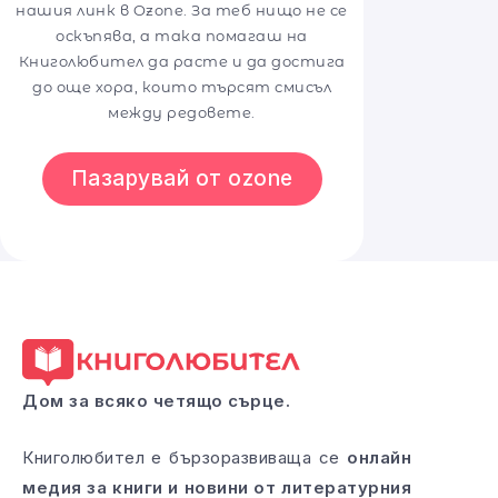
нашия линк в Ozone. За теб нищо не се
оскъпява, а така помагаш на
Книголюбител да расте и да достига
до още хора, които търсят смисъл
между редовете.
Пазарувай от ozone
Дом за всяко четящо сърце.
Книголюбител е бързоразвиваща се
онлайн
медия за книги и новини от литературния