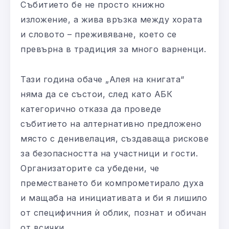
Събитието бе не просто книжно
изложение, а жива връзка между хората
и словото – преживяване, което се
превърна в традиция за много варненци.
Тази година обаче „Алея на книгата“
няма да се състои, след като АБК
категорично отказа да проведе
събитието на алтернативно предложено
място с денивелация, създаваща рискове
за безопасността на участници и гости.
Организаторите са убедени, че
преместването би компрометирало духа
и мащаба на инициативата и би я лишило
от специфичния ѝ облик, познат и обичан
от всички.