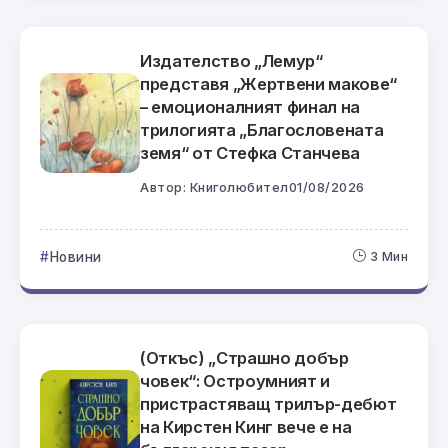
Издателство „Лемур“
представя „Жертвени макове“
– емоционалният финал на
трилогията „Благословената
земя“ от Стефка Станчева
Автор:
Книголюбител
01/08/2026
Новини
3 Мин
(Откъс) „Страшно добър
човек“: Остроумният и
пристрастяващ трилър-дебют
на Кирстен Кинг вече е на