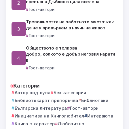
превърна Дъблин в цяла вселена
Гост-автори
Тревожността на работното място: как
да не я превърнем в начин на живот
Гост-автори
Обществото е толкова
добро, колкото е добър неговия нарати
в
Гост-автори
Категории
Автор под лупа
Без категория
Библиотекарят препоръчва
Библиотеки
Българска литература
Гост-автори
Инициативи на Книголюбител
Интервюта
Книга с характер
Любопитно