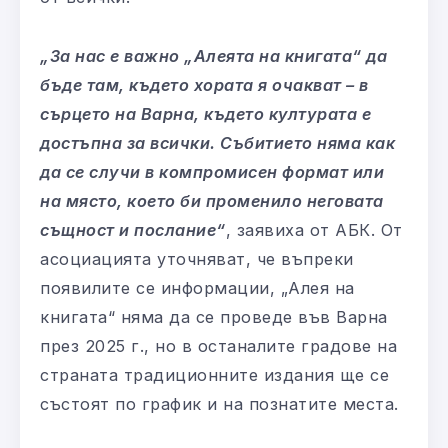
„За нас е важно „Алеята на книгата“ да
бъде там, където хората я очакват – в
сърцето на Варна, където културата е
достъпна за всички. Събитието няма как
да се случи в компромисен формат или
на място, което би променило неговата
същност и послание“
, заявиха от АБК. От
асоциацията уточняват, че въпреки
появилите се информации, „Алея на
книгата“ няма да се проведе във Варна
през 2025 г., но в останалите градове на
страната традиционните издания ще се
състоят по график и на познатите места.