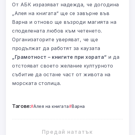
От АБК изразяват надежда, че догодина
„Алея на книгата“ ще се завърне във
Варна и отново ще възроди магията на
споделената любов към четенето.
Организаторите уверяват, че ще
продължат да работят за каузата
„Грамотност – книгите при хората“
и да
отстояват своето желание културното
събитие да остане част от живота на
морската столица.
Тагове:
Алея на книгата
Варна
Предай нататък