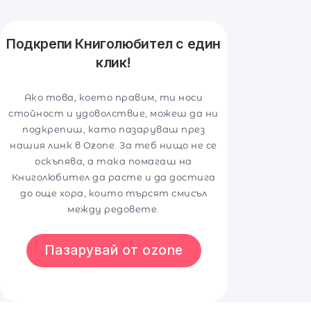
Подкрепи Книголюбител с един
клик!
Ако това, което правим, ти носи
стойност и удоволствие, можеш да ни
подкрепиш, като пазаруваш през
нашия линк в Ozone. За теб нищо не се
оскъпява, а така помагаш на
Книголюбител да расте и да достига
до още хора, които търсят смисъл
между редовете.
Пазарувай от ozone