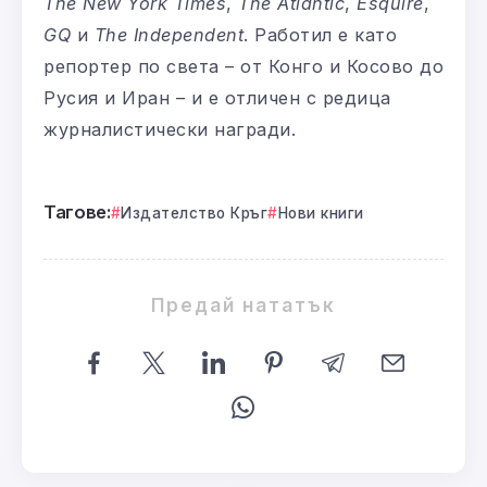
The New York Times
,
The Atlantic
,
Esquire
,
GQ
и
The Independent
. Работил е като
репортер по света – от Конго и Косово до
Русия и Иран – и е отличен с редица
журналистически награди.
Тагове:
Издателство Кръг
Нови книги
Предай нататък