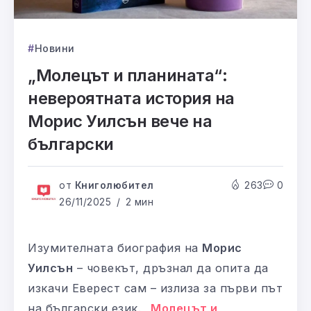
Новини
„Молецът и планината“:
невероятната история на
Морис Уилсън вече на
български
от
Книголюбител
263
0
26/11/2025
2 мин
Изумителната биография на
Морис
Уилсън
– човекът, дръзнал да опита да
изкачи Еверест сам – излиза за първи път
на български език.
„Молецът и