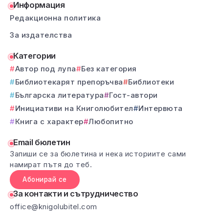
Информация
Редакционна политика
За издателства
Категории
Автор под лупа
Без категория
Библиотекарят препоръчва
Библиотеки
Българска литература
Гост-автори
Инициативи на Книголюбител
Интервюта
Книга с характер
Любопитно
Email бюлетин
Запиши се за бюлетина и нека историите сами
намират пътя до теб.
Абонирай се
За контакти и сътрудничество
office@knigolubitel.com