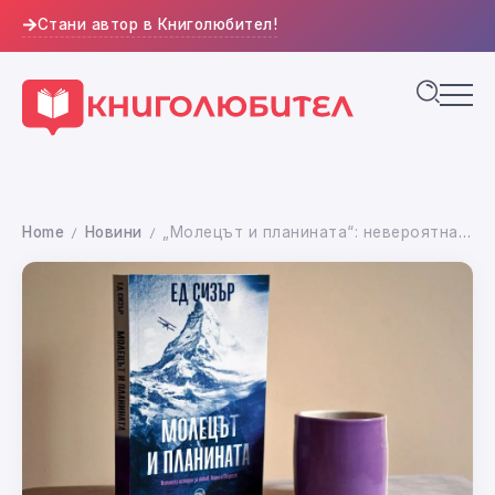
Стани автор в Книголюбител!
Home
Новини
„Молецът и планината“: невероятната история на Морис Уилсън вече на български
/
/