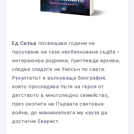
Ед Сизър
посвещава години на
проучване на тази необикновена съдба –
интервюира роднини, преглежда архиви,
следва следите на Уилсън по света.
Резултатът е вълнуваща биография,
която проследява пътя на героя от
детството в многолюдно семейство,
през окопите на Първата световна
война, до маниакалната му кауза да
достигне Еверест.