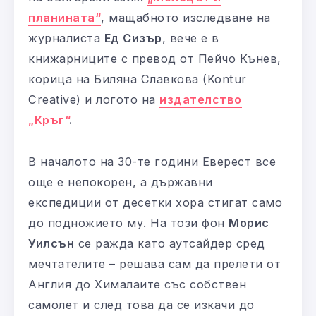
планината“
, мащабното изследване на
журналиста
Ед Сизър
, вече е в
книжарниците с превод от Пейчо Кънев,
корица на Биляна Славкова (Kontur
Creative) и логото на
издателство
„Кръг“
.
В началото на 30-те години Еверест все
още е непокорен, а държавни
експедиции от десетки хора стигат само
до подножието му. На този фон
Морис
Уилсън
се ражда като аутсайдер сред
мечтателите – решава сам да прелети от
Англия до Хималаите със собствен
самолет и след това да се изкачи до