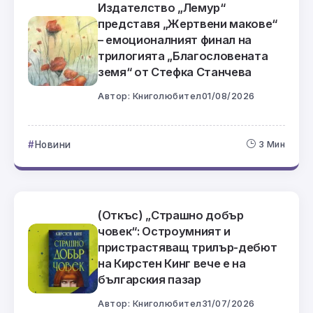
Издателство „Лемур“
представя „Жертвени макове“
– емоционалният финал на
трилогията „Благословената
земя“ от Стефка Станчева
Автор:
Книголюбител
01/08/2026
Новини
3 Мин
(Откъс) „Страшно добър
човек“: Остроумният и
пристрастяващ трилър-дебют
на Кирстен Кинг вече е на
българския пазар
Автор:
Книголюбител
31/07/2026