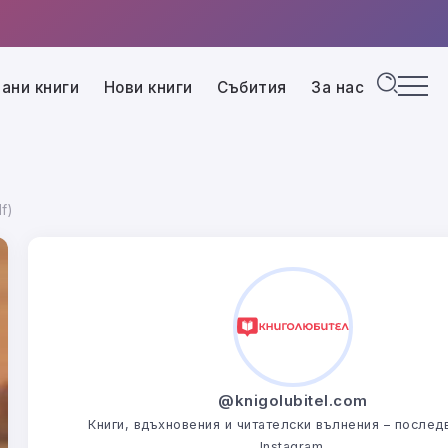
ани книги
Нови книги
Събития
За нас
f)
@knigolubitel.com
Книги, вдъхновения и читателски вълнения – последв
Instagram.