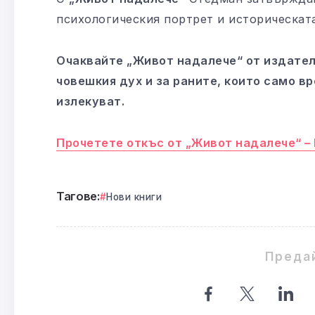
психологическия портрет и историческат
Очаквайте „Живот надалече“ от издател
човешкия дух и за раните, които само в
излекуват.
Прочетете откъс от „Живот надалече“ – 
Тагове:
Нови книги
Преда