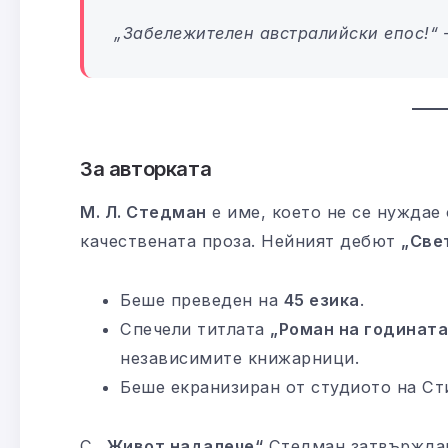
„Забележителен австралийски епос!“
За авторката
М. Л. Стедман
е име, което не се нуждае
качествената проза. Нейният дебют
„Све
Беше преведен на
45 езика
.
Спечели титлата
„Роман на годината
независимите книжарници.
Беше екранизиран от студиото на С
С
„Живот надалече“
Стедман затвърждав