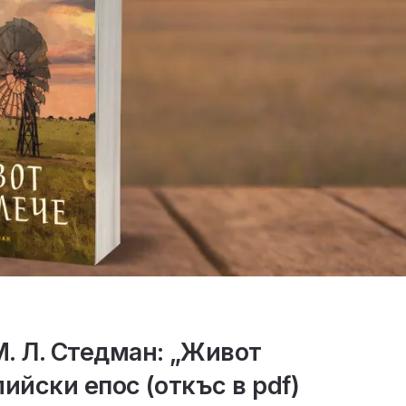
. Л. Стедман: „Живот
ийски епос (откъс в pdf)