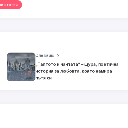
ки статии
Следващ
„Палтото и чантата“ – щура, поетична
история за любовта, която намира
пътя си