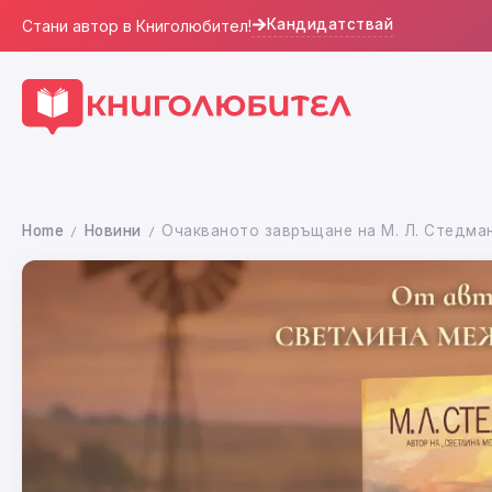
Кандидатствай
Стани автор в Книголюбител!
Home
Новини
Очакваното завръщане на М. Л. Стедман
/
/