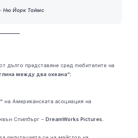
 –
Ню Йорк Таймс
 от дълго представяне сред любителите на
тлина между два океана“
:
“
на Американската асоциация на
тивън Спилбърг –
DreamWorks Pictures
.
а репутацията си на майстор на