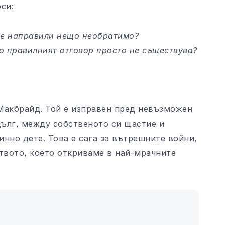
си:
ме направили нещо необратимо?
о правилният отговор просто не съществува?
Макбрайд. Той е изправен пред невъзможен
ълг, между собственото си щастие и
нно дете. Това е сага за вътрешните войни,
ството, което откриваме в най-мрачните