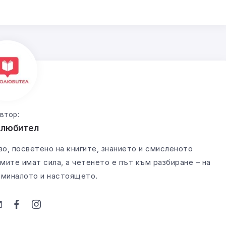
втор:
олюбител
во, посветено на книгите, знанието и смисленото
мите имат сила, а четенето е път към разбиране – на
а миналото и настоящето.