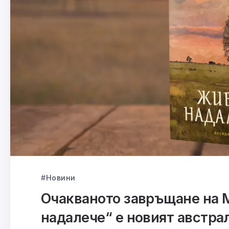
Новини
Очакваното завръщане на М
надалече“ е новият австрал