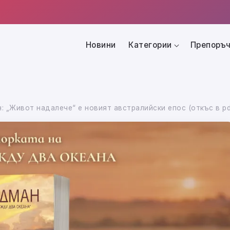
Новини
Категории
Препоръч
: „Живот надалече“ е новият австралийски епос (откъс в pd