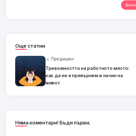
Всич
Още статии
Предишен
Тревожността на работното място:
как да не я превърнем в начин на
живот
Няма коментари! Бъди първи.