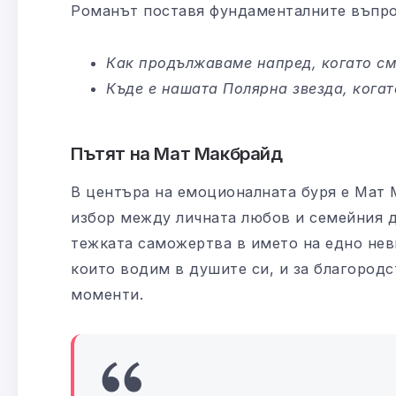
Романът поставя фундаменталните въпро
Как продължаваме напред, когато с
Къде е нашата Полярна звезда, когат
Пътят на Мат Макбрайд
В центъра на емоционалната буря е Мат 
избор между личната любов и семейния д
тежката саможертва в името на едно неви
които водим в душите си, и за благород
моменти.