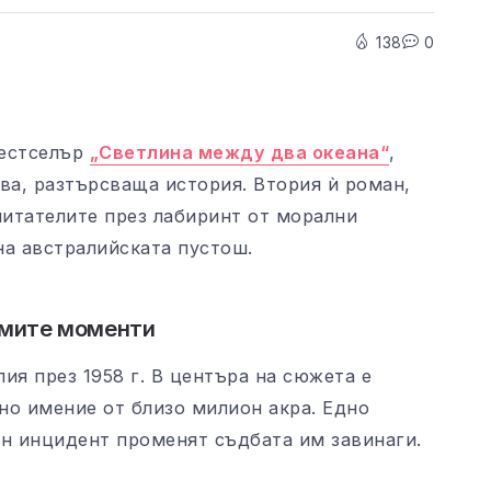
138
0
бестселър
„Светлина между два океана“
,
ва, разтърсваща история. Втория ѝ роман,
читателите през лабиринт от морални
на австралийската пустош.
имите моменти
ия през 1958 г. В центъра на сюжета е
но имение от близо милион акра. Едно
ен инцидент променят съдбата им завинаги.