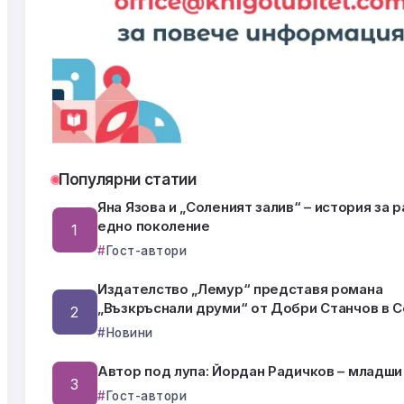
Популярни статии
Яна Язова и „Соленият залив“ – история за 
едно поколение
Гост-автори
Издателство „Лемур“ представя романа
„Възкръснали друми“ от Добри Станчов в 
Новини
Автор под лупа: Йордан Радичков – младши
Гост-автори