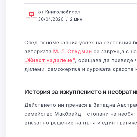
от
Книголюбител
30/04/2026
2 мин
След феноменалния успех на световния 
авторката
М. Л. Стедман
се завръща с но
„Живот надалече“
, обещава да преведе 
дилеми, саможертва и суровата красота 
История за изкуплението и необрат
Действието ни пренася в Западна Австрал
семейство Макбрайд – стопани на необят
внезапно решение на пътя и един трагич