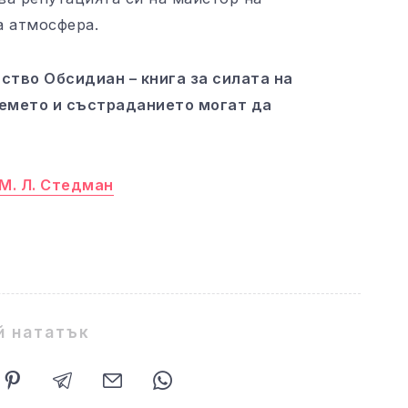
а атмосфера.
ство Обсидиан – книга за силата на
ремето и състраданието могат да
М. Л. Стедман
й нататък