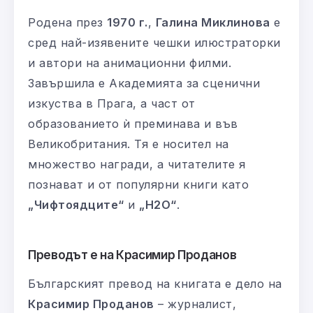
Родена през
1970 г.
,
Галина Миклинова
е
сред най-изявените чешки илюстраторки
и автори на анимационни филми.
Завършила е Академията за сценични
изкуства в Прага, а част от
образованието ѝ преминава и във
Великобритания. Тя е носител на
множество награди, а читателите я
познават и от популярни книги като
„Чифтоядците“
и
„Н2О“
.
Преводът е на Красимир Проданов
Българският превод на книгата е дело на
Красимир Проданов
– журналист,