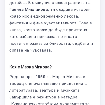
детайла. В съзвучие с илюстрациите на
Галина Миклинова
, тя създава история,
която носи едновременно лекота,
фантазия и фина чувствителност. Това е
книга, която може да бъде прочетена
като забавна приказка, но и като
поетичен разказ за близостта, съдбата и
силата на чувствата.
Коя е Марка Микова?
Родена през
1959 г.
, Марка Микова е
творец с впечатляващо присъствие в
литературата, театъра и музиката.
Завършила е режисура в катедра
„Куклено изкуство“ към Академията за