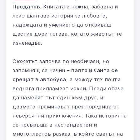
Проданов
. Книгата е нежна, забавна и
леко шантава история за любовта,
надеждата и умението да откриваш
щастие дори тогава, когато животът те
изненадва.
Сюжетът започва по необичаен, но
запомнящ се начин –
палто и чанта се
срещат в автобуса
, а между тях почти
веднага припламват искри. Преди обаче
да намерят път един към друг, и
двамата преминават през поредица от
невероятни приключения. Така историята
се превръща в нестандартен и
многопластов разказ, в който светът на