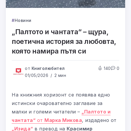
Новини
„Палтото и чантата“ – щура,
поетична история за любовта,
която намира пътя си
от
Книголюбител
140
0
01/05/2026
2 мин
На книжния хоризонт се появява едно
истински очарователно заглавие за
малки и големи читатели –
„Палтото и
чантата“
от
Марка Микова
, издадено от
„Изида“
в превод на
Красимир