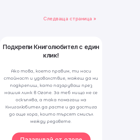
Следваща страница »
Подкрепи Книголюбител с един
клик!
Ако това, което правим, ти носи
стойност и удоволствие, можеш да ни
подкрепиш, като пазаруваш през
нашия линк в Ozone. За теб нищо не се
оскъпява, а така помагаш на
Книголюбител да расте и да достига
до още хора, които търсят смисъл
между редовете.
Пазарувай от ozone