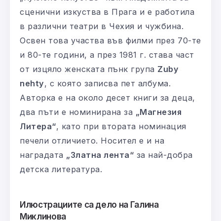
сценични изкуства в Прага и е работила
в различни театри в Чехия и чужбина.
Освен това участва във филми през 70-те
и 80-те години, а през 1981 г. става част
от изцяло женската пънк група
Zuby
nehty
, с която записва пет албума.
Авторка е на около десет книги за деца,
два пъти е номинирана за
„Магнезия
Литера“
, като при втората номинация
печели отличието. Носител е и на
наградата
„Златна лента“
за най-добра
детска литература.
Илюстрациите са дело на Галина
Миклинова