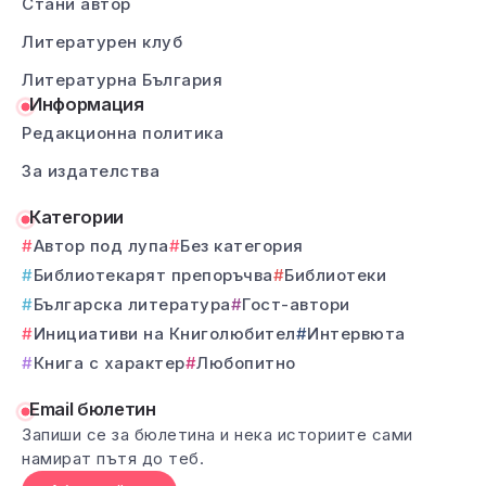
Стани автор
Литературен клуб
Литературна България
Информация
Редакционна политика
За издателства
Категории
Автор под лупа
Без категория
Библиотекарят препоръчва
Библиотеки
Българска литература
Гост-автори
Инициативи на Книголюбител
Интервюта
Книга с характер
Любопитно
Email бюлетин
Запиши се за бюлетина и нека историите сами
намират пътя до теб.