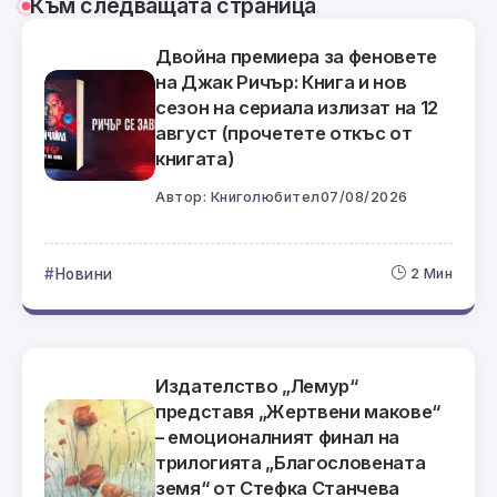
Към следващата страница
Двойна премиера за феновете
на Джак Ричър: Книга и нов
сезон на сериала излизат на 12
август (прочетете откъс от
книгата)
Автор:
Книголюбител
07/08/2026
Новини
2 Мин
Издателство „Лемур“
представя „Жертвени макове“
– емоционалният финал на
трилогията „Благословената
земя“ от Стефка Станчева