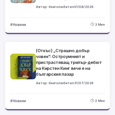
Автор:
Книголюбител
01/08/2026
Новини
3 Мин
(Откъс) „Страшно добър
човек“: Остроумният и
пристрастяващ трилър-дебют
на Кирстен Кинг вече е на
българския пазар
Автор:
Книголюбител
31/07/2026
Новини
2 Мин