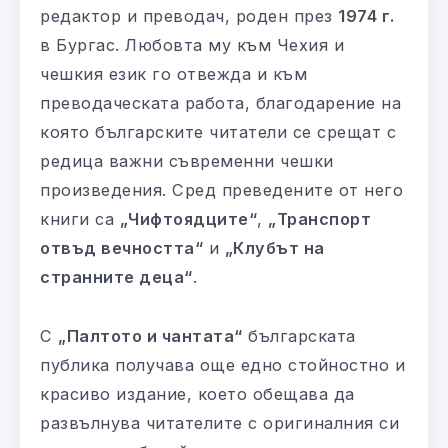
редактор и преводач, роден през
1974 г.
в Бургас. Любовта му към Чехия и
чешкия език го отвежда и към
преводаческата работа, благодарение на
която българските читатели се срещат с
редица важни съвременни чешки
произведения. Сред преведените от него
книги са
„Чифтоядците“
,
„Транспорт
отвъд вечността“
и
„Клубът на
странните деца“
.
С
„Палтото и чантата“
българската
публика получава още едно стойностно и
красиво издание, което обещава да
развълнува читателите с оригиналния си