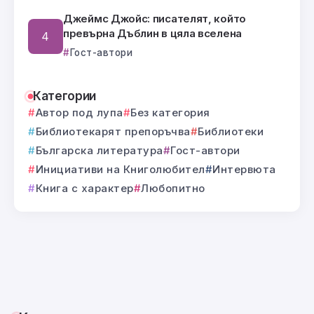
Джеймс Джойс: писателят, който
превърна Дъблин в цяла вселена
Гост-автори
Категории
Автор под лупа
Без категория
Библиотекарят препоръчва
Библиотеки
Българска литература
Гост-автори
Инициативи на Книголюбител
Интервюта
Книга с характер
Любопитно