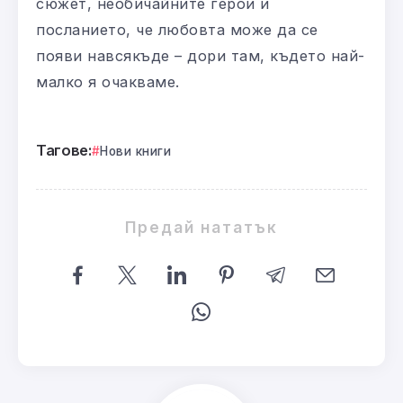
сюжет, необичайните герои и
посланието, че любовта може да се
появи навсякъде – дори там, където най-
малко я очакваме.
Тагове:
Нови книги
Предай нататък