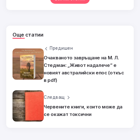
Още статии
Предишен
Очакваното завръщане на М. Л.
Стедман: „Живот надалече“ е
новият австралийски епос (откъс
в pdf)
Следващ
Червените книги, които може да
се окажат токсични