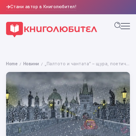
Стани автор в Книголюбител!
Home
Новини
„Палтото и чантата“ – щура, поетична история за любовта, която намира пътя си
/
/