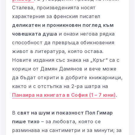
Сталева, произведенията носят
характерния за френския писател
деликатен и проникновен поглед към
човешката душа
и онази негова рядка
способност да превръща обикновения
живот в литература, която остава.
Новите издания със знака на „Кръг“ са с
корици от Дамян Дамянов и вече може
да бъдат открити в добрите книжарници,
както и с отстъпка на 2-ра шатра на
Панаира на книгата в София (1 – 7 юни)
.
В
свят на шум и показност Пол Гимар
пише тихо
– за любовта, която се
разминава на сантиметри и за минути; за