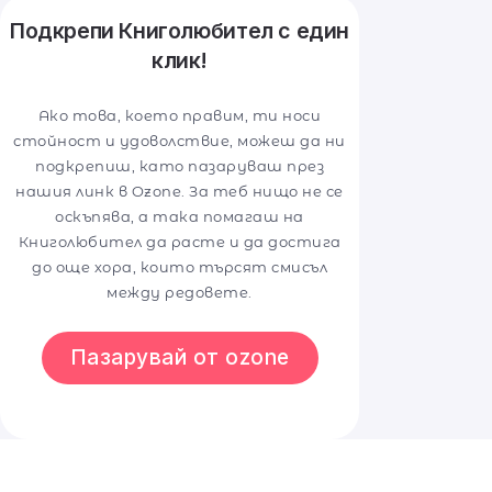
Подкрепи Книголюбител с един
клик!
Ако това, което правим, ти носи
стойност и удоволствие, можеш да ни
подкрепиш, като пазаруваш през
нашия линк в Ozone. За теб нищо не се
оскъпява, а така помагаш на
Книголюбител да расте и да достига
до още хора, които търсят смисъл
между редовете.
Пазарувай от ozone