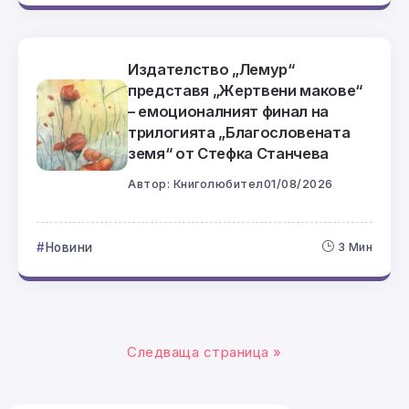
Издателство „Лемур“
представя „Жертвени макове“
– емоционалният финал на
трилогията „Благословената
земя“ от Стефка Станчева
Автор:
Книголюбител
01/08/2026
Новини
3 Мин
Следваща страница »