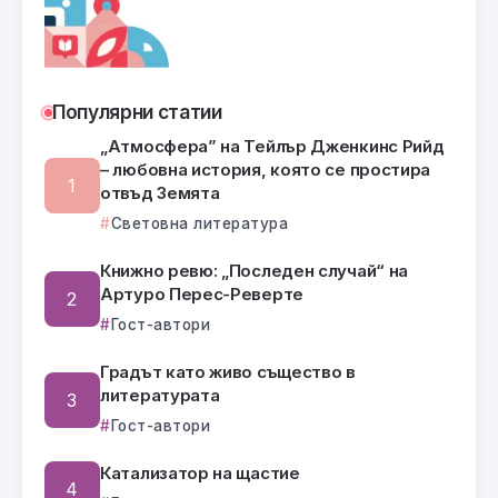
Популярни статии
„Атмосфера” на Тейлър Дженкинс Рийд
– любовна история, която се простира
отвъд Земята
Световна литература
Книжно ревю: „Последен случай“ на
Артуро Перес-Реверте
Гост-автори
Градът като живо същество в
литературата
Гост-автори
Катализатор на щастие