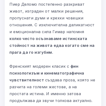
Пиер Деломо постепенно разкриват
живот, изграден от малки решения,
пропуснати думи и крехки човешки
отношения. С изключителна деликатност
и емоционална сила Гимар напомня
колко често осъзнаваме истинската
стойност на живота
едва когато сме на
прага да го изгубим
.
Френският модерен класик с
фин
психологизъм и кинематографична
чувствителност
създава проза, която не
разчита на големи жестове, а на
простата истина. И именно затова
продължава да звучи толкова актуално.