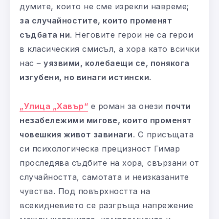
думите, които не сме изрекли навреме;
за случайностите, които променят
съдбата ни
. Неговите герои не са герои
в класическия смисъл, а хора като всички
нас –
уязвими, колебаещи се, понякога
изгубени, но винаги истински
.
„Улица „Хавър“
е роман за онези
почти
незабележими мигове, които променят
човешкия живот завинаги
. С присъщата
си психологическа прецизност Гимар
проследява съдбите на хора, свързани от
случайността, самотата и неизказаните
чувства. Под повърхността на
всекидневието се разгръща напрежение