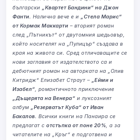
български
„Квартет Бандини“ на Джон
Фанти
. Налична вече е и
„Стела Марис“
от Кормак Маккарти
– вторият роман
след „Пътникът“ от двутомния шедьовър,
който носителят на „Пулицър“ създава в
края на живота си. Сред отличаващите се
нови заглавия от издателството са и
дебютният роман на авторката на „Олив
Китридж“ Елизабет Страут –
„Ейми и
Изабел“
, романтичното приключение
„Дъщерята на Венера“
и луксозният
албум
„Резерватът Куба“ от Иван
Бакалов
. Всички книги на Панаира се
предлагат с
отстъпка от поне 20%
, а за
читателите на „Кръг“ е подготвена и