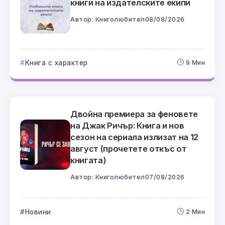
книги на издателските екипи
Автор:
Книголюбител
08/08/2026
Книга с характер
9 Мин
Двойна премиера за феновете
на Джак Ричър: Книга и нов
сезон на сериала излизат на 12
август (прочетете откъс от
книгата)
Автор:
Книголюбител
07/08/2026
Новини
2 Мин