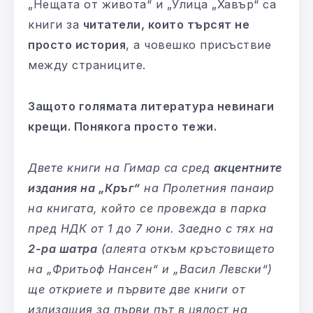
„Нещата от живота“ и „Улица „Хавър“ са
книги за
читатели, които търсят не
просто история
, а човешко присъствие
между страниците.
Защото голямата литература невинаги
крещи. Понякога просто тежи.
Двете книги на Гимар са сред
акцентните
издания на „Кръг“
на Пролетния панаир
на книгата, който се провежда в парка
пред НДК от 1 до 7 юни. Заедно с тях на
2-ра шатра
(алеята откъм кръстовището
на „Фритьоф Нансен“ и „Васил Левски“)
ще откриете и първите две книги от
излизащия за първи път в цялост на