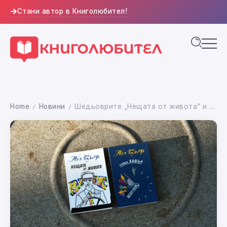
Стани автор в Книголюбител!
Home
Новини
Шедьоврите „Нещата от живота“ и „Улица „Хавър“от Пол Гимар отново на български
/
/