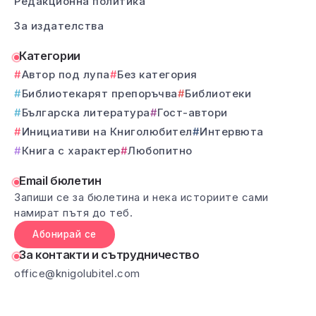
Редакционна политика
За издателства
Категории
Автор под лупа
Без категория
Библиотекарят препоръчва
Библиотеки
Българска литература
Гост-автори
Инициативи на Книголюбител
Интервюта
Книга с характер
Любопитно
Email бюлетин
Запиши се за бюлетина и нека историите сами
намират пътя до теб.
Абонирай се
За контакти и сътрудничество
office@knigolubitel.com