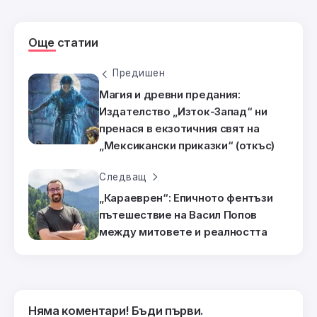
Още статии
Предишен
Магия и древни предания:
Издателство „Изток-Запад“ ни
пренася в екзотичния свят на
„Мексикански приказки“ (откъс)
Следващ
„Караеврен“: Епичното фентъзи
пътешествие на Васил Попов
между митовете и реалността
Няма коментари! Бъди първи.