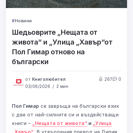
Новини
Шедьоврите „Нещата от
живота“ и „Улица „Хавър“от
Пол Гимар отново на
български
от
Книголюбител
267
0
03/06/2026
2 мин
Пол Гимар
се завръща на български език
с две от най-силните си и въздействащи
книги –
„Нещата от живота“
и
„Улица
„Хавър“
. В утвърдения превод на Лилия