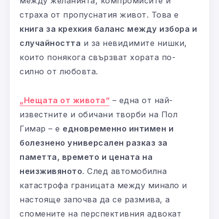
между желанията, компромисите и
страха от пропуснатия живот. Това е
книга за крехкия баланс между избора и
случайността
и за невидимите нишки,
които понякога свързват хората по-
силно от любовта.
„Нещата от живота“
– една от най-
известните и обичани творби на Пол
Гимар – е
едновременно интимен и
болезнено универсален разказ за
паметта, времето и цената на
неизживяното
. След автомобилна
катастрофа границата между минало и
настояще започва да се размива, а
спомените на перспективния адвокат