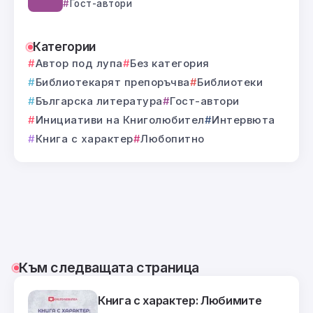
Гост-автори
Категории
Автор под лупа
Без категория
Библиотекарят препоръчва
Библиотеки
Българска литература
Гост-автори
Инициативи на Книголюбител
Интервюта
Книга с характер
Любопитно
Към следващата страница
Книга с характер: Любимите