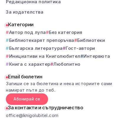
Редакционна политика
За издателства
Категории
Автор под лупа
Без категория
Библиотекарят препоръчва
Библиотеки
Българска литература
Гост-автори
Инициативи на Книголюбител
Интервюта
Книга с характер
Любопитно
Email бюлетин
Запиши се за бюлетина и нека историите сами
намират пътя до теб.
Абонирай се
За контакти и сътрудничество
office@knigolubitel.com