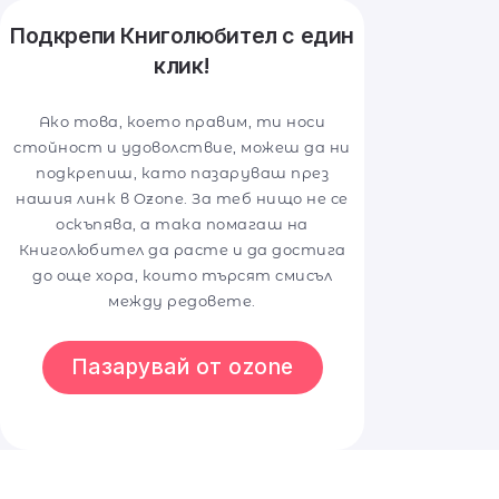
Подкрепи Книголюбител с един
клик!
Ако това, което правим, ти носи
стойност и удоволствие, можеш да ни
подкрепиш, като пазаруваш през
нашия линк в Ozone. За теб нищо не се
оскъпява, а така помагаш на
Книголюбител да расте и да достига
до още хора, които търсят смисъл
между редовете.
Пазарувай от ozone