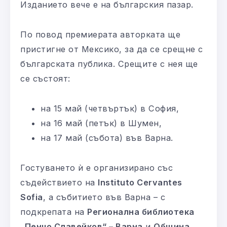
Изданието вече е на българския пазар.
По повод премиерата авторката ще
пристигне от Мексико, за да се срещне с
българската публика. Срещите с нея ще
се състоят:
на 15 май (четвъртък) в София,
на 16 май (петък) в Шумен,
на 17 май (събота) във Варна.
Гостуването ѝ е организирано със
съдействието на
Instituto Cervantes
Sofia
, а събитието във Варна – с
подкрепата на
Регионална библиотека
„Пенчо Славейков“ – Варна
и
Община