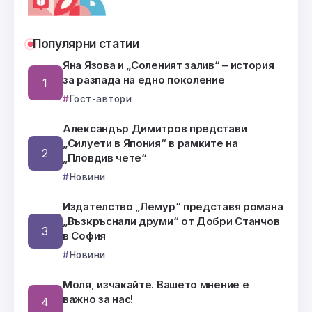
Популярни статии
Яна Язова и „Соленият залив“ – история
за разпада на едно поколение
Гост-автори
Александър Димитров представи
„Силуети в Япония“ в рамките на
„Пловдив чете“
Новини
Издателство „Лемур“ представя романа
„Възкръснали друми“ от Добри Станчов
в София
Новини
Моля, изчакайте. Вашето мнение е
важно за нас!