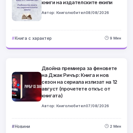
книги на издателските екипи
Автор:
Книголюбител
08/08/2026
Книга с характер
9 Мин
Двойна премиера за феновете
на Джак Ричър: Книга и нов
сезон на сериала излизат на 12
август (прочетете откъс от
книгата)
Автор:
Книголюбител
07/08/2026
Новини
2 Мин