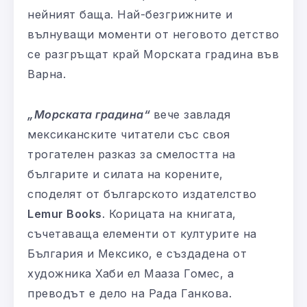
нейният баща. Най-безгрижните и
вълнуващи моменти от неговото детство
се разгръщат край Морската градина във
Варна.
„Морската градина“
вече завладя
мексиканските читатели със своя
трогателен разказ за смелостта на
българите и силата на корените,
споделят от българското издателство
Lemur Books
. Корицата на книгата,
съчетаваща елементи от културите на
България и Мексико, е създадена от
художника Хаби ел Мааза Гомес, а
преводът е дело на Рада Ганкова.