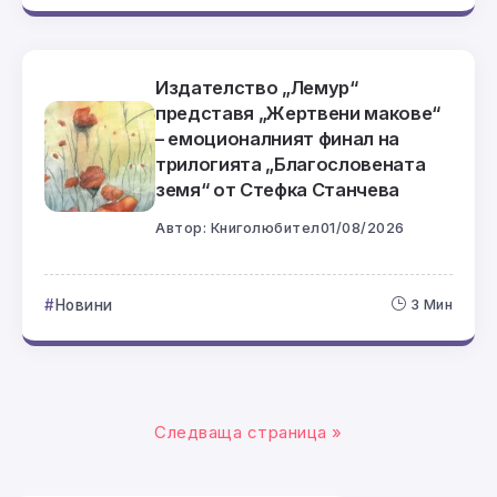
Издателство „Лемур“
представя „Жертвени макове“
– емоционалният финал на
трилогията „Благословената
земя“ от Стефка Станчева
Автор:
Книголюбител
01/08/2026
Новини
3 Мин
Следваща страница »