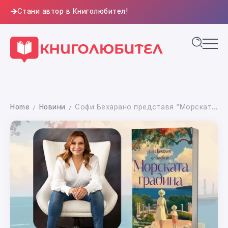
Стани автор в Книголюбител!
Home
Новини
Софи Бехарано представя “Морската градина” в България
/
/