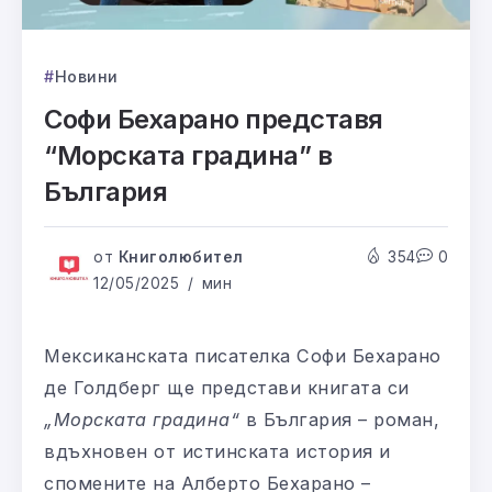
Новини
Софи Бехарано представя
“Морската градина” в
България
от
Книголюбител
354
0
12/05/2025
мин
Мексиканската писателка Софи Бехарано
де Голдберг ще представи книгата си
„Морската градина“
в България – роман,
вдъхновен от истинската история и
спомените на Алберто Бехарано –