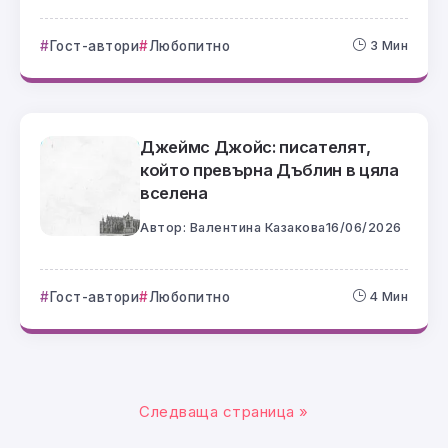
Гост-автори
Любопитно
3 Мин
Джеймс Джойс: писателят,
който превърна Дъблин в цяла
вселена
Автор:
Валентина Казакова
16/06/2026
Гост-автори
Любопитно
4 Мин
Следваща страница »