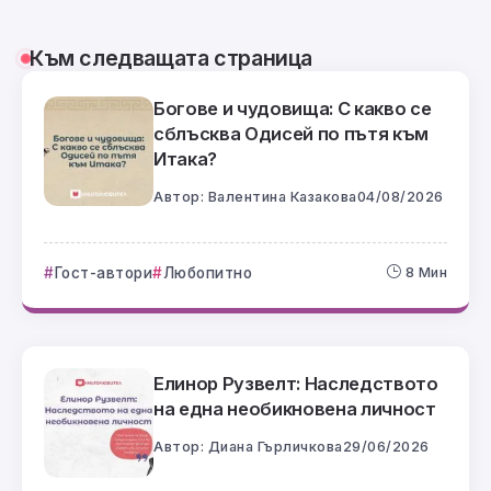
Към следващата страница
Богове и чудовища: С какво се
сблъсква Одисей по пътя към
Итака?
Автор:
Валентина Казакова
04/08/2026
Гост-автори
Любопитно
8 Мин
Елинор Рузвелт: Наследството
на една необикновена личност
Автор:
Диана Гърличкова
29/06/2026