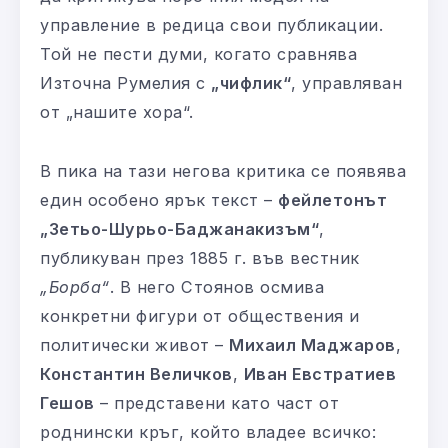
управление в редица свои публикации.
Той не пести думи, когато сравнява
Източна Румелия с
„чифлик“
, управляван
от „нашите хора“.
В пика на тази негова критика се появява
един особено ярък текст –
фейлетонът
„Зетьо-Шурьо-Баджанакизъм“
,
публикуван през 1885 г. във вестник
„Борба“
. В него Стоянов осмива
конкретни фигури от обществения и
политически живот –
Михаил Маджаров
,
Константин Величков
,
Иван Евстратиев
Гешов
– представени като част от
роднински кръг, който владее всичко: