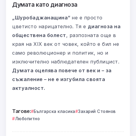
Думата като диагноза
„Шуробаджанащина“
не е просто
цветисто нарицателно. Тя е
диагноза на
обществена болест
, разпозната още в
края на XIX век от човек, който е бил не
само революционер и политик, но и
изключително наблюдателен публицист.
Думата оцелява повече от век и – за
съжаление – не е изгубила своята
актуалност.
Тагове:
Българска класика
Захарий Стоянов
Любопитно