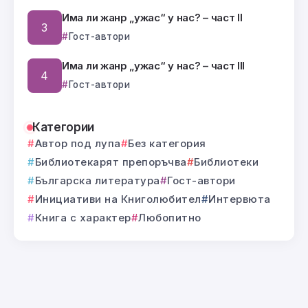
Има ли жанр „ужас“ у нас? – част II
Гост-автори
Има ли жанр „ужас“ у нас? – част III
Гост-автори
Категории
Автор под лупа
Без категория
Библиотекарят препоръчва
Библиотеки
Българска литература
Гост-автори
Инициативи на Книголюбител
Интервюта
Книга с характер
Любопитно