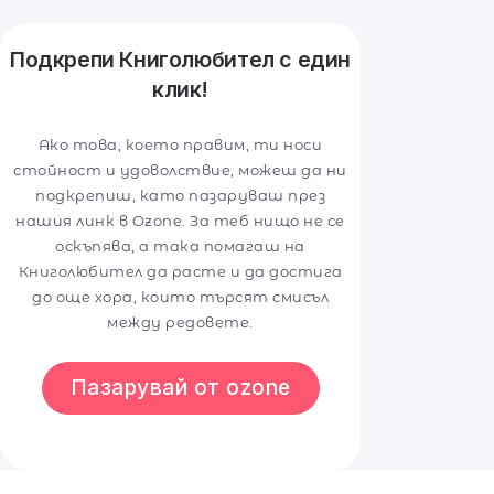
Подкрепи Книголюбител с един
клик!
Ако това, което правим, ти носи
стойност и удоволствие, можеш да ни
подкрепиш, като пазаруваш през
нашия линк в Ozone. За теб нищо не се
оскъпява, а така помагаш на
Книголюбител да расте и да достига
до още хора, които търсят смисъл
между редовете.
Пазарувай от ozone