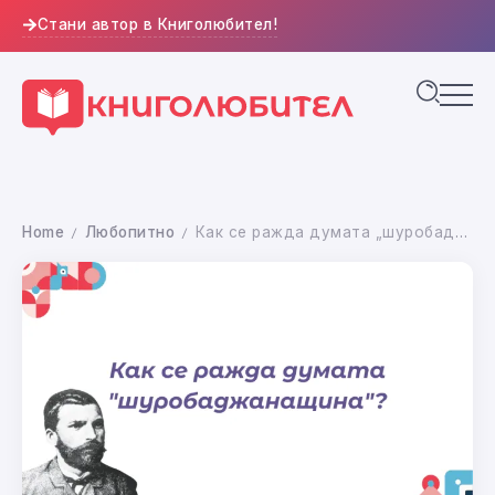
Стани автор в Книголюбител!
Home
Любопитно
Как се ражда думата „шуробаджанащина“ – Захарий Стоянов срещу роднинското управление
/
/