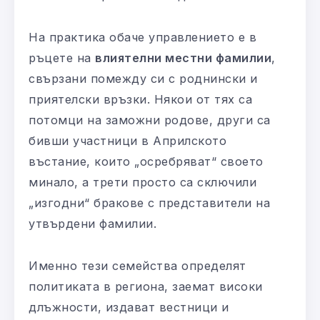
На практика обаче управлението е в
ръцете на
влиятелни местни фамилии
,
свързани помежду си с роднински и
приятелски връзки. Някои от тях са
потомци на заможни родове, други са
бивши участници в Априлското
въстание, които „осребряват“ своето
минало, а трети просто са сключили
„изгодни“ бракове с представители на
утвърдени фамилии.
Именно тези семейства определят
политиката в региона, заемат високи
длъжности, издават вестници и