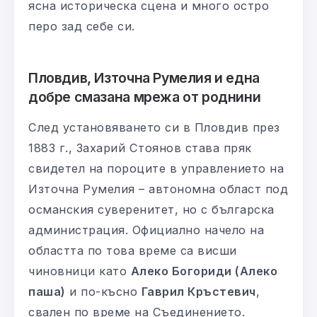
ясна историческа сцена и много остро
перо зад себе си.
Пловдив, Източна Румелия и една
добре смазана мрежа от роднини
След установяването си в Пловдив през
1883 г., Захарий Стоянов става пряк
свидетел на пороците в управлението на
Източна Румелия – автономна област под
османския суверенитет, но с българска
администрация. Официално начело на
областта по това време са висши
чиновници като
Алеко Богориди (Алеко
паша)
и по-късно
Гаврил Кръстевич
,
свален по време на Съединението.