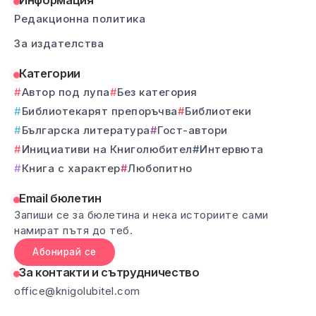
Информация
Редакционна политика
За издателства
Категории
Автор под лупа
Без категория
Библиотекарят препоръчва
Библиотеки
Българска литература
Гост-автори
Инициативи на Книголюбител
Интервюта
Книга с характер
Любопитно
Email бюлетин
Запиши се за бюлетина и нека историите сами
намират пътя до теб.
Абонирай се
За контакти и сътрудничество
office@knigolubitel.com