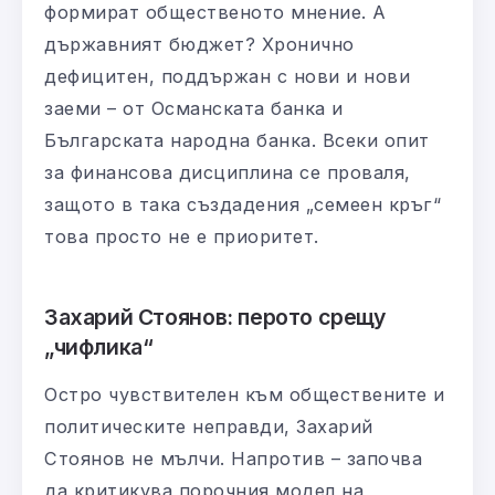
формират общественото мнение. А
държавният бюджет? Хронично
дефицитен, поддържан с нови и нови
заеми – от Османската банка и
Българската народна банка. Всеки опит
за финансова дисциплина се проваля,
защото в така създадения „семеен кръг“
това просто не е приоритет.
Захарий Стоянов: перото срещу
„чифлика“
Остро чувствителен към обществените и
политическите неправди, Захарий
Стоянов не мълчи. Напротив – започва
да критикува порочния модел на