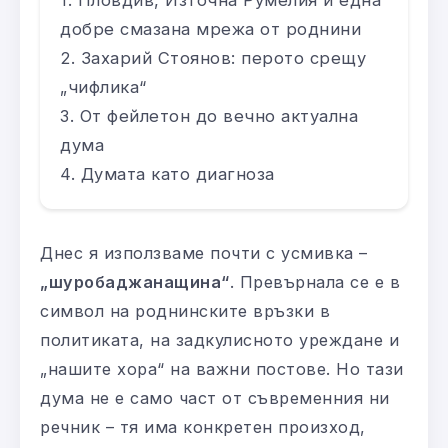
добре смазана мрежа от роднини
Захарий Стоянов: перото срещу
„чифлика“
От фейлетон до вечно актуална
дума
Думата като диагноза
Днес я използваме почти с усмивка –
„шуробаджанащина“
. Превърнала се е в
символ на роднинските връзки в
политиката, на задкулисното уреждане и
„нашите хора“ на важни постове. Но тази
дума не е само част от съвременния ни
речник – тя има конкретен произход,