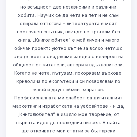
но всъщност две независими и различни
хобита. Научих се да чета на пет и не съм
спирала оттогава - литературата е моят
постоянен спътник, никъде не тръгвам без
книга. „Книголюбител“ е мой личен и много
обичан проект: уютно кътче за всяко четящо
сърце, което създаваме заедно с невероятна
общност от читатели, автори и вдъхновители.
Когато не чета, пътувам, покорявам върхове,
криволича по екопътеки и си позволявам по
някой и друг гейминг маратон.
Професионалната ми слабост са дигиталният
маркетинг и изработката на уебсайтове - и да,
„Книголюбител“ е изцяло мое творение, от
първата идея до последния пиксел. В сайта
ще откривате мои статии за български