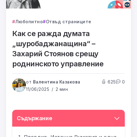
Любопитно
Отвъд страниците
Как се ражда думата
„шуробаджанащина“ –
Захарий Стоянов срещу
роднинското управление
от
Валентина Казакова
625
0
11/06/2025
2 мин
Съдържание
Пловдив, Източна Румелия и една