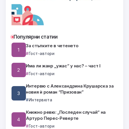
Популярни статии
За стъпките в четенето
Гост-автори
Има ли жанр „ужас“ у нас? – част I
Гост-автори
Интервю с Александрина Крушарска за
новия ѝ роман “Призован”
Интервюта
Книжно ревю: „Последен случай“ на
Артуро Перес-Реверте
Гост-автори