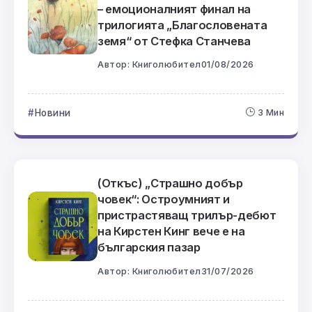
– емоционалният финал на
трилогията „Благословената
земя“ от Стефка Станчева
Автор:
Книголюбител
01/08/2026
Новини
3 Мин
(Откъс) „Страшно добър
човек“: Остроумният и
пристрастяващ трилър-дебют
на Кирстен Кинг вече е на
българския пазар
Автор:
Книголюбител
31/07/2026