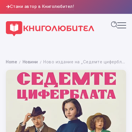
Стани автор в Книголюбител!
Home
Новини
Ново издание на „Седемте циферблата“ от Агата Кристи с обновена корица
/
/