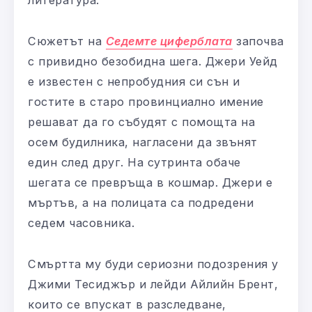
Сюжетът на
Седемте циферблата
започва
с привидно безобидна шега. Джери Уейд
е известен с непробудния си сън и
гостите в старо провинциално имение
решават да го събудят с помощта на
осем будилника, нагласени да звънят
един след друг. На сутринта обаче
шегата се превръща в кошмар. Джери е
мъртъв, а на полицата са подредени
седем часовника.
Смъртта му буди сериозни подозрения у
Джими Тесиджър и лейди Айлийн Брент,
които се впускат в разследване,