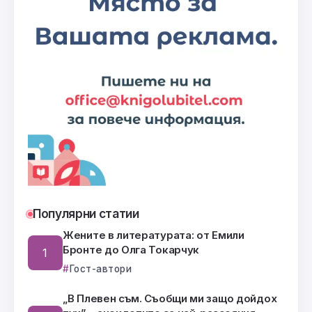
Популярни статии
Жените в литературата: от Емили
Бронте до Олга Токарчук
Гост-автори
„В Плевен съм. Съобщи ми защо дойдох