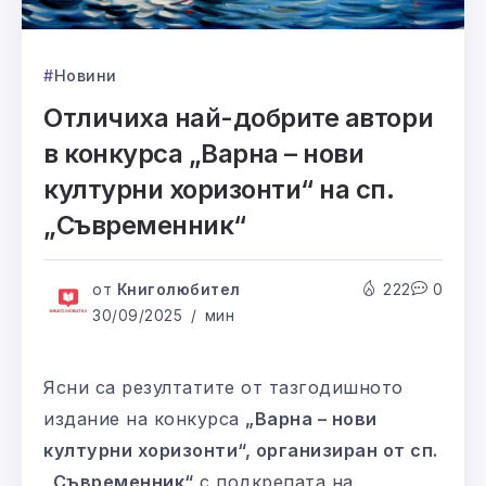
Новини
Отличиха най-добрите автори
в конкурса „Варна – нови
културни хоризонти“ на сп.
„Съвременник“
от
Книголюбител
222
0
30/09/2025
мин
Ясни са резултатите от тазгодишното
издание на конкурса
„Варна – нови
културни хоризонти“, организиран от сп.
„Съвременник“
с подкрепата на