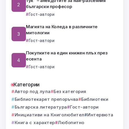
тук” – анекдотите за най-разсеяния
български професор
Гост-автори
Магията на Коледа в различните
митологии
Гост-автори
Покупките на един книжен плъх през
есента
Гост-автори
Категории
Автор под лупа
Без категория
Библиотекарят препоръчва
Библиотеки
Българска литература
Гост-автори
Инициативи на Книголюбител
Интервюта
Книга с характер
Любопитно