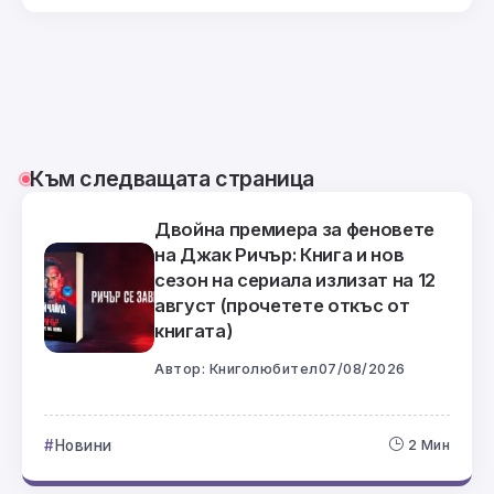
Към следващата страница
Двойна премиера за феновете
на Джак Ричър: Книга и нов
сезон на сериала излизат на 12
август (прочетете откъс от
книгата)
Автор:
Книголюбител
07/08/2026
Новини
2 Мин