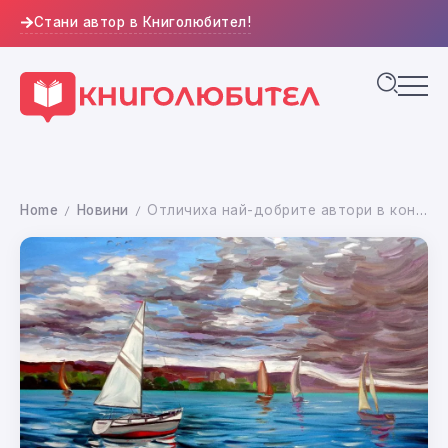
Стани автор в Книголюбител!
Home
Новини
Отличиха най-добрите автори в конкурса „Варна – нови културни хоризонти“ на сп. „Съвременник“
/
/