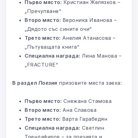
Първо място:
Кристиан Желязков –
„Пречупване“
Второ място:
Вероника Иванова –
„Дядото със сините очи“
Трето място:
Анелия Атанасова –
„Пътуващата книга“
Специална награда:
Лина Манова –
„FRACTURE“
В раздел
Поезия
призовите места заеха:
Първо място:
Снежана Стамова
Второ място:
Ана Славова
Трето място:
Варта Гарабедян
Специална награда:
Светлин
Трендафилов – за поезията и