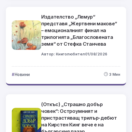
Издателство „Лемур“
представя „Жертвени макове“
– емоционалният финал на
трилогията „Благословената
земя“ от Стефка Станчева
Автор:
Книголюбител
01/08/2026
Новини
3 Мин
(Откъс) „Страшно добър
човек“: Остроумният и
пристрастяващ трилър-дебют
на Кирстен Кинг вече е на
българския пазар