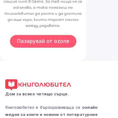
нашия линк в Ozone. За теб нищо не се
оскъпява, а така помагаш на
Книголюбител да расте и да достига
до още хора, които търсят смисъл
между редовете.
Пазарувай от ozone
Дом за всяко четящо сърце.
Книголюбител е бързоразвиваща се
онлайн
медия за книги и новини от литературния