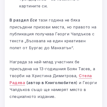
картините си.
В раздел
Есе
тази година не бяха
присъдени призови места, но правото на
публикация получава Георги Чалдъков с
текста „Възхвала на един креативен
полет от Бургас до Манхатън“.
Награда за най-млад участник бе
присъдена на 13-годишния Боян Тасев, а
творби на Христина Димитрова,
Стела
Радева
(автор в Книголюбител
) и Георги
Чалдъков също ще намерят място в
специалното издание.