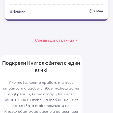
Новини
2 Мин
Следваща страница »
Подкрепи Книголюбител с един
клик!
Ако това, което правим, ти носи
стойност и удоволствие, можеш да ни
подкрепиш, като пазаруваш през
нашия линк в Ozone. За теб нищо не се
оскъпява, а така помагаш на
Книголюбител да расте и да достига