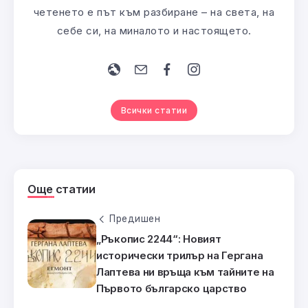
четенето е път към разбиране – на света, на
себе си, на миналото и настоящето.
Всички статии
Още статии
Предишен
„Ръкопис 2244“: Новият
исторически трилър на Гергана
Лаптева ни връща към тайните на
Първото българско царство