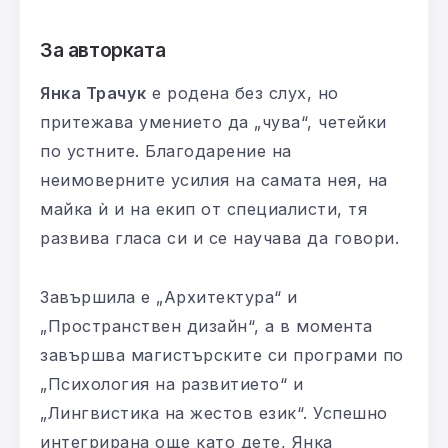
За авторката
Янка Трачук
е родена без слух, но
притежава умението да „чува“, четейки
по устните. Благодарение на
неимоверните усилия на самата нея, на
майка ѝ и на екип от специалисти, тя
развива гласа си и се научава да говори.
Завършила е „Архитектура“ и
„Пространствен дизайн“, а в момента
завършва магистърските си програми по
„Психология на развитието“ и
„Лингвистика на жестов език“. Успешно
интегрирана още като дете, Янка