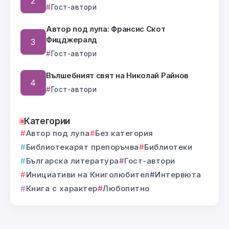
Гост-автори
Автор под лупа: Франсис Скот
Фицджералд
Гост-автори
Вълшебният свят на Николай Райнов
Гост-автори
Категории
Автор под лупа
Без категория
Библиотекарят препоръчва
Библиотеки
Българска литература
Гост-автори
Инициативи на Книголюбител
Интервюта
Книга с характер
Любопитно