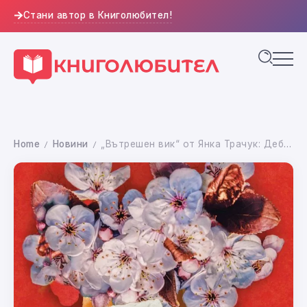
Стани автор в Книголюбител!
Home
Новини
„Вътрешен вик“ от Янка Трачук: Дебютната новела, която ни напомня за силата на човешкия дух
/
/