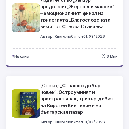
Издателство „Лемур“
представя „Жертвени макове“
– емоционалният финал на
трилогията „Благословената
земя“ от Стефка Станчева
Автор:
Книголюбител
01/08/2026
Новини
3 Мин
(Откъс) „Страшно добър
човек“: Остроумният и
пристрастяващ трилър-дебют
на Кирстен Кинг вече е на
българския пазар
Автор:
Книголюбител
31/07/2026