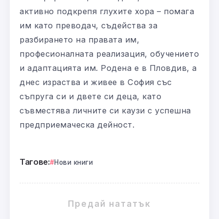
активно подкрепя глухите хора – помага
им като преводач, съдейства за
разбирането на правата им,
професионалната реализация, обучението
и адаптацията им. Родена е в Пловдив, а
днес израства и живее в София със
съпруга си и двете си деца, като
съвместява личните си каузи с успешна
предприемаческа дейност.
Тагове:
Нови книги
Предай нататък