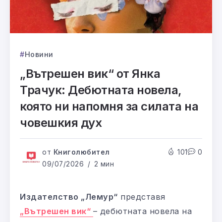
Новини
„Вътрешен вик“ от Янка
Трачук: Дебютната новела,
която ни напомня за силата на
човешкия дух
от
Книголюбител
101
0
09/07/2026
2 мин
Издателство „Лемур“
представя
„Вътрешен вик“
– дебютната новела на