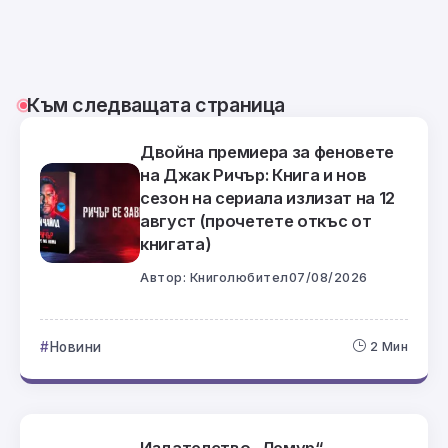
Към следващата страница
Двойна премиера за феновете
на Джак Ричър: Книга и нов
сезон на сериала излизат на 12
август (прочетете откъс от
книгата)
Автор:
Книголюбител
07/08/2026
Новини
2 Мин