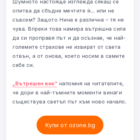
Шумното настояще изглежда сякаш се
опитва да сбъдне мечтите ѝ… или не
съвсем? Защото Нина е различна – тя не
чува. Впреки това намира вътрешна сила
да си проправя път и да осъзнае, че най-
големите страхове не извират от света
отвън, а от онова, което носим в самите
себе си.
„Вътрешен вик“
напомня на читателите,
че дори в най-тъмните моменти винаги
съществува светъл път към ново начало.
Купи от ozone.bg