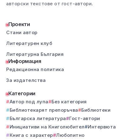
авторски текстове от гост-автори.
Проекти
Стани автор
Литературен клуб
Литературна България
Информация
Редакционна политика
За издателства
Категории
Автор под лупа
Без категория
Библиотекарят препоръчва
Библиотеки
Българска литература
Гост-автори
Инициативи на Книголюбител
Интервюта
Книга с характер
Любопитно